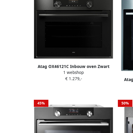
Atag OX46121C Inbouw oven Zwart
1 webshop
€ 1.279,-
Atag
45%
50%