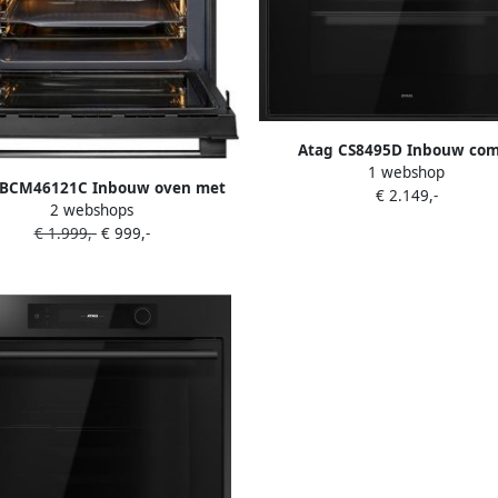
Atag CS8495D Inbouw com
1 webshop
stoomoven Grijs
 BCM46121C Inbouw oven met
€ 2.149,-
2 webshops
magnetron Zwart
€ 1.999,-
€ 999,-