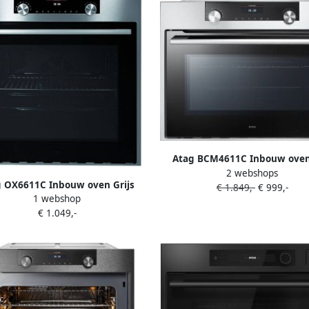
Atag BCM4611C Inbouw ove
2 webshops
magnetron Grijs
 OX6611C Inbouw oven Grijs
€ 1.849,-
€ 999,-
1 webshop
€ 1.049,-