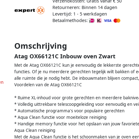
Verzendkosten: Gratis vanaf € 50
Retourneren: Binnen 14 dagen
Levertijd: 1 - 5 werkdagen
Betaalmethodes:
Omschrijving
Atag OX66121C Inbouw oven Zwart
Met de Atag OX66121C kun je eenvoudig de lekkerste gerechte
functies. Of je nu meerdere gerechten tegelijk wilt bakken of 
alle ruimte die je nodig hebt. De inbouwmaten blijven compact, 
en
Voordelen van de Atag OX66121C
* Ruime XL-inhoud voor grote gerechten en meerdere baknive
* Volledig uittrekbare telescoopgeleiding voor eenvoudig en vei
* Automatische programma's voor populaire gerechten
* Aqua Clean functie voor moeiteloze reiniging
* Handige memory functie voor het opslaan van jouw favoriete 
Aqua Clean reiniging
Met de Aqua Clean functie is het schoonmaken van je oven ee