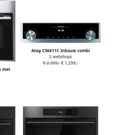
Atag CS6611C Inbouw combi
2 webshops
stoomoven Grijs
€ 2.359,-
€ 1.299,-
n met