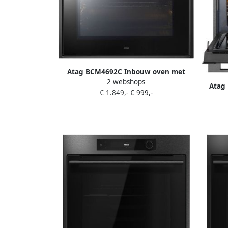
Atag BCM4692C Inbouw oven met
2 webshops
magnetron Grijs
Atag
€ 1.849,-
€ 999,-