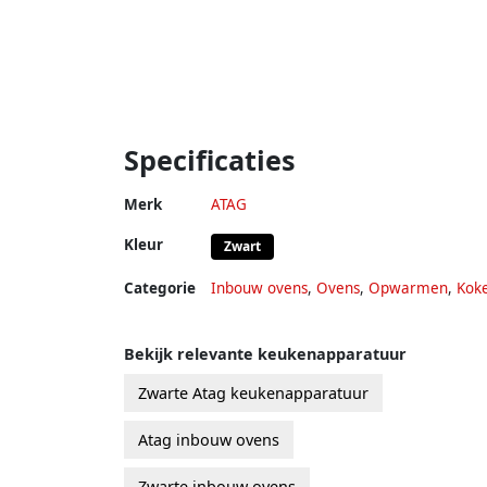
Specificaties
Merk
ATAG
Kleur
Zwart
Categorie
Inbouw ovens
,
Ovens
,
Opwarmen
,
Kok
Bekijk relevante keukenapparatuur
Zwarte Atag keukenapparatuur
Atag inbouw ovens
Zwarte inbouw ovens