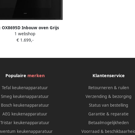
 OX8695D Inbouw oven Grijs
1 webshop
€ 1.699,-
Populaire
merken
Klantenservice
Tefal keukenapparatuur
Retourneren & ruilen
Smeg keukenapparatuur
Verzending & bezorging
Bosch keukenapparatuur
Status van bestelling
AEG keukenapparatuur
Garantie & reparatie
Tristar keukenapparatuur
Betaalmogelijkheden
nventum keukenapparatuur
Voorraad & beschikbaarhei