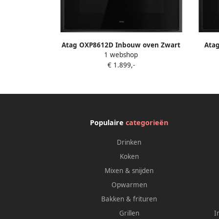
Atag OXP8612D Inbouw oven Zwart
Atag
1 webshop
€ 1.899,-
Populaire
categorieën
Drinken
Koken
Mixen & snijden
Opwarmen
Bakken & frituren
Grillen
I