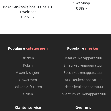
1 webshop
kookplaat Zwart
Beko Gaskookplaat -3 Gaz + 1
€ 389,-
1 webshop
Wok L60 cm HIAW64325SX
€ 272,57
Populaire
categorieën
Populaire
merken
Drinken
Tefal keukenapparatuur
Koken
Smeg keukenapparatuur
Mixen & snijden
Bosch keukenapparatuur
Opwarmen
AEG keukenapparatuur
Bakken & frituren
Tristar keukenapparatuur
Grillen
Inventum keukenapparatuur
Klantenservice
Over ons