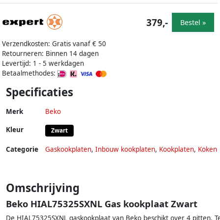
379,-
Bestel »
Verzendkosten: Gratis vanaf € 50
Retourneren: Binnen 14 dagen
Levertijd: 1 - 5 werkdagen
Betaalmethodes:
Specificaties
Merk
Beko
Kleur
Zwart
Categorie
Gaskookplaten
,
Inbouw kookplaten
,
Kookplaten
,
Koken
Omschrijving
Beko HIAL75325SXNL Gas kookplaat Zwart
De HIAL75325SXNL gaskookplaat van Beko beschikt over 4 pitten. T