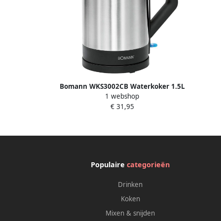
Bomann WKS3002CB Waterkoker 1.5L
1 webshop
2200W RVS Zwart
€ 31,95
Populaire
categorieën
Drinken
Koken
Mixen & snijden