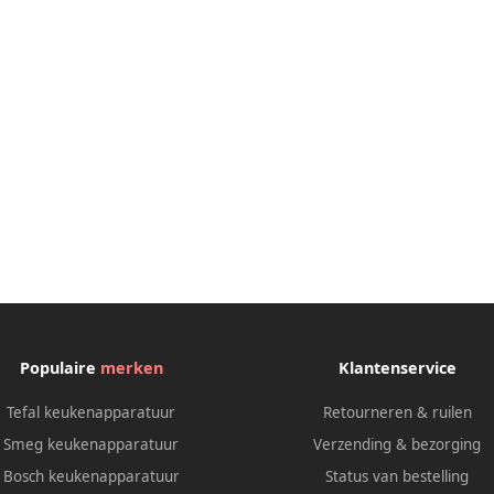
Populaire
merken
Klantenservice
Tefal keukenapparatuur
Retourneren & ruilen
Smeg keukenapparatuur
Verzending & bezorging
Bosch keukenapparatuur
Status van bestelling