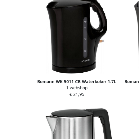
Bomann WK 5011 CB Waterkoker 1.7L
Bomann
1 webshop
Zwart
€ 21,95