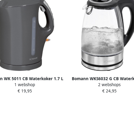
 WK 5011 CB Waterkoker 1.7 L
Bomann WKS6032 G CB Waterk
1 webshop
2 webshops
Antraciet Grijs
7L Glas
€ 19,95
€ 24,95