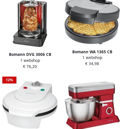
Bomann WA 1365 CB
Bomann DVG 3006 CB
1 webshop
Wafelijzer Hartvormig 1000
1 webshop
Multigrill Shoarmagrill
€ 34,98
Watt
€ 76,20
Kebab grill kippengrill
12%