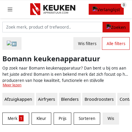
Wis filters
Alle filters
Bomann keukenapparatuur
Op zoek naar Bomann keukenapparatuur? Dan bent u bij ons aan
het juiste adres! Bomann is een bekend merk dat zich focust op het
produceren van hoge kwaliteit, functionele en stijlvolle
Meer lezen
keukenapparaten. Met een breed scala aan producten voor zowel
professionals als particulieren, biedt Bomann alles wat u nodig
Afzuigkappen
Airfryers
Blenders
Broodroosters
Contac
heeft om uw keuken compleet te maken.
Merk
1
Kleur
Prijs
Sorteren
Wis