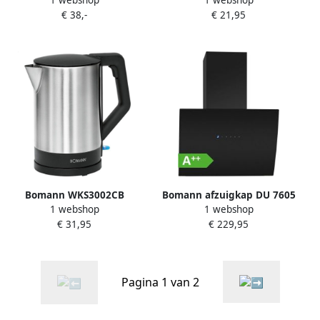
1 webshop
1 webshop
Blender Zwart RVS
Waterkoker 1.7L Zwart
€ 38,-
€ 21,95
Bomann WKS3002CB
Bomann afzuigkap DU 7605
1 webshop
1 webshop
Waterkoker 1.5L 2200W RVS
G schuine afzuigkap sensor
€ 31,95
€ 229,95
Zwart
control DC motor met
automatische opening
zwart
Pagina 1 van 2