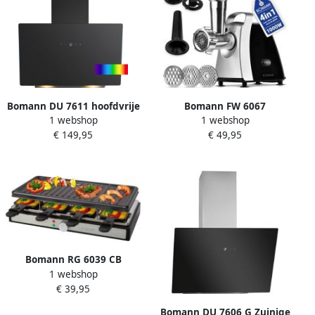
Bomann DU 7611 hoofdvrije
Bomann FW 6067
1 webshop
1 webshop
afzuigkap 60cm mat zwart
Vleesmolen- 1000W
€ 149,95
€ 49,95
glas 578 m³ u – A+ kleurrijke
sfeerverlichting
Bomann RG 6039 CB
1 webshop
Gourmetset 8 personen
€ 39,95
-1400 W Zwart
Roestvrijstaal
Bomann DU 7606 G Zuinige