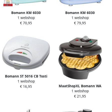
Bomann KM 6030
Bomann KM 6030
1 webshop
1 webshop
Kneedmachine
Kneedmachine
€ 70,95
€ 79,95
Keukenmachine 1100 watt
Keukenmachine 1100 watt
5 liter Groen Mint
5 liter Blauw
Bomann ST 5016 CB Tosti
1 webshop
ijzer Tosti apparaat Wit
MaatShopXL Bomann WA
€ 16,95
1 webshop
5018 CB Wafelijzer
€ 21,95
Hartwafels Zwart