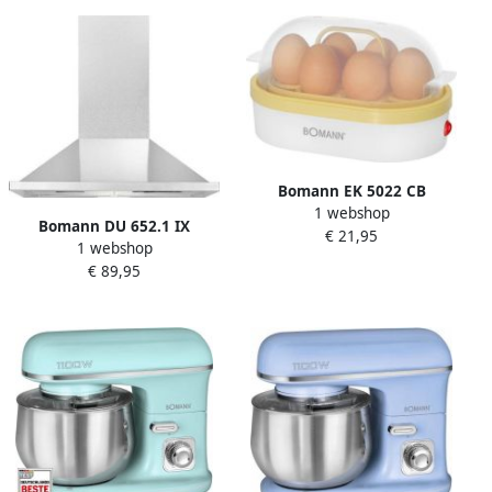
Bomann EK 5022 CB
1 webshop
Eierkoker
Bomann DU 652.1 IX
€ 21,95
1 webshop
afzuigkap RVS wandschouw
€ 89,95
muurmontage