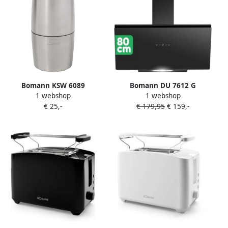
Bomann KSW 6089
Bomann DU 7612 G
1 webshop
1 webshop
Elektrisch Koffiemolen RVS
Hoofdvrije afzuigkap 80cm
€ 25,-
€ 179,95
€ 159,-
afzuigkap voor recirculatie
en afvoer 520 m³ u – A+
zwart glas randafzuiging