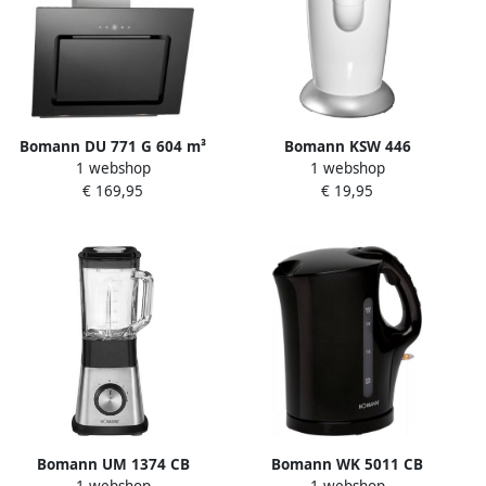
Bomann DU 771 G 604 m³
Bomann KSW 446
1 webshop
1 webshop
uur Muurmontage Zwart
Elektrische Koffiemolen Wit
€ 169,95
€ 19,95
Zilver A
Bomann UM 1374 CB
Bomann WK 5011 CB