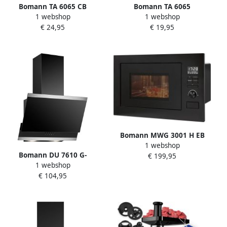
Bomann TA 6065 CB
Bomann TA 6065
1 webshop
1 webshop
Broodrooster Zwart
Broodrooster Wit
€ 24,95
€ 19,95
Bomann MWG 3001 H EB
1 webshop
3in1 Inbouwmagnetron met
Bomann DU 7610 G-
€ 199,95
grill hete lucht magnetron
1 webshop
Afzuigkap Glazen front
25liter- zwart
€ 104,95
60cm 316m3 u