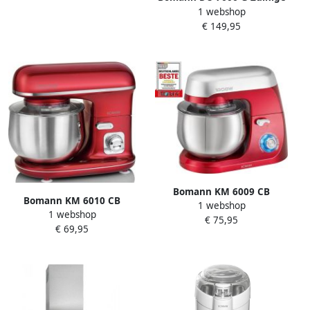
1 webshop
en Stille Afzuigkap 60cm
€ 149,95
A++ 480m3
Bomann KM 6009 CB
Bomann KM 6010 CB
1 webshop
Keukenmachine Rood
1 webshop
Keukenmachine 1100 W 5L
€ 75,95
€ 69,95
Rood Roestvrijstaal
kneedmachine