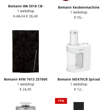
Bomann WA 5018 CB-
Bomann Keukenmachine
1 webshop
Wafelijzer Hartwafels Wit
1 webshop
1200 W rood en zilver KM
€ 30,13
€ 26,40
€ 55,-
398 CB
Bomann KFM 7613 257600
Bomann ME470CB Spiraal
1 webshop
1 webshop
Afzuigkap filter voor
Snijapparaat Wit
€ 24,95
€ 12,-
recirculatie Zwart
Koolstoffilter 325 mm
11%