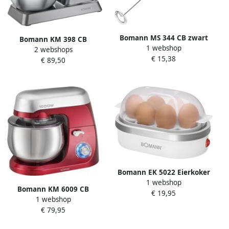
Bomann MS 344 CB zwart
Bomann KM 398 CB
1 webshop
zilver
2 webshops
Kneedmachine
€ 15,38
€ 89,50
Keukenmachine Titanium
Bomann EK 5022 Eierkoker
1 webshop
6 Eieren wit
Bomann KM 6009 CB
€ 19,95
1 webshop
keukenmachine 1000 W 5 l
€ 79,95
Rood