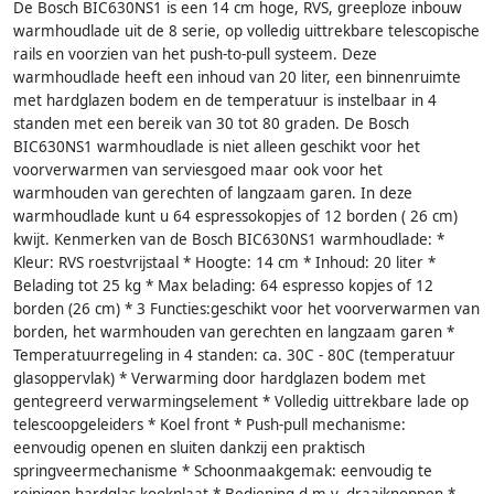
De Bosch BIC630NS1 is een 14 cm hoge, RVS, greeploze inbouw
warmhoudlade uit de 8 serie, op volledig uittrekbare telescopische
rails en voorzien van het push-to-pull systeem. Deze
warmhoudlade heeft een inhoud van 20 liter, een binnenruimte
met hardglazen bodem en de temperatuur is instelbaar in 4
standen met een bereik van 30 tot 80 graden. De Bosch
BIC630NS1 warmhoudlade is niet alleen geschikt voor het
voorverwarmen van serviesgoed maar ook voor het
warmhouden van gerechten of langzaam garen. In deze
warmhoudlade kunt u 64 espressokopjes of 12 borden ( 26 cm)
kwijt. Kenmerken van de Bosch BIC630NS1 warmhoudlade: *
Kleur: RVS roestvrijstaal * Hoogte: 14 cm * Inhoud: 20 liter *
Belading tot 25 kg * Max belading: 64 espresso kopjes of 12
borden (26 cm) * 3 Functies:geschikt voor het voorverwarmen van
borden, het warmhouden van gerechten en langzaam garen *
Temperatuurregeling in 4 standen: ca. 30C - 80C (temperatuur
glasoppervlak) * Verwarming door hardglazen bodem met
gentegreerd verwarmingselement * Volledig uittrekbare lade op
telescoopgeleiders * Koel front * Push-pull mechanisme:
eenvoudig openen en sluiten dankzij een praktisch
springveermechanisme * Schoonmaakgemak: eenvoudig te