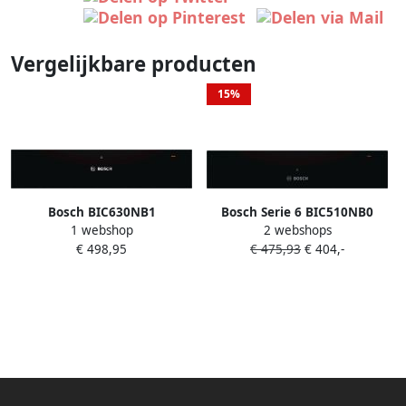
Vergelijkbare producten
15%
Bosch BIC630NB1
Bosch Serie 6 BIC510NB0
1 webshop
2 webshops
Warmhoudlade Voor onder
warmhoudladen & kasten 23
€ 498,95
€ 475,93
€ 404,-
45cm hoge ovens
l Zwart 14 couverts 400 W