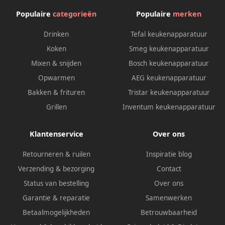
Populaire
categorieën
Populaire
merken
Drinken
Tefal keukenapparatuur
Koken
Smeg keukenapparatuur
Mixen & snijden
Bosch keukenapparatuur
Opwarmen
AEG keukenapparatuur
Bakken & frituren
Tristar keukenapparatuur
Grillen
Inventum keukenapparatuur
Klantenservice
Over ons
Retourneren & ruilen
Inspiratie blog
Verzending & bezorging
Contact
Status van bestelling
Over ons
Garantie & reparatie
Samenwerken
Betaalmogelijkheden
Betrouwbaarheid