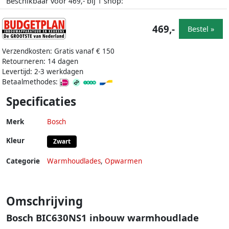
Beschikbaar voor
bij
shop:
469,-
1
469,-
Bestel »
Verzendkosten: Gratis vanaf € 150
Retourneren: 14 dagen
Levertijd: 2-3 werkdagen
Betaalmethodes:
Specificaties
Merk
Bosch
Kleur
Zwart
Categorie
Warmhoudlades
,
Opwarmen
Omschrijving
Bosch BIC630NS1 inbouw warmhoudlade