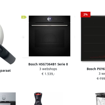
2%
Bosch HSG7364B1 Serie 8
Bosch PXY6
3 webshops
Inbouwoven met stoom 60cm x
pparaat
3 w
Inbouw Ind
€ 1.539,-
60 cm Air Fry-functie: voor
l voor 8-
€ 735
perfect en gezonde gefrituurde
 aroma
gerechten PerfectBake Plus:
ramma
regelt zelf de instellingen
0 w