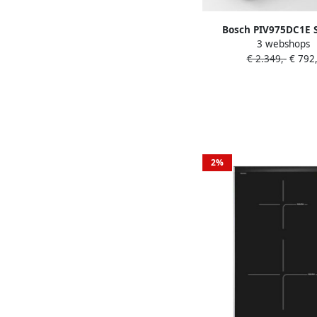
Bosch PIV975DC1E S
3 webshops
Inbouw Inductiekookpl
€ 2.349,-
€ 792,
breed bedieningsp
PerfectFry voor pe
resultaat Tot 35%
vermogen met Power
2%