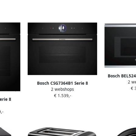
hermoskan
Bosch BEL524
2 w
grill encastra
Bosch CSG7364B1 Serie 8
€ 
Gril
2 webshops
Inbouwoven Stoomoven 47L 60 x
€ 1.539,-
45 cm Air Fry-functie TFT-display
erie 8
stoom
,-