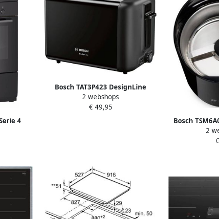
Bosch TAT3P423 DesignLine
2 webshops
Broodrooster Zwart
€ 49,95
erie 4
Bosch TSM6A0
2 w
nde
Zwar
€
telucht:
deling -