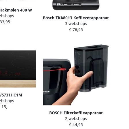
Hakmolen 400 W
ebshops
kmolen
Bosch TKA8013 Koffiezetapparaat
 33,95
3 webshops
Styline Piano zwart
€ 76,95
PVS731HC1M
ebshops
laat 4 kookzones
 15,-
hscreen
BOSCH Filterkoffieapparaat
2 webshops
MyMoment TKA2M113 1 25 l voor
€ 44,95
10-15 kopjes glazen kan 40 min.