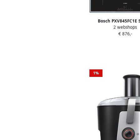
Bosch PXV845FC1E S
2 webshops
Inductiekookplaat 8
€ 876,-
flexinductie
1%