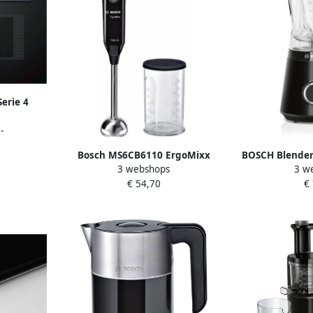
erie 4
ron 60 x
-
rfecte
 optimale
Bosch MS6CB6110 ErgoMixx
BOSCH Blender 
VS LCD
3 webshops
3 w
Staafmixer 1000W 4-bladenmes
MMB6141B 1 5
€ 54,70
€
Inclusief maatbeker 12
30.000 toe
snelheidsinstellingen RVS Zwart
Behouders
roestvrij
kabelopbergva