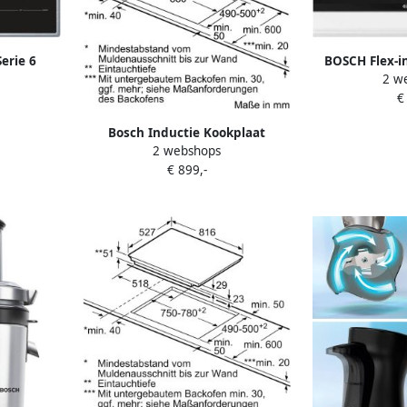
erie 6
BOSCH Flex-i
2 w
0 cm met
van SCHOTT C
€
PerfectFr
auto
Bosch Inductie Kookplaat
temperat
2 webshops
PXV975DV1E |
€ 899,-
Inductiekookplaten |
Keuken&Koken Kookplaten |
PXV975DV1E