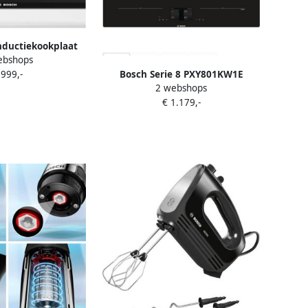
nductiekookplaat
ebshops
ERAN PXY875KW1E
Bosch Serie 8 PXY801KW1E
 999,-
y-sensor voor
2 webshops
kookplaat Zwart Ingebouwd
matische
€ 1.179,-
Zone van inductiekookplaat 4
uurbewaking
zone(s)