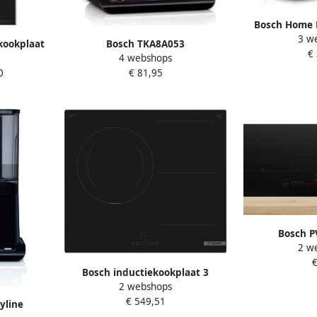
Bosch Home 
3 w
Ha
kookplaat
Bosch TKA8A053
€
4 webshops
tSelect
Koffiezetapparaat RVS kan 1 15
0
€ 81,95
liter (8 kopjes) Zwart
Bosch 
2 w
inductiekookp
€
touc
Bosch inductiekookplaat 3
2 webshops
branders L59 x D52 cm
€ 549,51
PVJ611BB6E
yline