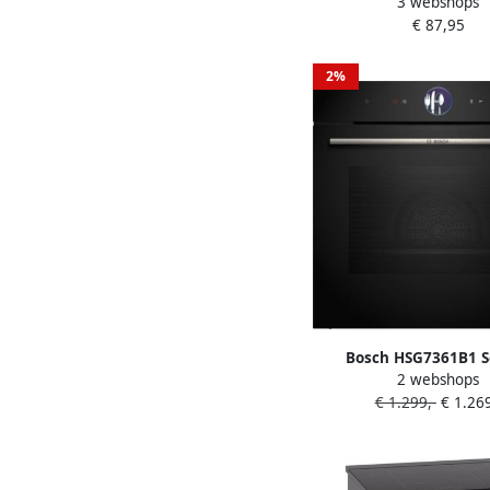
3 webshops
Koffiezetapparaat + T
€ 87,95
RVS Zwart
2%
Bosch HSG7361B1 S
2 webshops
Inbouwoven met 
€ 1.299,-
€ 1.269