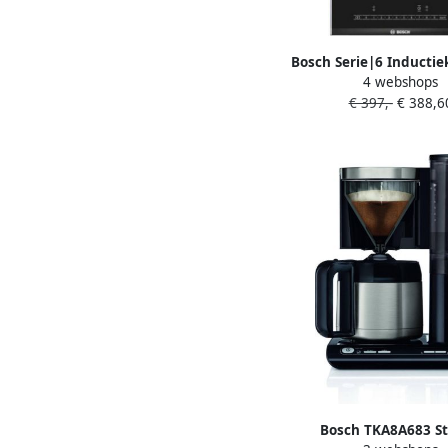
Bosch Serie|6 Inductie
4 webshops
30 cm 2 zones Direc
€ 397,-
€ 388,6
Bosch TKA8A683 St