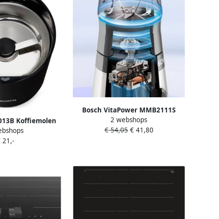
Bosch VitaPower MMB2111S
2 webshops
blender 0 6 l Blender voor op
13B Koffiemolen
€ 54,05
€ 41,80
aanrecht 450 W Roestvrijstaal
ebshops
t -180W
Mini Blender
 21,-