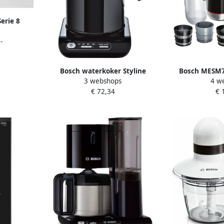
erie 8
aat Extra
-
aneel
rfecte
 meer
Bosch waterkoker Styline
Bosch MESM7
 Boost
3 webshops
4 w
TWK8613P (Zwart)
Slowjuic
€ 72,34
€ 