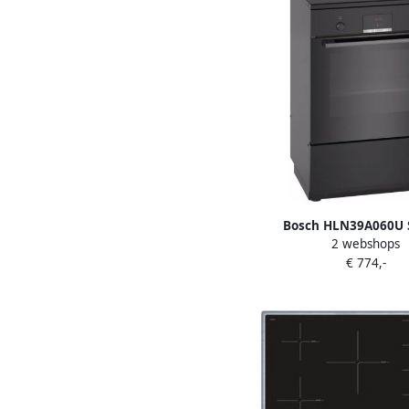
Bosch HLN39A060U S
2 webshops
Fornuis Vrijstaa
€ 774,-
Inductiefornuis 3D He
gelijkmatige luchtver
Zwart