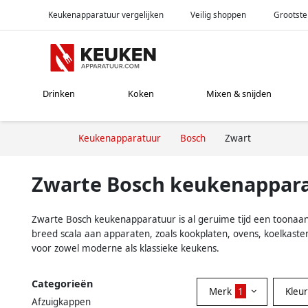
Keukenapparatuur vergelijken
Veilig shoppen
Grootste
Drinken
Koken
Mixen & snijden
Keukenapparatuur
Bosch
Zwart
Zwarte Bosch keukenappar
Zwarte Bosch keukenapparatuur is al geruime tijd een toonaange
breed scala aan apparaten, zoals kookplaten, ovens, koelkast
voor zowel moderne als klassieke keukens.
Categorieën
Merk
1
Kleu
Afzuigkappen