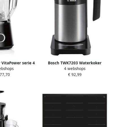
VitaPower serie 4
Bosch TWK7203 Waterkoker
ebshops
4 webshops
 liter container
Zwart RVS
 77,70
€ 92,99
ren min zwart
 van Tritan 4
stalen messen
k Made in Europe