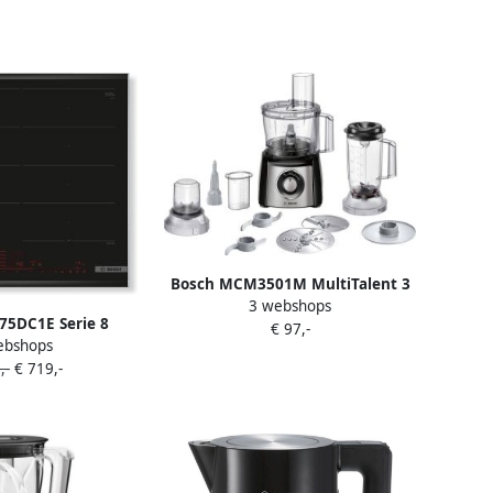
Bosch MCM3501M MultiTalent 3
3 webshops
Keukenmachine 800W Zwart RVS
75DC1E Serie 8
€ 97,-
ebshops
uctiekookplaat
,-
€ 719,-