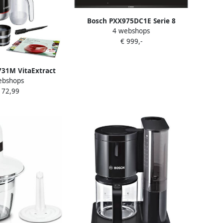
Bosch PXX975DC1E Serie 8
4 webshops
Inbouw Inductiekookplaat 90cm
€ 999,-
PerfectFry: aanbranden behoort
tot het verleden FlexInduction
maakt het mogelijk om twee
31M VitaExtract
zones te combineren tot één
ebshops
er 150 Watt
172,99