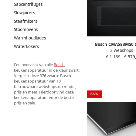
Sapcentrifuges
Slowjuicers
Staafmixers
Stoomovens
Warmhoudlades
Bosch CMA583MS0 S
Waterkokers
3 webshops
Inbouw Combi-magnet
€ 1.139,-
€ 579,
45 cm Hetelucht: pe
resultaten dankzij een
Een overzicht van alle
Bosch
warmteverdeling R
keukenapparatuur in de kleur zwart.
Vergelijk deze 376 zwarte Bosch
display
keukenapparatuur van 10
betrouwbare webshops op model,
prijs en maat. Hierdoor vind deze
66%
keukenapparatuur voor de beste
prijs en sale.