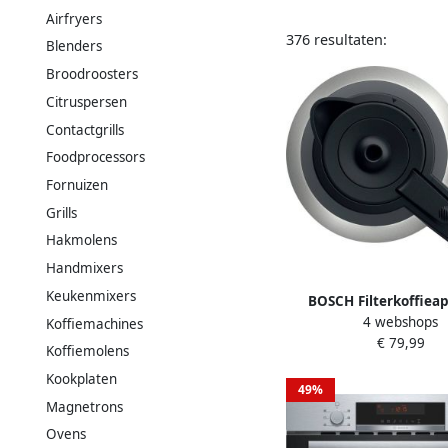
Airfryers
376 resultaten:
Blenders
Broodroosters
Citruspersen
Contactgrills
Foodprocessors
Fornuizen
Grills
Hakmolens
Handmixers
Keukenmixers
BOSCH Filterkoffiea
4 webshops
MyMoment TKA6M273 1 
Koffiemachines
€ 79,99
12 kopjes intensief
Koffiemolens
ontkalkingsprog
Kookplaten
thermoskan 120
49%
Magnetrons
Ovens