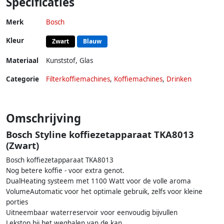
Specificaties
Merk
Bosch
Kleur
Zwart
Blauw
Materiaal
Kunststof
,
Glas
Categorie
Filterkoffiemachines
,
Koffiemachines
,
Drinken
Omschrijving
Bosch Styline koffiezetapparaat TKA8013
(Zwart)
Bosch koffiezetapparaat TKA8013
Nog betere koffie - voor extra genot.
DualHeating systeem met 1100 Watt voor de volle aroma
VolumeAutomatic voor het optimale gebruik, zelfs voor kleine
porties
Uitneembaar waterreservoir voor eenvoudig bijvullen
Lekstop bij het weghalen van de kan