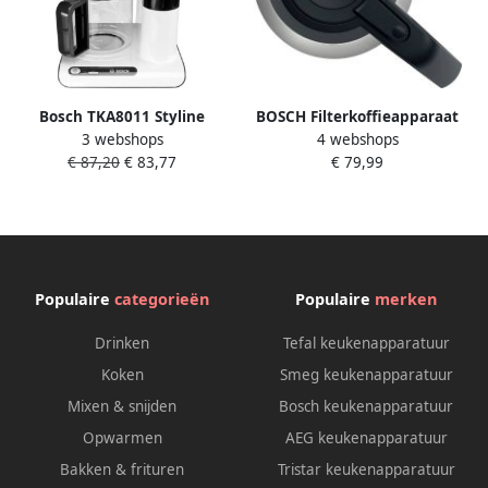
Bosch TKA8011 Styline
BOSCH Filterkoffieapparaat
3 webshops
4 webshops
Koffiezetapparaat |
MyMoment TKA6M273 1 l
€ 87,20
€ 83,77
€ 79,99
Filterkoffiezetapparaten |
voor 8-12 kopjes intensief
Keuken&Koken
aroma
Koffie&Ontbijt | TKA8011
ontkalkingsprogramma
thermoskan 1200 w
Populaire
categorieën
Populaire
merken
Drinken
Tefal keukenapparatuur
Koken
Smeg keukenapparatuur
Mixen & snijden
Bosch keukenapparatuur
Opwarmen
AEG keukenapparatuur
Bakken & frituren
Tristar keukenapparatuur