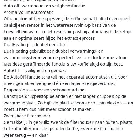
Auto-off: warmhoud- en veiligheidsfunctie
Aroma VolumeAutomatic
Of u nu drie of tien kopjes zet, de koffie smaakt altijd even goed
dankzij een sensor in het waterreservoir. Op basis van de
hoeveelheid water in het reservoir past hij automatisch de zettijd
aan en optimaliseert hij zo het extractieproces.
DualHeating — dubbel genieten.
DualHeating gebruikt een dubbel verwarmings- en
warmhoudsysteem voor de perfecte zet- en drinktemperatuur.
Met deze geraffineerde functie is uw koffie altijd op zijn best.
AutoOff — veiligheid en gemak.
De AutoOff-functie schakelt het apparaat automatisch uit, voor
meer gemak en veiligheid én een lager energieverbruik.
Druppelstop — voor een schone machine.
Dankzij de druppelstop belanden er niet langer druppels op de
warmhoudplaat. Zo blijft de plaat schoon en vrij van vlekken — en
hoeft u hem dus niet meer schoon te maken.
Zwenkbare filterhouder
Gemakkelijk in gebruik: zwenk de filterhouder naar buiten, plaats
het koffiefilter met de gemalen koffie, zwenk de filterhouder
weer terug — en klaar!