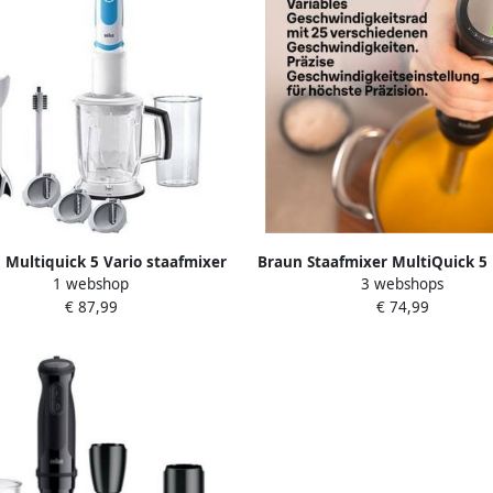
 Multiquick 5 Vario staafmixer
Braun Staafmixer MultiQuick 5
1 webshop
3 webshops
MQ 5260 Twist wit blauw
55755 M 1000W 25 instelli
€ 87,99
€ 74,99
keukenmachine Spatbeschermi
ml mini keukenmachine + acce
extra maalmes