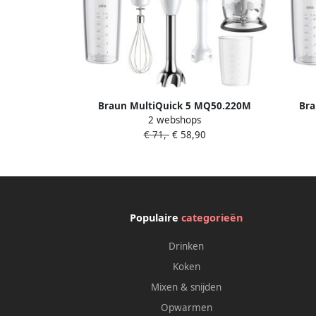
Braun MultiQuick 5 MQ50.220M
Bra
2 webshops
Staafmixer Geschikt voor babyhapjes
Staafm
€ 71,-
€ 58,90
Wit
– 
Populaire
categorieën
Drinken
Koken
Mixen & snijden
Opwarmen