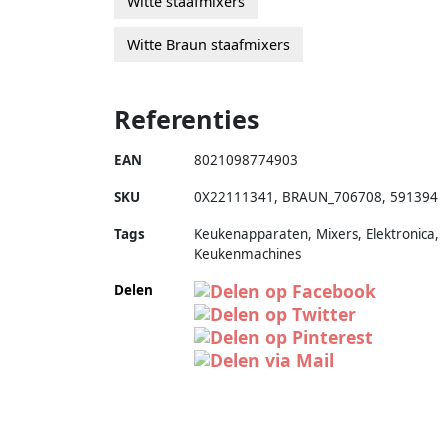
Witte staafmixers
Witte Braun staafmixers
Referenties
EAN
8021098774903
SKU
0X22111341
,
BRAUN_706708
,
591394
Tags
Keukenapparaten, Mixers, Elektronica,
Keukenmachines
Delen