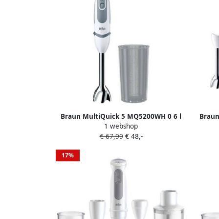
Braun MultiQuick 5 MQ5200WH 0 6 l
Braun
1 webshop
Staafmixer 1000 W Wit
€ 67,99
€ 48,-
17%