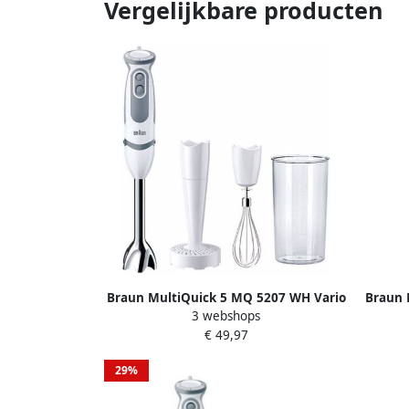
Vergelijkbare producten
Braun MultiQuick 5 MQ 5207 WH Vario
Braun 
3 webshops
Staafmixer
€ 49,97
29%