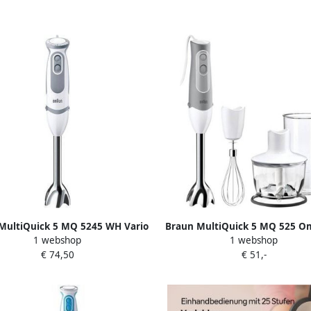
MultiQuick 5 MQ 5245 WH Vario
Braun MultiQuick 5 MQ 525 O
1 webshop
1 webshop
Staafmixer Wit Grijs
Staafmixer
€ 74,50
€ 51,-