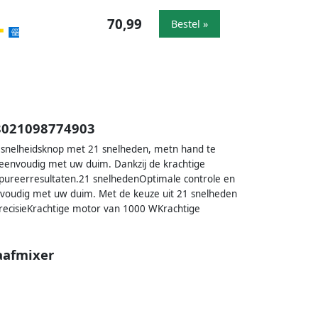
70,99
Bestel »
8021098774903
le snelheidsknop met 21 snelheden, metn hand te
 eenvoudig met uw duim. Dankzij de krachtige
e pureerresultaten.21 snelhedenOptimale controle en
nvoudig met uw duim. Met de keuze uit 21 snelheden
recisieKrachtige motor van 1000 WKrachtige
aafmixer