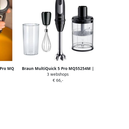
 Pro MQ
Braun MultiQuick 5 Pro MQ55254M |
3 webshops
ngen
Mixers | 8021098003980
€ 66,-
ng 500
ssoires