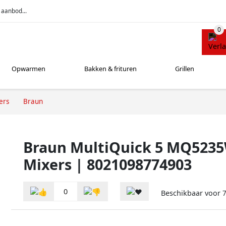
 aanbod...
Opwarmen
Bakken & frituren
Grillen
ers
Braun
Braun MultiQuick 5 MQ523
Mixers | 8021098774903
0
Beschikbaar voor