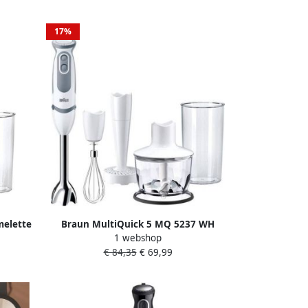
17%
melette
Braun MultiQuick 5 MQ 5237 WH
1 webshop
Staafmixer Wit
€ 84,35
€ 69,99