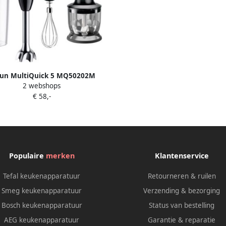
un MultiQuick 5 MQ50202M
2 webshops
ixer – 1000 Watt – 21 Snelheden
€ 58,-
Inclusief Hakmolen Garde en
Maatbeker – Zwart
Populaire
merken
Klantenservice
Tefal keukenapparatuur
Retourneren & ruilen
Smeg keukenapparatuur
Verzending & bezorging
Bosch keukenapparatuur
Status van bestelling
AEG keukenapparatuur
Garantie & reparatie