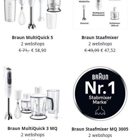
Braun MultiQuick 5
Braun Staafmixer
2 webshops
2 webshops
MQ50.220M Staafmixer
MultiQuick 5 MQ 50236 M
€ 71,-
€ 58,90
€ 49,99
€ 47,52
Geschikt voor babyhapjes
1000 W 21 snelheden garde
Wit
Spatbescherming 500 ml
hakmolen maalmes
vaatwasmachinebestendig
Braun MultiQuick 3 MQ
Braun Staafmixer MQ 3005
2 webshops
3145 WH 0 35 l Staafmixer
2 webshops
Cream MultiQuick 3 met