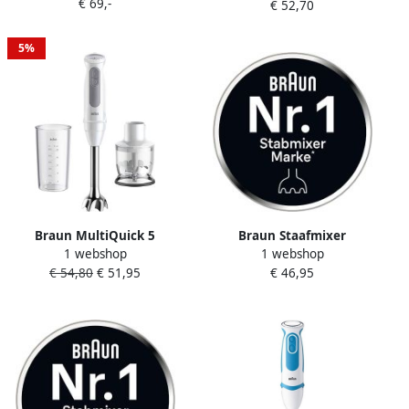
€ 69,-
750 W Wit
€ 52,70
garde en 600 ml mengbeker
5%
Braun MultiQuick 5
Braun Staafmixer
1 webshop
1 webshop
MQ50.201M Staafmixer Wit
MultiQuick 5 MQ 50001 M
€ 54,80
€ 51,95
€ 46,95
1000 W 21 snelheden
spatbescherming Extra
maalmes pureerstaaf mixer
accessoires
vaatwasmachinebestendig