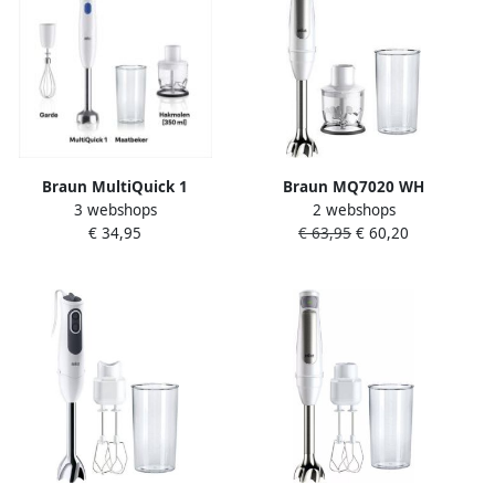
Braun MultiQuick 1
Braun MQ7020 WH
3 webshops
2 webshops
MQ10.202MWH Staafmixer
Staafmixer 1000 W BPA-vrij
€ 34,95
€ 63,95
€ 60,20
Wit
Traploze snelheidsinstelling
Met mixbeker Wit Zilver