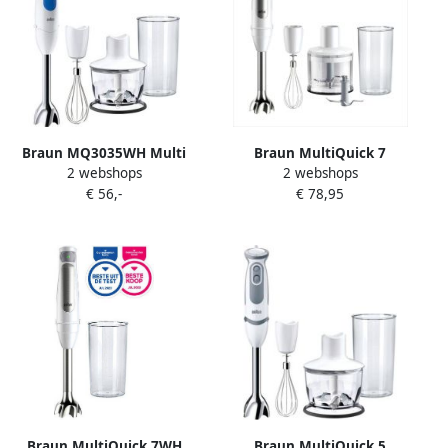
Braun MQ3035WH Multi
Braun MultiQuick 7
2 webshops
2 webshops
Quick 3 Staafmixer +
MQ7035IWH 0 6 l
€ 56,-
€ 78,95
Accessoires Blauw Wit
Staafmixer 1000 W
Roestvrijstaal Wit
Braun MultiQuick 7WH
Braun MultiQuick 5