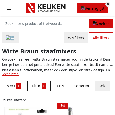
Wis filters
Alle filters
Witte Braun staafmixers
Op zoek naar een witte Braun staafmixer voor in de keuken? Dan
ben je hier aan het juiste adres! Een witte staafmixer biedt namelijk
niet alleen functionaliteit, maar ook een stijlvol en strak design. En
Meer lezen
Braun is een betrouwbaar merk dat bekend staat om hun
kwalitatieve en duurzame keukenapparaten, waaronder
Merk
1
Kleur
1
Prijs
Sorteren
Wis
staafmixers. Hieronder gaan we dieper in op de voordelen van een
witte Braun staafmixer.
29 resultaten:
5%