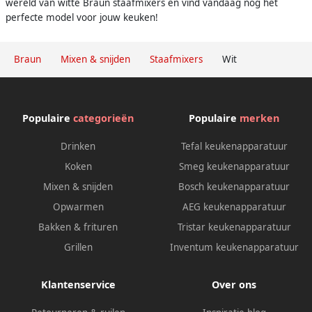
wereld van witte Braun staafmixers en vind vandaag nog het
perfecte model voor jouw keuken!
Braun
Mixen & snijden
Staafmixers
Wit
Populaire
categorieën
Populaire
merken
Drinken
Tefal keukenapparatuur
Koken
Smeg keukenapparatuur
Mixen & snijden
Bosch keukenapparatuur
Opwarmen
AEG keukenapparatuur
Bakken & frituren
Tristar keukenapparatuur
Grillen
Inventum keukenapparatuur
Klantenservice
Over ons