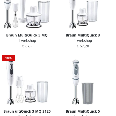
Braun MultiQuick 5 MQ
Braun MultiQuick 3
1 webshop
1 webshop
5237 WH Staafmixer Wit
Staafmixer MQ 3020 Pesto
€ 87,-
€ 67,20
Staafmixer
10%
Braun ultiQuick 3 MQ 3125
Braun MultiQuick 5