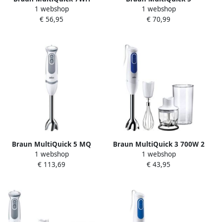
1 webshop
1 webshop
MQ7000WH Staafmixer Wit
MQ5235WH | Mixers |
€ 56,95
€ 70,99
8021098774903
Braun MultiQuick 5 MQ
Braun MultiQuick 3 700W 2
1 webshop
1 webshop
5245 WH Vario Staafmixer
snelheden roestvrijstalen
€ 113,69
€ 43,95
Wit Grijs
voet PowerBell+ EasyClick
garde 350ml hakmolen
600ml maatbeker wit blauw