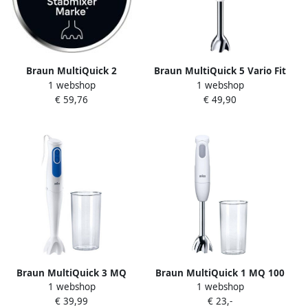
Braun MultiQuick 2
Braun MultiQuick 5 Vario Fit
1 webshop
1 webshop
MQ20.236MWH Staafmixer
MQ 5251 WH Staafmixer Wit
€ 59,76
€ 49,90
Wit
Braun MultiQuick 3 MQ
Braun MultiQuick 1 MQ 100
1 webshop
1 webshop
3000WH Staafmixer
Curry Staafmixer
€ 39,99
€ 23,-