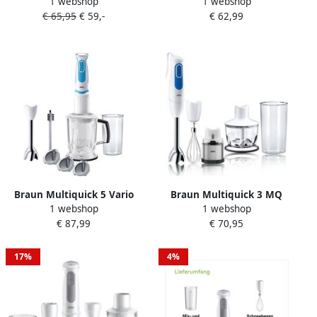
1 webshop
1 webshop
B 0 6 l Staafmixer 750 W
MQ5200WH 0 6 l Staafmixer
€ 65,95
€ 59,-
€ 62,99
Grijs Wit
1000 W Wit
Braun Multiquick 5 Vario
Braun Multiquick 3 MQ
1 webshop
1 webshop
staafmixer MQ 5260 Twist
3038 WH Spice+ Staafmixer
€ 87,99
€ 70,95
wit blauw
17%
4%