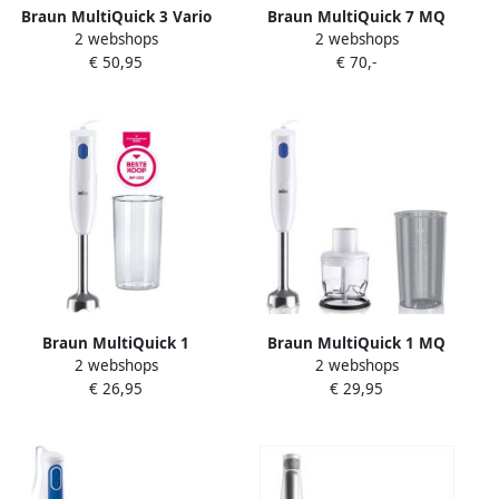
Braun MultiQuick 3 Vario
Braun MultiQuick 7 MQ
2 webshops
2 webshops
MQ 3105B WH Staafmixer
7005 B Staafmixer Wit Zilver
€ 50,95
€ 70,-
Wit Grijs
Braun MultiQuick 1
Braun MultiQuick 1 MQ
2 webshops
2 webshops
MQ10.001M WH Staafmixer
10.201M WH Staafmixer Wit
€ 26,95
€ 29,95
Wit