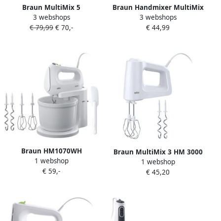
Braun MultiMix 5
Braun Handmixer MultiMix
3 webshops
3 webshops
HM5107WH | Mixers |
3 HM 3100 WH 500 W 5
€ 79,99
€ 70,-
€ 44,99
Keuken&Koken
snelheden + Turbo Verticale
Keukenapparaten |
motoruitlijning voor minder
0X22211019
krachtinspanning
Braun HM1070WH
Braun MultiMix 3 HM 3000
1 webshop
Handmixer MultiMix 1400W
1 webshop
WH Handmixer Wit
€ 59,-
€ 45,20