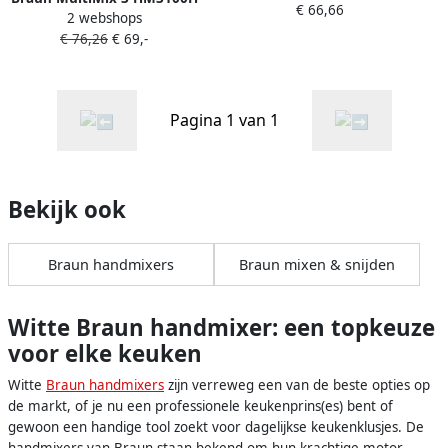
€ 66,66
Keuken&Koken
2 webshops
| Mixers | Keuken&Koken
Keukenapparaten |
€ 76,26
€ 69,-
Keukenapparaten |
0X22211016
HM3107WH
Pagina 1 van 1
Bekijk ook
Braun handmixers
Braun mixen & snijden
Witte Braun handmixer: een topkeuze
voor elke keuken
Witte
Braun handmixers
zijn verreweg een van de beste opties op
de markt, of je nu een professionele keukenprins(es) bent of
gewoon een handige tool zoekt voor dagelijkse keukenklusjes. De