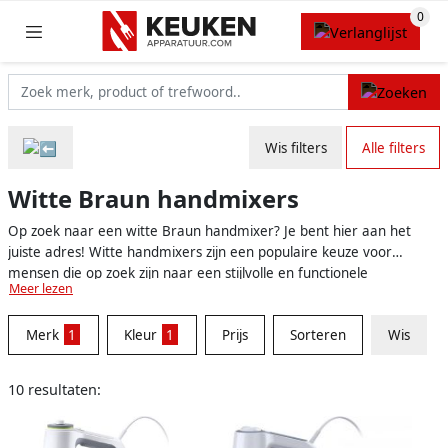
Wis filters
Alle filters
Witte Braun handmixers
Op zoek naar een witte Braun handmixer? Je bent hier aan het
juiste adres! Witte handmixers zijn een populaire keuze voor
mensen die op zoek zijn naar een stijlvolle en functionele
Meer lezen
toevoeging aan hun keukenapparatuur. Wit is immers een tijdloze
kleur die perfect past in elk keukeninterieur. Braun, een
Merk
1
Kleur
1
Prijs
Sorteren
Wis
gerespecteerd kwaliteitsmerk in keukenapparatuur, biedt
verschillende witte handmixers aan om aan ieders wensen en
behoeften te voldoen. Zo zorgt een witte Braun handmixer niet
10 resultaten:
alleen voor een prachtige uitstraling, maar levert het ook
uitstekende prestaties.