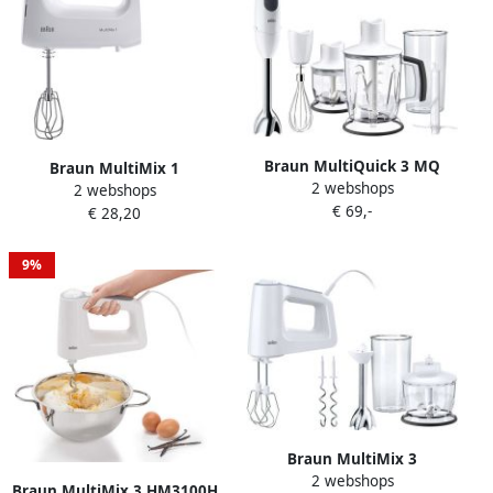
Braun MultiQuick 3 MQ
Braun MultiMix 1
2 webshops
3145 WH 0 35 l Staafmixer
2 webshops
HM1100WH handmixer
€ 69,-
750 W Wit
€ 28,20
9%
Braun MultiMix 3
2 webshops
HM3137WH | Mixers |
Braun MultiMix 3 HM3100H