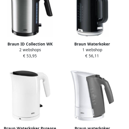
Braun ID Collection WK
Braun Waterkoker
2 webshops
1 webshop
5100 BK Waterkoker Zwart
WK1100BK 1 7 L 2200W
€ 53,95
€ 56,11
Zwart Plastic 2200 W 1 7 L
Braun Waterkoker Purease
Braun waterkoker