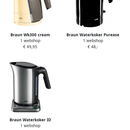
Braun Wk300 cream
Braun Waterkoker Purease
1 webshop
1 webshop
Waterkoker
WK3110BK | Waterkokers |
€ 49,95
€ 48,-
Keuken&Koken
Keukenapparaten | WK
3110 BK
Braun Waterkoker ID
1 webshop
Collection WK 5115 BK