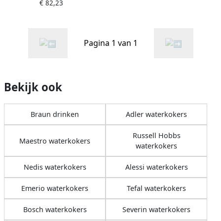
€ 82,23
zwart 1 7 l
Pagina 1 van 1
Bekijk ook
Braun drinken
Adler waterkokers
Russell Hobbs
Maestro waterkokers
waterkokers
Nedis waterkokers
Alessi waterkokers
Emerio waterkokers
Tefal waterkokers
Bosch waterkokers
Severin waterkokers