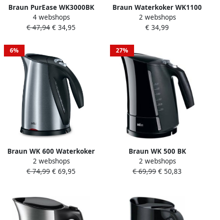
Braun PurEase WK3000BK
Braun Waterkoker WK1100
4 webshops
2 webshops
waterkoker 2200 W 1 L
2200W Zwart Wit Plastic
€ 47,94
€ 34,95
€ 34,99
zwart
2200 W 1 7 L
6%
27%
Braun WK 600 Waterkoker
Braun WK 500 BK
2 webshops
2 webshops
Waterkoker Zwart
€ 74,99
€ 69,95
€ 69,99
€ 50,83