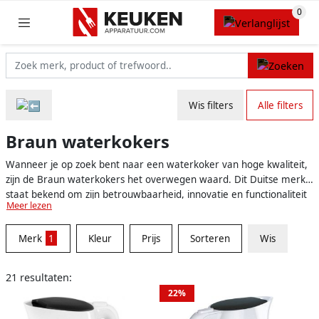
Wis filters
Alle filters
Braun waterkokers
Wanneer je op zoek bent naar een waterkoker van hoge kwaliteit,
zijn de Braun waterkokers het overwegen waard. Dit Duitse merk
staat bekend om zijn betrouwbaarheid, innovatie en functionaliteit
Meer lezen
en deze kernwaarden zijn ook terug te vinden in hun waterkokers.
Het assortiment van Braun bestaat uit verschillende modellen,
Merk
1
Kleur
Prijs
Sorteren
Wis
geschikt voor uiteenlopende behoeften. Of je nu een eenvoudige
waterkoker zoekt voor dagelijks gebruik, of een geavanceerd
apparaat met diverse extra functies, Braun heeft voor ieder wat
21 resultaten:
wils.
22%