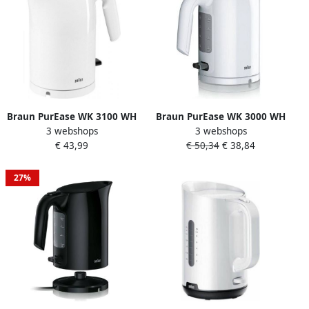
Braun PurEase WK 3100 WH
Braun PurEase WK 3000 WH
3 webshops
3 webshops
Waterkoker Wit
Waterkoker Wit
€ 43,99
€ 50,34
€ 38,84
27%