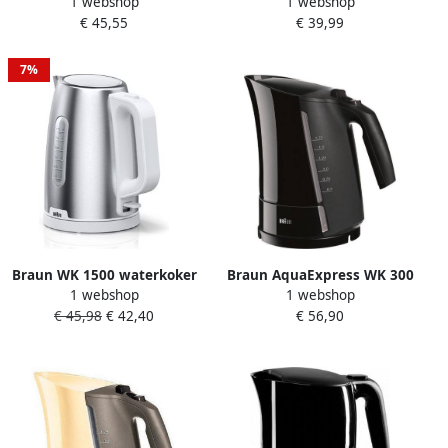
1 webshop
1 webshop
Waterkoker BPA-vrij Aantal
WK 1500 WH 1 7 L
€ 45,55
€ 39,99
Volume: 1.7 l Grijs
snelkooksysteem anti-kalk
filter 1 7 l 2.000 w kookt 200
ml in 45 sec. 360 graden
7%
verwarmingselement
Braun WK 1500 waterkoker
Braun AquaExpress WK 300
1 webshop
1 webshop
1 7 l 2200 W Roestvrijstaal
Waterkoker Zwart
€ 45,98
€ 42,40
€ 56,90
Wit