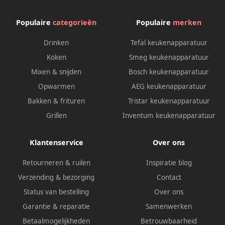
Populaire
categorieën
Populaire
merken
Drinken
Tefal keukenapparatuur
Koken
Smeg keukenapparatuur
Mixen & snijden
Bosch keukenapparatuur
Opwarmen
AEG keukenapparatuur
Bakken & frituren
Tristar keukenapparatuur
Grillen
Inventum keukenapparatuur
Klantenservice
Over ons
Retourneren & ruilen
Inspiratie blog
Verzending & bezorging
Contact
Status van bestelling
Over ons
Garantie & reparatie
Samenwerken
Betaalmogelijkheden
Betrouwbaarheid