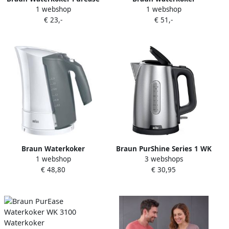
1 webshop
1 webshop
WK3110WH | Waterkokers |
Multiquick 3 WK 300 1 7
€ 23,-
€ 51,-
Keuken&Koken
liter
Keukenapparaten | WK
3110 WH
Braun Waterkoker
Braun PurShine Series 1 WK
1 webshop
3 webshops
Multiquick 5 Wk 500
1500 BK Waterkoker
€ 48,80
€ 30,95