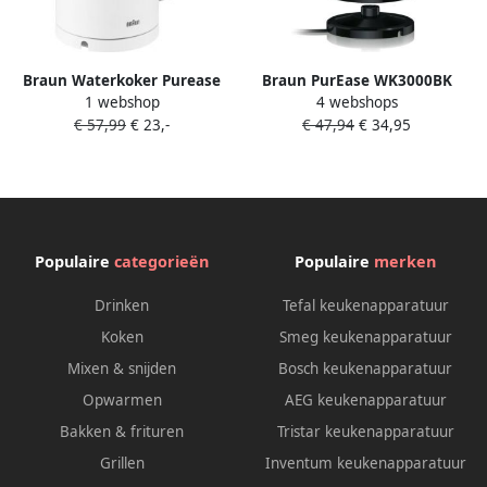
Braun Waterkoker Purease
Braun PurEase WK3000BK
1 webshop
4 webshops
WK3110WH | Waterkokers |
waterkoker 2200 W 1 L zwart
€ 57,99
€ 23,-
€ 47,94
€ 34,95
Keuken&Koken
Keukenapparaten | WK 3110
WH
Populaire
categorieën
Populaire
merken
Drinken
Tefal keukenapparatuur
Koken
Smeg keukenapparatuur
Mixen & snijden
Bosch keukenapparatuur
Opwarmen
AEG keukenapparatuur
Bakken & frituren
Tristar keukenapparatuur
Grillen
Inventum keukenapparatuur