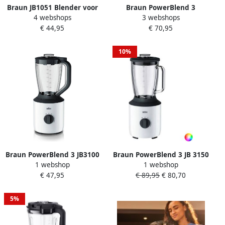
Braun JB1051 Blender voor
Braun PowerBlend 3
4 webshops
3 webshops
op aanrecht 1 25 l Pulse
Blender JB 3150 zwart
€ 44,95
€ 70,95
function IJs-crusher 0 9 m
Blender
600 W
10%
Braun PowerBlend 3 JB3100
Braun PowerBlend 3 JB 3150
1 webshop
1 webshop
WH powerblender zwart
WH Blender Wit
€ 47,95
€ 89,95
€ 80,70
800 W
5%