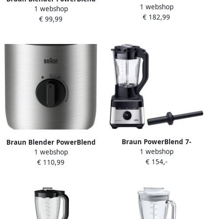
1 webshop
9 JB 9040 BK 1600W high-
1 webshop
3 JB 3150 WH 800W traploos
€ 182,99
performance blender 18
€ 99,99
regelbaar 1 5 L glazen kan
programma's 3 L
Braun PowerBlend 7-
Braun Blender PowerBlend
1 webshop
JB7550BK Power Blender
1 webshop
3 JB 3272 SI 800W traploos
€ 154,-
1400 W Zwart
€ 110,99
regelbaar 1 5 L glazen kan
Ice-Crush & pulsfunctie stil
mixen roestvrij staal
vaatwasmachinebestendig