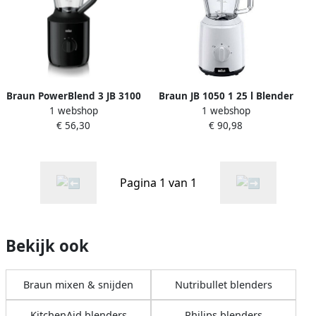
Braun PowerBlend 3 JB 3100
Braun JB 1050 1 25 l Blender
1 webshop
1 webshop
BK Blender Zwart
voor op aanrecht 600 W Wit
€ 56,30
€ 90,98
Pagina 1 van 1
Bekijk ook
Braun mixen & snijden
Nutribullet blenders
KitchenAid blenders
Philips blenders