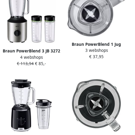
Braun PowerBlend 1 Jug
3 webshops
blender JB 1000 White
Braun PowerBlend 3 JB 3272
€ 37,95
Blender
4 webshops
SI | Keuken- en
€ 113,94
€ 85,-
Kookartikelen |
Keuken&Koken
Keukenapparaten |
8021098772381