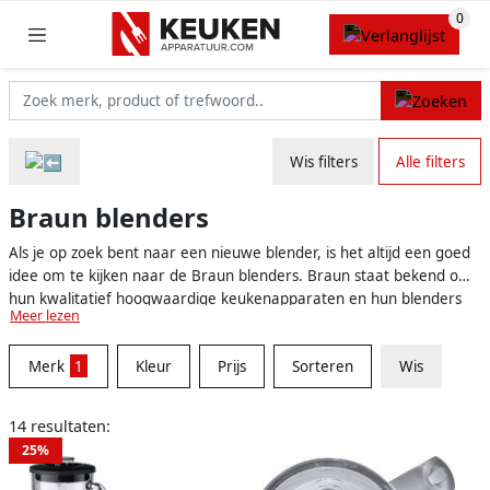
Wis filters
Alle filters
Braun blenders
Als je op zoek bent naar een nieuwe blender, is het altijd een goed
idee om te kijken naar de Braun blenders. Braun staat bekend om
hun kwalitatief hoogwaardige keukenapparaten en hun blenders
Meer lezen
zijn daarop geen uitzondering. In een wereld waar gezond leven en
genieten van verse ingrediënten steeds belangrijker worden, is een
Merk
1
Kleur
Prijs
Sorteren
Wis
goede blender een onmisbaar hulpmiddel in de keuken. De
blenders van Braun bieden je de mogelijkheid om snel en
gemakkelijk heerlijke smoothies, shakes en soepen te maken.
14 resultaten:
25%