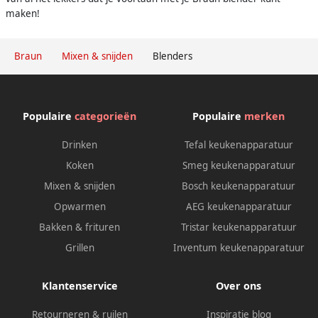
maken!
Braun
Mixen & snijden
Blenders
Populaire
categorieën
Populaire
merken
Drinken
Tefal keukenapparatuur
Koken
Smeg keukenapparatuur
Mixen & snijden
Bosch keukenapparatuur
Opwarmen
AEG keukenapparatuur
Bakken & frituren
Tristar keukenapparatuur
Grillen
Inventum keukenapparatuur
Klantenservice
Over ons
Retourneren & ruilen
Inspiratie blog