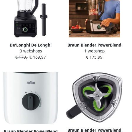
De'Longhi De Longhi
Braun Blender PowerBlend
3 webshops
1 webshop
JB9040BK 3 l Blender voor
7 JB 7551 BK 1400W high-
€ 179,-
€ 169,97
€ 175,99
op aanrecht 1600 W Zwart
performance blender 9
programma's 2 L
Braun Blender PowerBlend
Braun Blender PowerBlend