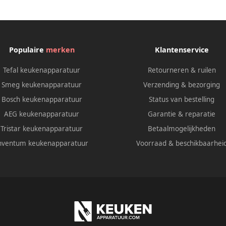
gingsslangen voor LatteCrema
m Geschikt voor DeLonghi ECAM
ETAM ESAM
Populaire
merken
Klantenservice
Tefal keukenapparatuur
Retourneren & ruilen
Smeg keukenapparatuur
Verzending & bezorging
Bosch keukenapparatuur
Status van bestelling
AEG keukenapparatuur
Garantie & reparatie
Tristar keukenapparatuur
Betaalmogelijkheden
nventum keukenapparatuur
Voorraad & beschikbaarhei