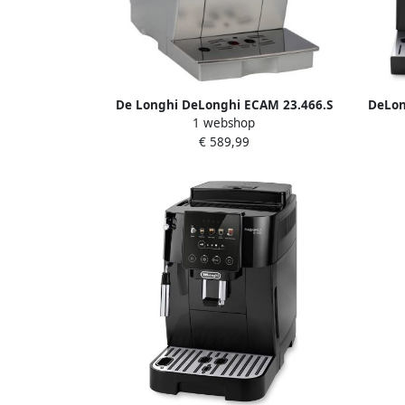
De Longhi DeLonghi ECAM 23.466.S
DeLon
1 webshop
LatteCrema koffie espresso apparaat
3
€ 589,99
Combinatiekoffiemachine 1 8 l Volledig
espr
automatisch