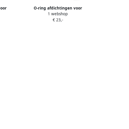
voor
O-ring afdichtingen voor
1 webshop
eLonghi
koffiemachines 3 stuks geschikt voor
€ 23,-
tuks
Delonghi ECAM ETAM EABI EAM ECA
eit
ESAM EPAM ideaal voor
koffiezetapparaat en thermoblock
verwarming