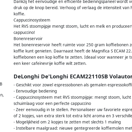
Dankzij het eenvoudige en efficiënte bedieningspaneel wordt v
druk op de knop bereid. Verhoog of verlaag de intensiteit van 
koffie.
Cappuccinosysteem
Het RVS stoompijpje mengt stoom, lucht en melk en produceert
cappuccino!
Bonenreservoir
Het bonenreservoir heeft ruimte voor 250 gram koffiebonen z
koffie kunt genieten. Daarnaast heeft de Magnifica S ECAM 2
koffiebonen een kop koffie te zetten. Ideaal voor wanneer je 
een keer cafeïnevrije koffie wilt zetten.
DeLonghi De'Longhi ECAM22110SB Volauto
B
- Geschikt voor zowel espressobonen als gemalen espressokoff
- Eenvoudige bediening
n,
- Cappuccinosysteem met RVS stoompijpje: mengt stoom, lucht 
schuimlaag voor een perfecte cappuccino
- Zeer eenvoudig in te stellen. Personaliseer uw favoriete espre
of 2 kopjes, van extra sterk tot extra licht aroma en 3 verschi
- Mogelijkheid om 2 kopjes te zetten met slechts 1 maling
- Instelbare maalgraad: nieuwe gentegreerde koffiemolen me