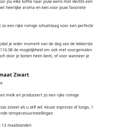
oor jou elke koffie naar jouw wens met slechts een
het heerlijke aroma en kies voor jouw favoriete
 zo een rijke romige schuimlaag voor een perfecte
odat je ieder moment van de dag van de lekkerste
2.110.SB de mogelijkheid om ook met voorgemalen
toch door je bonen heen bent, of voor wanneer je
maat Zwart
ie
en melk en produceert zo een rijke romige
sso zoveel als u zelf wil. Keuze espresso of lungo, 1
llende temperatuurinstellingen
t 13 maalstanden