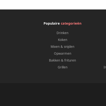
Model 5332149100 Accessoire
Vervan
Systee
Populaire
categorieën
Drinken
Koken
Mixen & snijden
Opwarmen
Bakken & frituren
Grillen
I