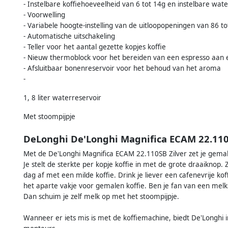
- Instelbare koffiehoeveelheid van 6 tot 14g en instelbare wa
- Voorwelling
- Variabele hoogte-instelling van de uitloopopeningen van 86 
- Automatische uitschakeling
- Teller voor het aantal gezette kopjes koffie
- Nieuw thermoblock voor het bereiden van een espresso aan 
- Afsluitbaar bonenreservoir voor het behoud van het aroma
-
1, 8 liter waterreservoir
Met stoompijpje
DeLonghi De'Longhi Magnifica ECAM 22.110
Met de De'Longhi Magnifica ECAM 22.110SB Zilver zet je gemakk
Je stelt de sterkte per kopje koffie in met de grote draaiknop. Z
dag af met een milde koffie. Drink je liever een cafenevrije kof
het aparte vakje voor gemalen koffie. Ben je fan van een melksp
Dan schuim je zelf melk op met het stoompijpje.
Wanneer er iets mis is met de koffiemachine, biedt De'Longhi 