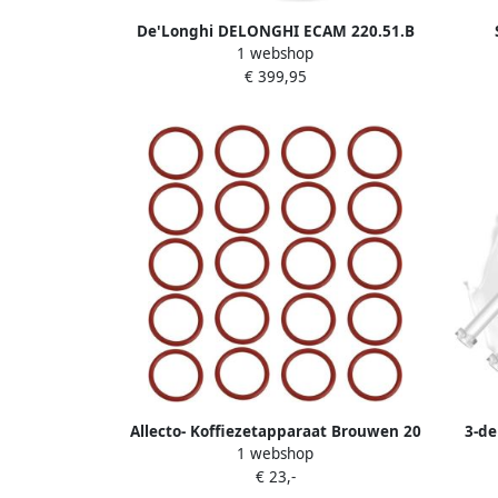
De'Longhi DELONGHI ECAM 220.51.B
1 webshop
Volautomatische espressomachine
koffie
€ 399,95
zwart
ECAM
Alter
Allecto- Koffiezetapparaat Brouwen 20
3-de
1 webshop
stuks O-Ring Groep DeLonghi ECAM
Vol
€ 23,-
Esam ETAM Compatibel met Zwart