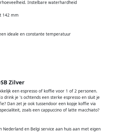
terhoeveelheid. Instelbare waterhardheid
tot 142 mm
een ideale en constante temperatuur
SB Zilver
elijk een espresso of koffie voor 1 of 2 personen.
o drink je 's ochtends een sterke espresso en sluit je
fie? Dan zet je ook tussendoor een kopje koffie via
ecialiteit, zoals een cappuccino of latte macchiato?
in Nederland en Belgi service aan huis aan met eigen