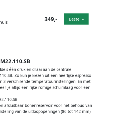
349,-
Bestel »
huis
AM22.110.SB
ddels één druk en draai aan de centrale
0.SB. Zo kun je kiezen uit een heerlijke espresso
 en 3 verschillende temperatuurinstellingen. En met
r je altijd een rijke romige schuimlaag voor een
22.110.SB
n afsluitbaar bonenreservoir voor het behoud van
nstelling van de uitloopopeningen (86 tot 142 mm)