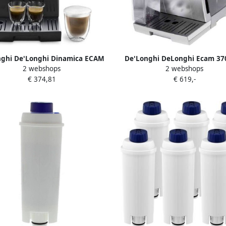
ghi De'Longhi Dinamica ECAM
De'Longhi DeLonghi Ecam 370
2 webshops
2 webshops
50.15.B | Volautomatische
Vrijstaand Combinatiekoffiem
€ 374,81
€ 619,-
essomachines | Keuken&Koken
Zilver 2 kopjes Volledig autom
Koffie&Ontbijt | 350.15.B