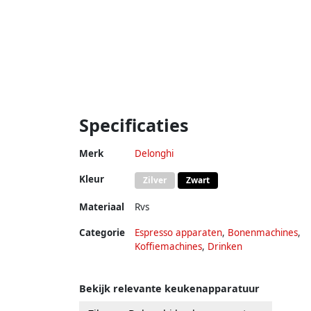
Specificaties
Merk
Delonghi
Kleur
Zilver
Zwart
Materiaal
Rvs
Categorie
Espresso apparaten
,
Bonenmachines
,
Koffiemachines
,
Drinken
Bekijk relevante keukenapparatuur