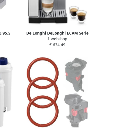
.95.S
De'Longhi DeLonghi ECAM Serie
1 webshop
achine
Volautomatische espressomachine 3 5”
€ 634,49
atisch
TFT-display LatteCrema-systeem