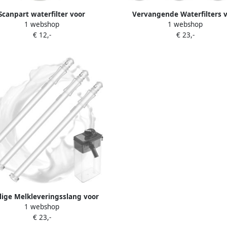
Scanpart waterfilter voor
Vervangende Waterfilters 
1 webshop
1 webshop
machine Geschikt voor DeLonghi
Koffiemachine Geschikt voor D
€ 12,-
€ 23,-
 ETAM EPAM BCO410 BCO420
ECAM ETAM EC BC Series 6 S
natief voor DeLonghi DLSC002 1
Verbetert Smaak en Kwalit
stuk
lige Melkleveringsslang voor
1 webshop
automatische Koffiemachines
€ 23,-
Hoogwaardige 15.8cm