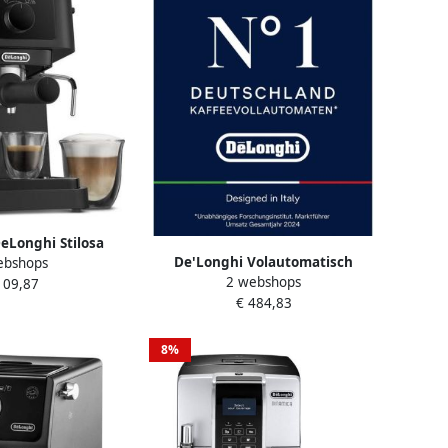
eLonghi Stilosa
De'Longhi Volautomatisch
ebshops
ffiezetapparaat
2 webshops
koffiezetapparaat Autentica
109,87
€ 484,83
Cappuccino ETAM29.660.SB
Supercompact slechts 19 5 cm
breed
8%