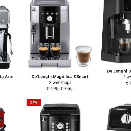
De Longhi D
ta Arte –
De'Longhi Magnifica S Smart
2 w
EC230.BK Ko
2 webshops
nenmaler
ECAM250.23.SB Volautomatische
€ 
€ 449,-
€ 346,-
so- en
espressomachine met 4 one-
lusief
touch recepten en
it- Metal
melkstoompijpje Zilver zwart
27%
MB