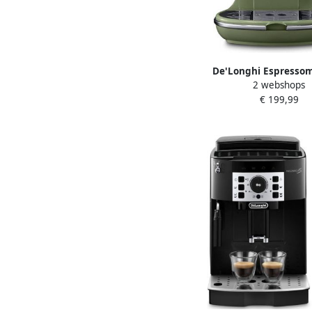
De'Longhi Espresso
2 webshops
Icona Vintage ECOV
€ 199,99
Siebdrager ook gesch
koffiepads