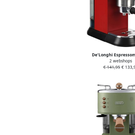
De'Longhi Espresso
2 webshops
Dedica Style EC 685.B S
€ 141,95
€ 133,
cm breed geschikt voo
pads 1L incl. melkop