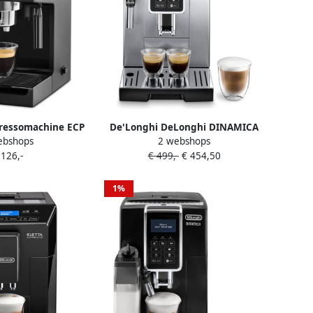
ressomachine ECP
De'Longhi DeLonghi DINAMICA
ebshops
2 webshops
0 watt 15 bar
ECAM 350.35.SB Vrijstaand
 126,-
€ 499,-
€ 454,50
Volledig automatisch
Espressomachine Zwart Zilver
1%