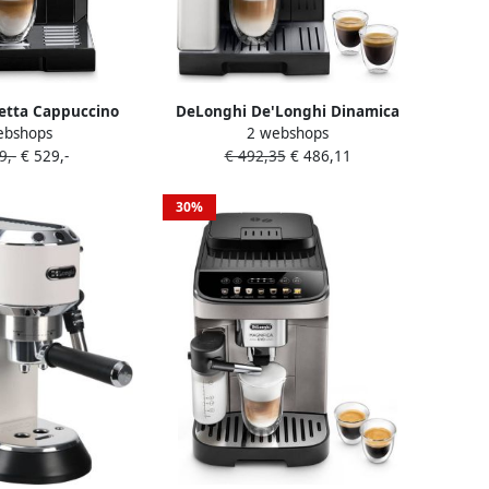
etta Cappuccino
DeLonghi De'Longhi Dinamica
ebshops
2 webshops
 Volautomatische
ECAM350.55.B Zwart |
9,-
€ 529,-
€ 492,35
€ 486,11
chine – Zwart
Espressomachines |
Keuken&Koken Koffie&Ontbijt |
ECAM 350.55.B
30%