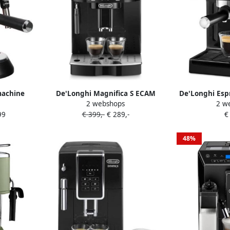
machine
De'Longhi Magnifica S ECAM
De'Longhi Esp
2 webshops
2 w
lechts 15
21.117.B Volautomatische
31.21 110
99
€ 399,-
€ 289,-
€
r E.S.E-
espressomachine Zwart
schuimer
48%