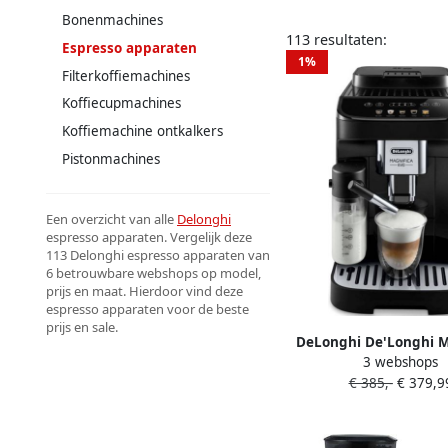
Bonenmachines
113 resultaten:
Espresso apparaten
1%
Filterkoffiemachines
Koffiecupmachines
Koffiemachine ontkalkers
Pistonmachines
Een overzicht van alle
Delonghi
espresso apparaten. Vergelijk deze
113 Delonghi espresso apparaten van
6 betrouwbare webshops op model,
prijs en maat. Hierdoor vind deze
espresso apparaten voor de beste
prijs en sale.
DeLonghi De'Longhi M
3 webshops
EVO ECAM290.61.
€ 385,-
€ 379,9
Espressomachine
Keuken&Koken Koffie&
800439902140