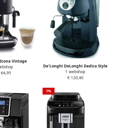
Icona Vintage
De'Longhi DeLonghi Dedica Style
ebshop
K Handmatige
1 webshop
EC 190.CD Vrijstaand
164,95
achine Zwart
€ 120,40
Espressomachine donker blauw 1
l
1%