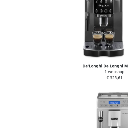
De'Longhi De Longhi Ma
1 webshop
Start ECAM220.2
€ 325,61
Volautomatisc
Espressomachine 