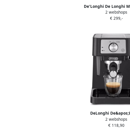
De'Longhi De Longhi Ma
2 webshops
volautomatisc
€ 299,-
espressomachine
handmatige melkopsch
uitneembare zetgroe
ECAM20.110.
DeLonghi De&apos;
2 webshops
EC260.BK Espresso a
€ 118,90
Zwart