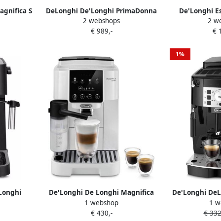
gnifica S
DeLonghi De'Longhi PrimaDonna
De'Longhi E
2 webshops
2 w
he
Elite Light ECAM 650.55.MS |
Dedica Style E
€ 989,-
€ 
 met
Espressomachines |
cm breed ges
uimer en
Keuken&Koken Koffie&Ontbijt |
pads 1L incl
p Zwart
132217026
1%
B
Longhi
De'Longhi De Longhi Magnifica
De'Longhi DeL
1 webshop
1 w
pparaat
Start ECAM220.61.W
ECAM 22.1
€ 430,-
€ 332
Volautomatische
Automatische