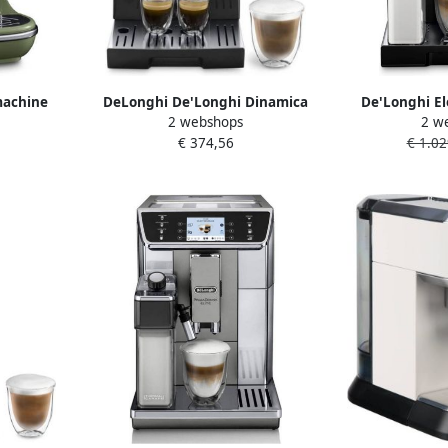
machine
DeLonghi De'Longhi Dinamica
De'Longhi El
2 webshops
2 w
 311.GR
ECAM 350.15.B | Volautomatische
ECAM 44.660.B
€ 374,56
€ 1.02
ikt voor
espressomachines |
Espressoma
Keuken&Koken Koffie&Ontbijt |
350.15.B