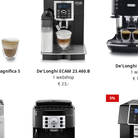
De'Longhi 
gnifica S
De'Longhi ECAM 23.460.B
1 w
ECOV311.B
1 webshop
2.GB
Volautomatische
€ 
Espressom
€ 23,-
he
espressomachine Zwart
Zwart
5%