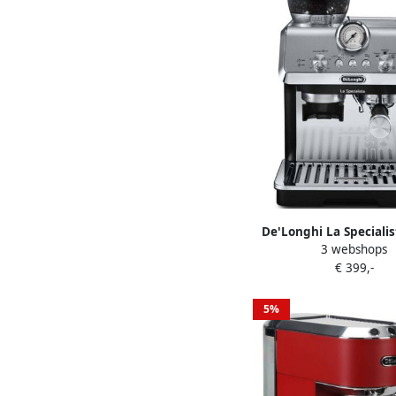
De'Longhi La Specialis
3 webshops
Pistonmachine met bo
€ 399,-
Handmatige espres
melkbereidingen Inc
professionele baristak
5%
Black EC9155.