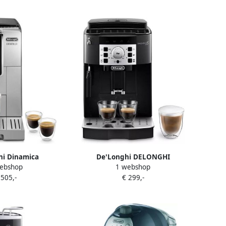
i Dinamica
De'Longhi DELONGHI
ebshop
1 webshop
SB Zilverzwart
ECAM22.140.B MAGNIFICA
 505,-
€ 299,-
utomaat
Automatische espressomachine
met molen Zwart