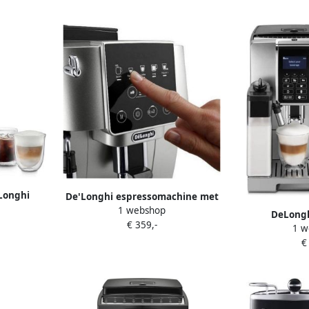
espressomachine Wit
Longhi
De'Longhi espressomachine met
lore Cold
1 webshop
15 bar zilver roestvrijstalen
DeLongh
ilver
€ 359,-
molen. delonghi ECAM220.31.SSB
1 w
ECAM350.50.
€
Vola