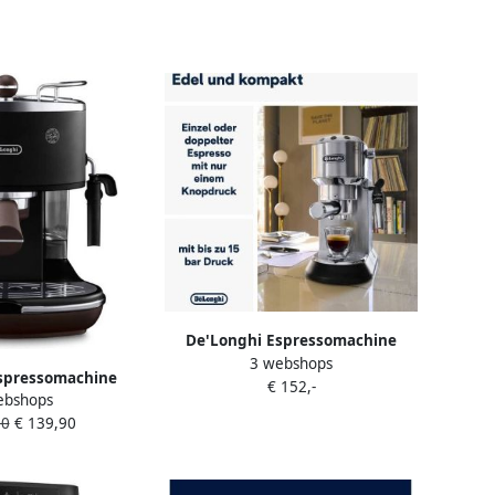
De'Longhi Espressomachine
3 webshops
Dedica Style EC 685.B Slechts 15
spressomachine
€ 152,-
cm breed geschikt voor E.S.E-
ebshops
ge ECOV 311.GR
pads 1L incl. melkopschuimer
90
€ 139,90
ok geschikt voor
fiepads