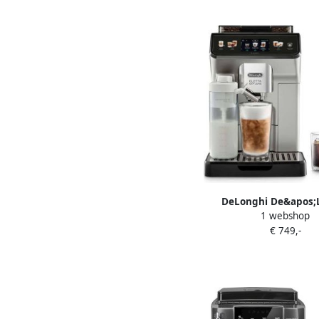
DeLonghi De&apos;
1 webshop
ECAM450.65S Eletta Exp
€ 749,-
Brew Volautomaat Z