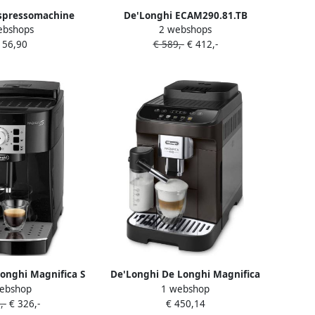
spressomachine
De'Longhi ECAM290.81.TB
ebshops
2 webshops
C 685.B Slechts 15
Magnifica EVO Volautomatische
156,90
€ 589,-
€ 412,-
chikt voor E.S.E-
espressomachine Titanium Black
. melkopschuimer
onghi Magnifica S
De'Longhi De Longhi Magnifica
ebshop
1 webshop
15B Volledig
ECAM293.61.BW Half automatisch
,-
€ 326,-
€ 450,14
 Espressomachine
Espressomachine 1 8 l