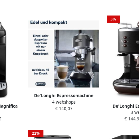
3%
De'Longhi Espressomachine
4 webshops
Dedica Style EC 685.B Slechts 15
agnifica
De'Longhi E
€ 140,07
cm breed geschikt voor E.S.E-
3 w
SB |
Icona Vinta
pads 1L incl. melkopschuimer
9
€ 144,
s |
Siebdrager o
Ontbijt |
kof
2
22%