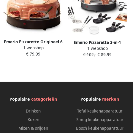
Emerio Pizzarette Origineel 6
Emerio Pizzarette 3-in-1
1 webshop
Persoons Pizza Oven
1 webshop
Origineel Zwitserse Raclette
€ 79,99
Handgemaakte Terracotta
€ 102,-
€ 89,99
en Grill 6 Persoons Pizza
Koepel 6 Geïsoleerde
Oven Handgemaakte
Bakspatels RVS Bakplaat
Terracotta Koepel 6
Gourmetstel met Cool touch
Geïsoleerde Bakspatels RVS
PO-115848.1 1500W
Bakplaat Gourmetstel met
Cool touch PO-113255.4
1500W
Populaire
categorieën
Populaire
merken
Drinken
Tefal keukenapparatuur
Koken
Smeg keukenapparatuur
Mixen & snijden
Bosch keukenapparatuur