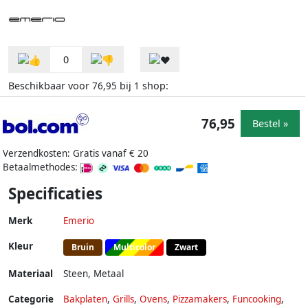
0
Beschikbaar voor
bij
shop:
76,95
1
76,95
Bestel »
Verzendkosten: Gratis vanaf € 20
Betaalmethodes:
Specificaties
Merk
Emerio
Kleur
Bruin
Multicolor
Zwart
Materiaal
Steen
,
Metaal
Categorie
Bakplaten
,
Grills
,
Ovens
,
Pizzamakers
,
Funcooking
,