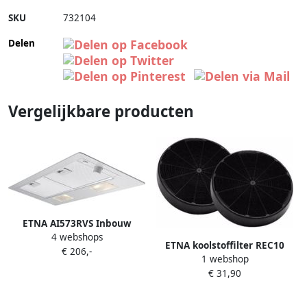
SKU
732104
Delen
Vergelijkbare producten
ETNA AI573RVS Inbouw
4 webshops
afzuigkap 73 cm Grijs 425 m³
ETNA koolstoffilter REC10
€ 206,-
h LED verlichting 3
1 webshop
(2x)
afzuigsnelheden
€ 31,90