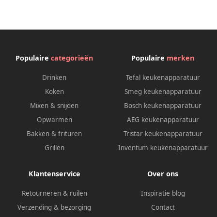
Populaire
categorieën
Populaire
merken
Drinken
Tefal keukenapparatuur
Koken
Smeg keukenapparatuur
Mixen & snijden
Bosch keukenapparatuur
Opwarmen
AEG keukenapparatuur
Bakken & frituren
Tristar keukenapparatuur
Grillen
Inventum keukenapparatuur
Klantenservice
Over ons
Retourneren & ruilen
Inspiratie blog
Verzending & bezorging
Contact