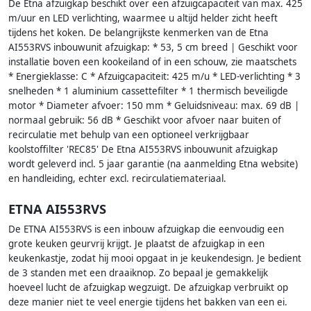
De Etna afzuigkap beschikt over een afzuigcapaciteit van max. 425
m/uur en LED verlichting, waarmee u altijd helder zicht heeft
tijdens het koken. De belangrijkste kenmerken van de Etna
AI553RVS inbouwunit afzuigkap: * 53, 5 cm breed | Geschikt voor
installatie boven een kookeiland of in een schouw, zie maatschets
* Energieklasse: C * Afzuigcapaciteit: 425 m/u * LED-verlichting * 3
snelheden * 1 aluminium cassettefilter * 1 thermisch beveiligde
motor * Diameter afvoer: 150 mm * Geluidsniveau: max. 69 dB |
normaal gebruik: 56 dB * Geschikt voor afvoer naar buiten of
recirculatie met behulp van een optioneel verkrijgbaar
koolstoffilter 'REC85' De Etna AI553RVS inbouwunit afzuigkap
wordt geleverd incl. 5 jaar garantie (na aanmelding Etna website)
en handleiding, echter excl. recirculatiemateriaal.
ETNA AI553RVS
De ETNA AI553RVS is een inbouw afzuigkap die eenvoudig een
grote keuken geurvrij krijgt. Je plaatst de afzuigkap in een
keukenkastje, zodat hij mooi opgaat in je keukendesign. Je bedient
de 3 standen met een draaiknop. Zo bepaal je gemakkelijk
hoeveel lucht de afzuigkap wegzuigt. De afzuigkap verbruikt op
deze manier niet te veel energie tijdens het bakken van een ei.