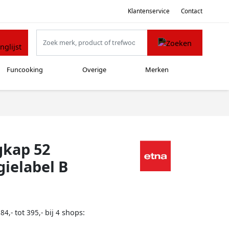
Klantenservice
Contact
Funcooking
Overige
Merken
gkap 52
ielabel B
tot
bij
shops:
84,-
395,-
4