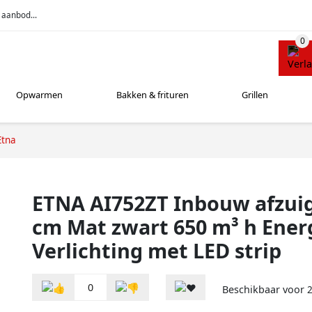
 aanbod...
Opwarmen
Bakken & frituren
Grillen
Etna
ETNA AI752ZT Inbouw afzui
cm Mat zwart 650 m³ h Energ
Verlichting met LED strip
0
Beschikbaar voor
2