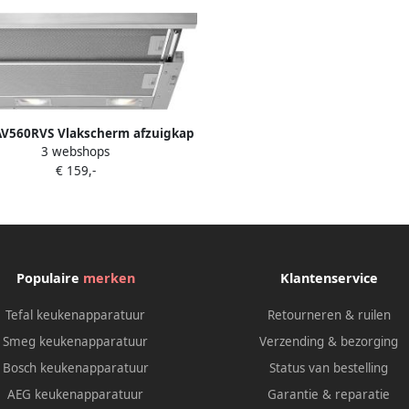
V560RVS Vlakscherm afzuigkap
3 webshops
60 cm
€ 159,-
Populaire
merken
Klantenservice
Tefal keukenapparatuur
Retourneren & ruilen
Smeg keukenapparatuur
Verzending & bezorging
Bosch keukenapparatuur
Status van bestelling
AEG keukenapparatuur
Garantie & reparatie