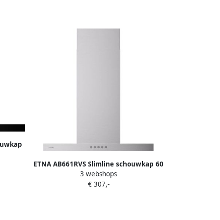
ouwkap
wart
ETNA AB661RVS Slimline schouwkap 60
ze motor
3 webshops
cm RVS
anden
€ 307,-
ten en
85 m³ h