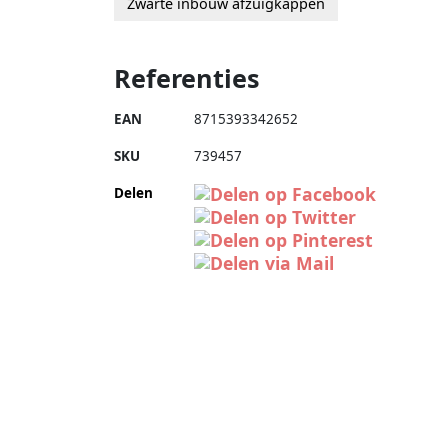
Zwarte inbouw afzuigkappen
Referenties
EAN
8715393342652
SKU
739457
Delen