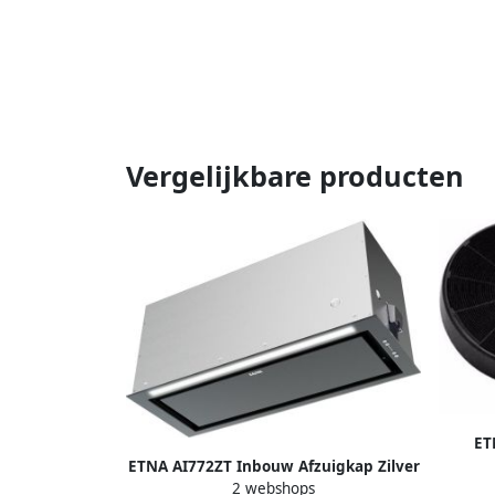
Vergelijkbare producten
ET
ETNA AI772ZT Inbouw Afzuigkap Zilver
2 webshops
72 cm Energielabel B 650 m³ h LED