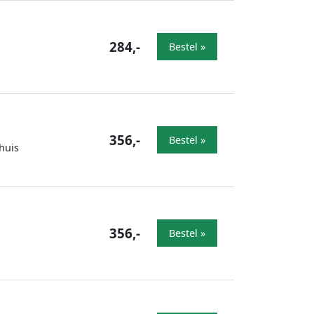
284,-
Bestel »
356,-
Bestel »
huis
356,-
Bestel »