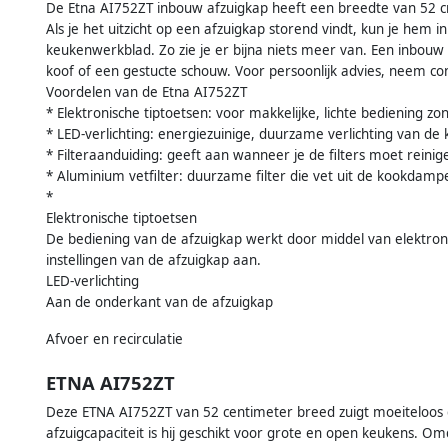
De Etna AI752ZT inbouw afzuigkap heeft een breedte van 52 c
Als je het uitzicht op een afzuigkap storend vindt, kun je hem 
keukenwerkblad. Zo zie je er bijna niets meer van. Een inbouw 
koof of een gestucte schouw. Voor persoonlijk advies, neem co
Voordelen van de Etna AI752ZT
* Elektronische tiptoetsen: voor makkelijke, lichte bediening z
* LED-verlichting: energiezuinige, duurzame verlichting van de
* Filteraanduiding: geeft aan wanneer je de filters moet reinig
* Aluminium vetfilter: duurzame filter die vet uit de kookdampe
*
Elektronische tiptoetsen
De bediening van de afzuigkap werkt door middel van elektronis
instellingen van de afzuigkap aan.
LED-verlichting
Aan de onderkant van de afzuigkap
Afvoer en recirculatie
ETNA AI752ZT
Deze ETNA AI752ZT van 52 centimeter breed zuigt moeiteloos de
afzuigcapaciteit is hij geschikt voor grote en open keukens. Om