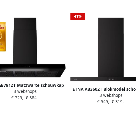
41%
AB791ZT Matzwarte schouwkap
ETNA AB360ZT Blokmodel sch
3 webshops
 glasdesign front 90 cm A++
3 webshops
standaardmaat 90 cm Matz
€ 729,-
€ 384,-
€ 549,-
€ 319,-
Energielabel A++ Koolborstello
Druktoetsen LED spots 3 st
Geschikt voor afvoer naar bui
recirculatie afzuigcapaciteit 6