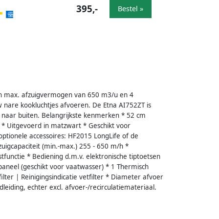
395,-
Bestel »
en max. afzuigvermogen van 650 m3/u en 4
uw nare kookluchtjes afvoeren. De Etna AI752ZT is
er naar buiten. Belangrijkste kenmerken * 52 cm
w * Uitgevoerd in matzwart * Geschikt voor
(optionele accessoires: HF2015 LongLife of de
igcapaciteit (min.-max.) 255 - 650 m/h *
stfunctie * Bediening d.m.v. elektronische tiptoetsen
paneel (geschikt voor vaatwasser) * 1 Thermisch
ilter | Reinigingsindicatie vetfilter * Diameter afvoer
eiding, echter excl. afvoer-/recirculatiemateriaal.