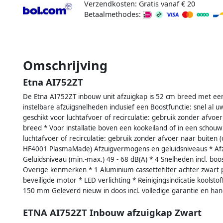
Verzendkosten: Gratis vanaf € 20
Betaalmethodes:
Omschrijving
Etna AI752ZT
De Etna AI752ZT inbouw unit afzuigkap is 52 cm breed met e
instelbare afzuigsnelheden inclusief een Boostfunctie: snel al 
geschikt voor luchtafvoer of recirculatie: gebruik zonder afvo
breed * Voor installatie boven een kookeiland of in een schou
luchtafvoer of recirculatie: gebruik zonder afvoer naar buiten 
HF4001 PlasmaMade) Afzuigvermogens en geluidsniveaus * Afzu
Geluidsniveau (min.-max.) 49 - 68 dB(A) * 4 Snelheden incl. boo
Overige kenmerken * 1 Aluminium cassettefilter achter zwart 
beveiligde motor * LED verlichting * Reinigingsindicatie koolstoff
150 mm Geleverd nieuw in doos incl. volledige garantie en handl
ETNA AI752ZT Inbouw afzuigkap Zwart