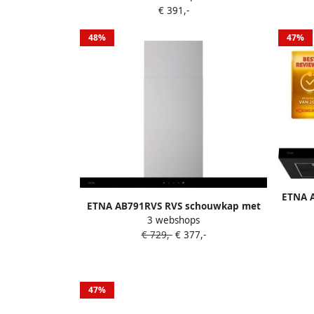
€ 391,-
strip Randafzuiging
48%
47%
ETNA 
ETNA AB791RVS RVS schouwkap met
met
3 webshops
glasdesign front 90 cm A++
€ 729,-
€ 377,-
47%