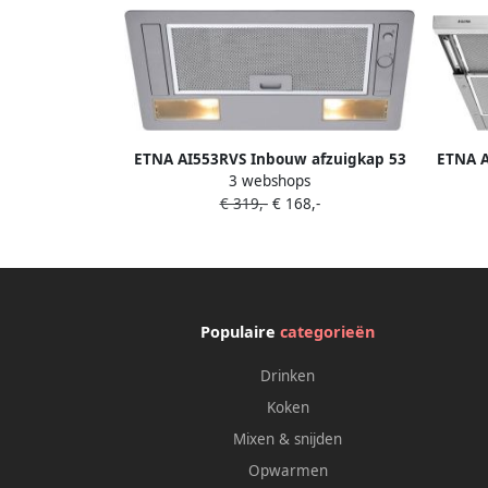
ETNA AI553RVS Inbouw afzuigkap 53
ETNA A
3 webshops
cm Grijs 425 m³ h LED verlichting
€ 319,-
€ 168,-
Populaire
categorieën
Drinken
Koken
Mixen & snijden
Opwarmen