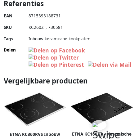
Referenties
EAN
8715393188731
SKU
KC260ZT
,
730581
Tags
Inbouw keramische kookplaten
Delen
Vergelijkbare producten
ETNA KC160ZT – Keramische
ETNA KC360RVS Inbouw