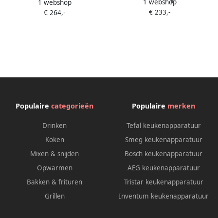
1 webshop
– Inbouw kookplaat
1 webshop
keramische kookplaat Zwart
€ 233,-
Draaiknoppen
€ 264,-
Populaire
categorieën
Populaire
merken
Drinken
Tefal keukenapparatuur
Koken
Smeg keukenapparatuur
Mixen & snijden
Bosch keukenapparatuur
Opwarmen
AEG keukenapparatuur
Bakken & frituren
Tristar keukenapparatuur
Grillen
Inventum keukenapparatuur