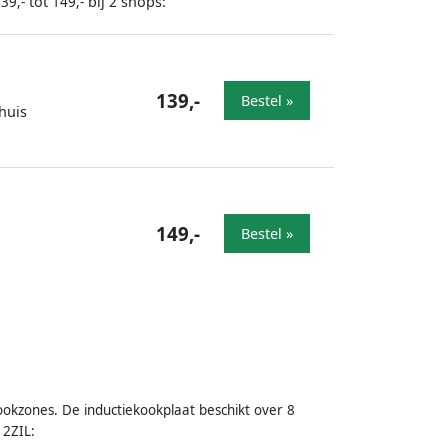
tot
bij
shops:
39,-
149,-
2
139,-
Bestel »
huis
149,-
Bestel »
ookzones. De inductiekookplaat beschikt over 8
12ZIL: