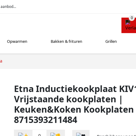
 aanbod...
Opwarmen
Bakken & frituren
Grillen
na
Etna Inductiekookplaat KIV
Vrijstaande kookplaten |
Keuken&Koken Kookplaten 
8715393211484
0