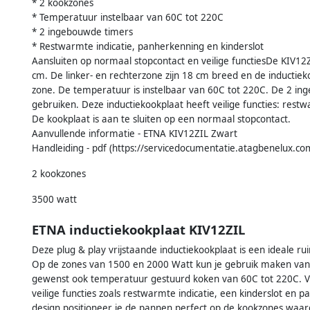
* 2 kookzones
* Temperatuur instelbaar van 60C tot 220C
* 2 ingebouwde timers
* Restwarmte indicatie, panherkenning en kinderslot
Aansluiten op normaal stopcontact en veilige functiesDe KIV12
cm. De linker- en rechterzone zijn 18 cm breed en de inductiek
zone. De temperatuur is instelbaar van 60C tot 220C. De 2 in
gebruiken. Deze inductiekookplaat heeft veilige functies: rest
De kookplaat is aan te sluiten op een normaal stopcontact.
Aanvullende informatie - ETNA KIV12ZIL Zwart
Handleiding - pdf (https://servicedocumentatie.atagbenelux.co
2 kookzones
3500 watt
ETNA inductiekookplaat KIV12ZIL
Deze plug & play vrijstaande inductiekookplaat is een ideale r
Op de zones van 1500 en 2000 Watt kun je gebruik maken van 8
gewenst ook temperatuur gestuurd koken van 60C tot 220C. Va
veilige functies zoals restwarmte indicatie, een kinderslot en 
design positioneer je de pannen perfect op de kookzones waa