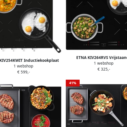
ETNA KIV264RVS Vrijstaan
KIV254KWIT Inductiekookplaat
1 webshop
inductiekookplaat Plug & Cook 
1 webshop
Vrijstaand
€ 325,-
€ 599,-
41%