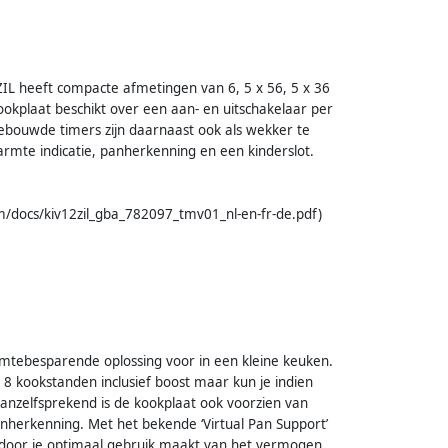
ZIL heeft compacte afmetingen van 6, 5 x 56, 5 x 36
ookplaat beschikt over een aan- en uitschakelaar per
gebouwde timers zijn daarnaast ook als wekker te
warmte indicatie, panherkenning en een kinderslot.
m/docs/kiv12zil_gba_782097_tmv01_nl-en-fr-de.pdf)
uimtebesparende oplossing voor in een kleine keuken.
 kookstanden inclusief boost maar kun je indien
nzelfsprekend is de kookplaat ook voorzien van
panherkenning. Met het bekende ‘Virtual Pan Support’
rdoor je optimaal gebruik maakt van het vermogen