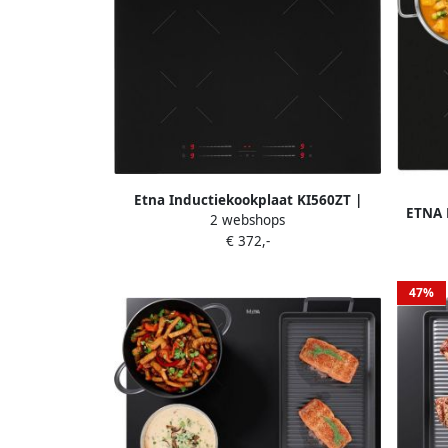
Etna Inductiekookplaat KI560ZT |
ETNA 
2 webshops
Inductiekookplaten | Keuken&Koken
€ 372,-
Kookplaten | 8715393211446
47%