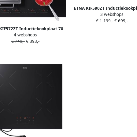
ETNA KIF590ZT Inductiekookpl
3 webshops
cm 5 zones 4 koppelbare z
€ 1.199,-
€ 699,-
KIF572ZT Inductiekookplaat 70
4 webshops
4 zones 4 koppelbare zones
€ 749,-
€ 393,-