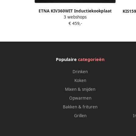
ETNA KIV360WIT Inductiekookplaat
KIS159
3 webshops
Vrijstaand 2-Fase Hoog vermogen
cm)
€ 459,-
60cm WIT
Centr
Populaire
categorieën
Drinken
Koken
Mixen & snijden
Opwarmen
Bakken & frituren
Grillen
I