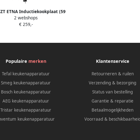
ZT ETNA Inductiekookplaat (59
2 webshops
 Plug & Cook 10 kookstanden
€ 259,-
ale slider Kinderslot 4 timers
Boostfunctie
Populaire
merken
Klantenservice
Tefal keukenapparatuur
Retourneren & ruilen
Smeg keukenapparatuur
Verzending & bezorging
Bosch keukenapparatuur
Status van bestelling
AEG keukenapparatuur
Garantie & reparatie
Tristar keukenapparatuur
Betaalmogelijkheden
nventum keukenapparatuur
Voorraad & beschikbaarhei