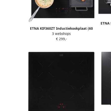
ETNA 
cm 
ETNA KIF360ZT Inductiekookplaat (60
3 webshops
cm) Koppelbare flexzones 4 kookzones
€ 299,-
Centrale slider Kinderslot