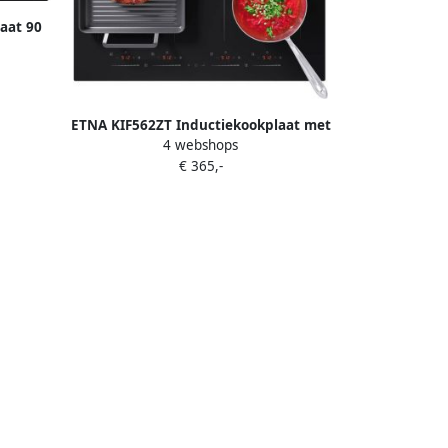
aat 90
ones
ETNA KIF562ZT Inductiekookplaat met
4 webshops
dubbele flexzones en sliderbediening
€ 365,-
4 Flexzones 2 Fase 59 cm 10
kookstanden kookduurbegrenzing
restwarmte indicatie kinderslot en
panherkenning