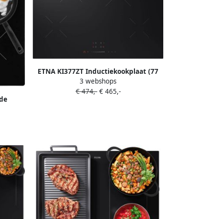
ETNA KI377ZT Inductiekookplaat (77
3 webshops
cm) 4 kookzones Sliderbediening
€ 474,-
€ 465,-
Keramisch glas Kinderslot
de
Panherkenning 4 Timers
(59 cm)