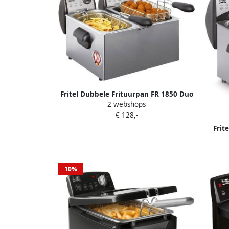
Fritel Dubbele Frituurpan FR 1850 Duo
2 webshops
Frietketel met Antistofdeksel Friteuse
€ 128,-
Koude Zone 2-8 Pers. Frituurketel
Dubbel 2x 2200W 2x 3L
Frit
Frituur
Antist
10%