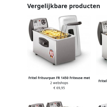
Vergelijkbare producten
Fritel Frituurpan FR 1450 Friteuse met
Frite
2 webshops
Antistofdeksel 2-4 Personen Koude
met Fi
€ 69,95
zone 2200W 3 liter 10 jaar Garantie
2-4 Pe