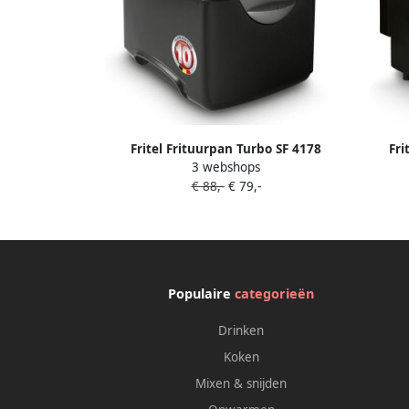
Fritel Frituurpan Turbo SF 4178
Fri
3 webshops
Frietketel met Filterdeksel Friteuse
Frietk
€ 88,-
€ 79,-
voor Olie + Vast Vet 2-4 pers.
vo
Frituurketel met Kijkvenster 2300W 3L
Fr
Populaire
categorieën
Drinken
Koken
Mixen & snijden