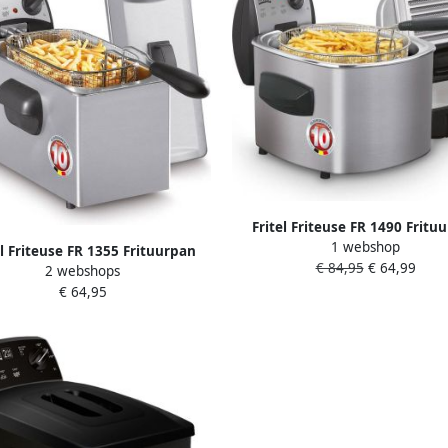
Fritel Friteuse FR 1490 Fritu
1 webshop
Frituurketel 4L 3000W Filterde
el Friteuse FR 1355 Frituurpan
€ 84,95
€ 64,99
Kijkvenster 3-5 Pers. Koude Zo
2 webshops
ketel 3L 2200W volledig uit inox
Olie Rond
€ 64,95
ofdeksel 2 tot 4 Pers. Enkel Olie