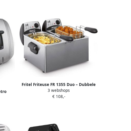
Fritel Friteuse FR 1355 Duo – Dubbele
3 webshops
Frituurtoestel Frituurpan Friteuse
etro
€ 108,-
dubbel Frituurpan dubbel Familiefeest
Koude
2 x 3 liter- 2x 2200W
urketel
tie