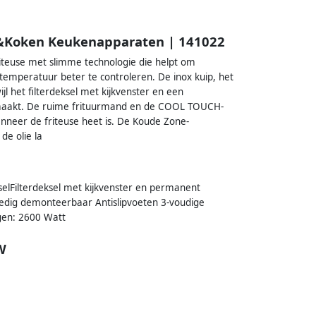
en&Koken Keukenapparaten | 141022
iteuse met slimme technologie die helpt om
etemperatuur beter te controleren. De inox kuip, het
l het filterdeksel met kijkvenster en een
 maakt. De ruime frituurmand en de COOL TOUCH-
nneer de friteuse heet is. De Koude Zone-
de olie la
kselFilterdeksel met kijkvenster en permanent
edig demonteerbaar Antislipvoeten 3-voudige
ogen: 2600 Watt
W