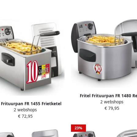
Fritel Frituurpan FR 1480 R
2 webshops
Friteuse met Antistofdeksel 
l Frituurpan FR 1455 Frietketel
€ 79,95
Zone 3-5 Personen Ronde Fritu
2 webshops
lterdeksel Friteuse Koude Zone
3000W 4 liter 10 jaar Garan
€ 72,95
rs. Frituurketel met Kijkvenster
2200W 3L
23%