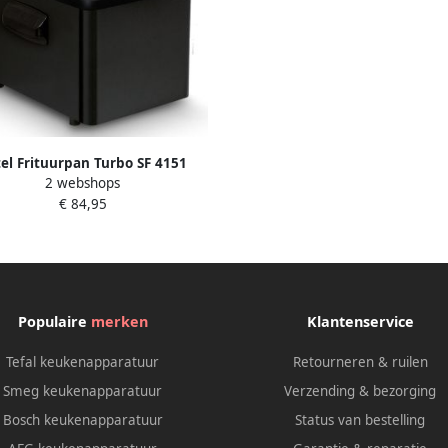
tel Frituurpan Turbo SF 4151
2 webshops
etel met Antistofdeksel Friteuse
€ 84,95
or Olie + Vast Vet 2-4 pers.
ituurketel 2400W 3L Zwart
Populaire
merken
Klantenservice
Tefal keukenapparatuur
Retourneren & ruilen
Smeg keukenapparatuur
Verzending & bezorging
Bosch keukenapparatuur
Status van bestelling