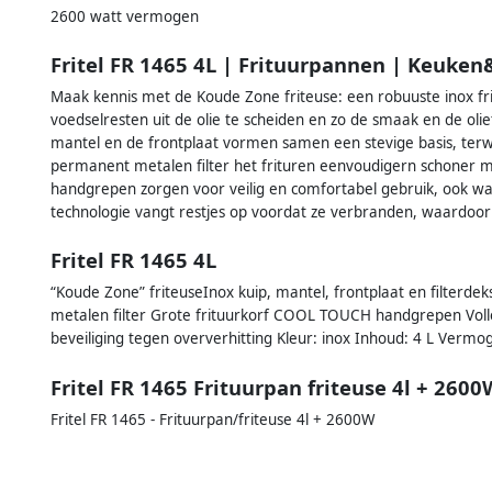
2600 watt vermogen
Fritel FR 1465 4L | Frituurpannen | Keuk
Maak kennis met de Koude Zone friteuse: een robuuste inox fr
voedselresten uit de olie te scheiden en zo de smaak en de oli
mantel en de frontplaat vormen samen een stevige basis, terwij
permanent metalen filter het frituren eenvoudigern schoner
handgrepen zorgen voor veilig en comfortabel gebruik, ook wa
technologie vangt restjes op voordat ze verbranden, waardoor 
Fritel FR 1465 4L
“Koude Zone” friteuseInox kuip, mantel, frontplaat en filterde
metalen filter Grote frituurkorf COOL TOUCH handgrepen Voll
beveiliging tegen oververhitting Kleur: inox Inhoud: 4 L Verm
Fritel FR 1465 Frituurpan friteuse 4l + 2600
Fritel FR 1465 - Frituurpan/friteuse 4l + 2600W