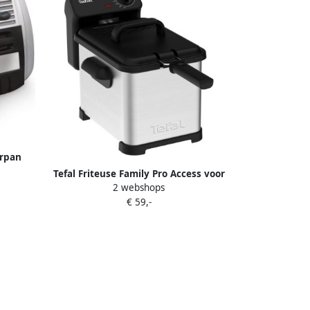
urpan
ksel +
Tefal Friteuse Family Pro Access voor
ne Enkel
2 webshops
het frituren van tot 1 kg frites
€ 59,-
gemakkelijke reiniging fr5030