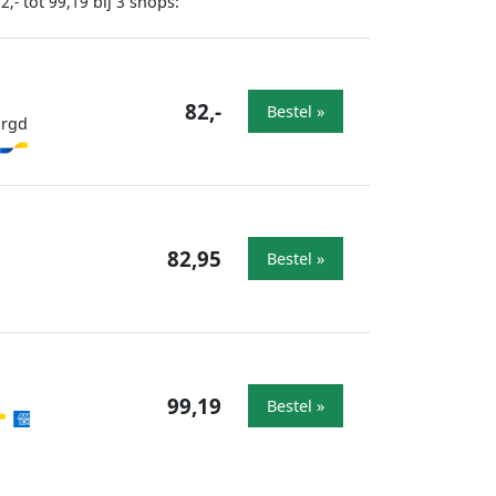
tot
bij
shops:
2,-
99,19
3
82,-
Bestel »
orgd
82,95
Bestel »
99,19
Bestel »