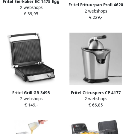
Fritel Eierkoker EC 1475 Egg
Fritel Frituurpan Profi 4620
2 webshops
cooker Elektrische ei-
2 webshops
Professionele Frietketel met
€ 39,95
kooktoestel 400W Zwart 1-6
€ 229,-
Antistofdeksel Friteuse voor
eieren
Olie + Vast Vet Koude Zone
Uniek Dubbel
Verwarmingselement
3300W 8L Incl. Kraan
Fritel Grill GR 3495
Fritel Citruspers CP 4177
2 webshops
2 webshops
Grilltastic XL Powergrill &
Elektrische Citroenpers
€ 149,-
€ 66,85
BBQ Elektrische Contactgrill
Sinaasappelpers 2
34x27 cm 2400W
Perskegels Antidrup 100W
Uitneembare Platen 180°
Openklapbaar Verticale
Opberging