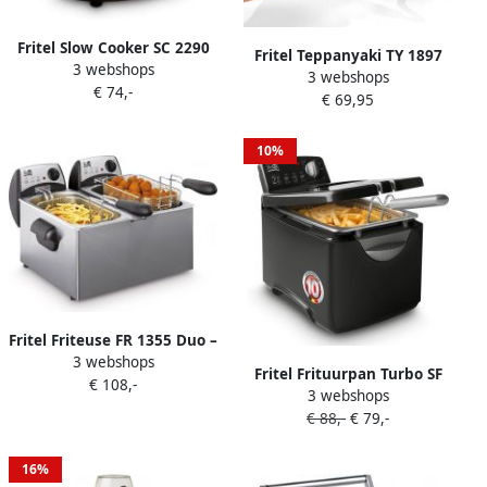
Fritel Slow Cooker SC 2290
Fritel Teppanyaki TY 1897
3 webshops
Elektrische Stoofpot Crock
3 webshops
Bakplaat XXL Tafelgrill
€ 74,-
Pot 5 5L 210W 4 tot 8 Pers.
€ 69,95
90x22 cm 1800W 5 Standen
Keramische pot 4
PFAS-vrij 4 tot 8 Pers.
Warmtestanden
Antiaanbak
10%
Fritel Friteuse FR 1355 Duo –
3 webshops
Dubbele Frituurtoestel
Fritel Frituurpan Turbo SF
€ 108,-
Frituurpan Friteuse dubbel
3 webshops
4178 Frietketel met
Frituurpan dubbel
€ 88,-
€ 79,-
Filterdeksel Friteuse voor
Familiefeest 2 x 3 liter- 2x
Olie + Vast Vet 2-4 pers.
2200W
Frituurketel met
16%