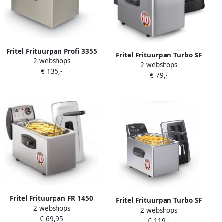
Fritel Frituurpan Profi 3355
Fritel Frituurpan Turbo SF
2 webshops
Professionele Frietketel met
2 webshops
4350 Frietketel met
€ 135,-
Antistofdeksel Friteuse voor
€ 79,-
Antistofdeksel Friteuse voor
Olie + Vast Vet Koude Zone
Olie + Vast Vet 3-5 pers.
Uniek Dubbel
Frituurketel 2800W 4L
Verwarmingselement
3200W 4L
Fritel Frituurpan FR 1450
Fritel Frituurpan Turbo SF
2 webshops
Friteuse met Antistofdeksel
2 webshops
4571 Frietketel met
€ 69,95
2-4 Personen Koude zone
€ 119,-
Filterdeksel Friteuse voor