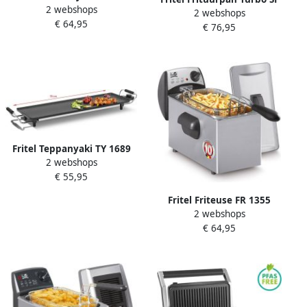
2 webshops
1377 Elektrische
2 webshops
4152 Frietketel met
€ 64,95
waterkoker Stoomkoker 6l +
€ 76,95
Antistofdeksel Friteuse voor
1100W 3
Olie + Vast Vet 2-4 pers.
Programmeerfuncties 2 jaar
Frituurketel 2200W 3L
Garantie PFAS-vrij
Oranje
Fritel Teppanyaki TY 1689
2 webshops
Bakplaat Platte grill
€ 55,95
kookplaat 3 à 6 personen
70cm Zwart Zilver PFAS-vrij
Fritel Friteuse FR 1355
2 webshops
Frituurpan Frituurketel 3L
€ 64,95
2200W volledig uit inox
Antistofdeksel 2 tot 4 Pers.
Enkel Olie