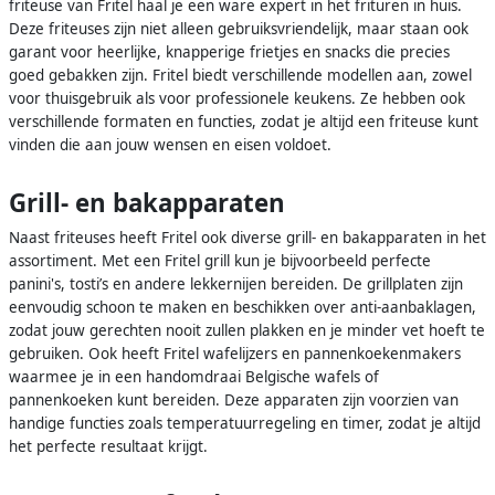
friteuse van Fritel haal je een ware expert in het frituren in huis.
Deze friteuses zijn niet alleen gebruiksvriendelijk, maar staan ook
garant voor heerlijke, knapperige frietjes en snacks die precies
goed gebakken zijn. Fritel biedt verschillende modellen aan, zowel
voor thuisgebruik als voor professionele keukens. Ze hebben ook
verschillende formaten en functies, zodat je altijd een friteuse kunt
vinden die aan jouw wensen en eisen voldoet.
Grill- en bakapparaten
Naast friteuses heeft Fritel ook diverse grill- en bakapparaten in het
assortiment. Met een Fritel grill kun je bijvoorbeeld perfecte
panini's, tosti’s en andere lekkernijen bereiden. De grillplaten zijn
eenvoudig schoon te maken en beschikken over anti-aanbaklagen,
zodat jouw gerechten nooit zullen plakken en je minder vet hoeft te
gebruiken. Ook heeft Fritel wafelijzers en pannenkoekenmakers
waarmee je in een handomdraai Belgische wafels of
pannenkoeken kunt bereiden. Deze apparaten zijn voorzien van
handige functies zoals temperatuurregeling en timer, zodat je altijd
het perfecte resultaat krijgt.