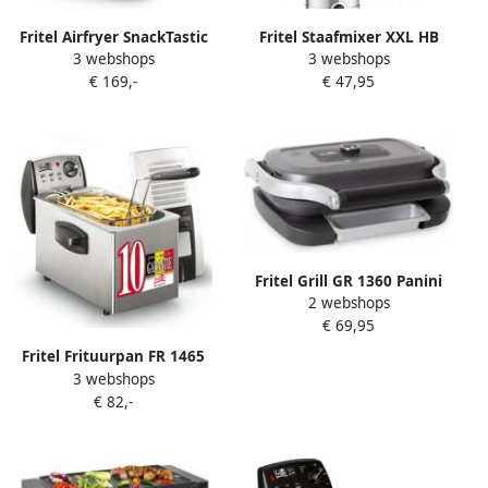
Fritel Airfryer SnackTastic
Fritel Staafmixer XXL HB
3 webshops
3 webshops
6902 XXL Heteluchtfriteuse
2870 Handblender
€ 169,-
€ 47,95
5 liter 2300W 8
Keukenmixer 25cm 800W 6
Programma's 2 tot 5
Messen 2 Snelheden
Personen -Digitaal
Touchscreen Openklapbare
handgreep
Fritel Grill GR 1360 Panini
2 webshops
Tosti Toestel Croque-
€ 69,95
monsieur machine 25x31
cm 1300W Vaste bakplaten
Fritel Frituurpan FR 1465
1 tot 2 Pers. Student
3 webshops
Friteuse met Filterdeksel
Starterpack
€ 82,-
Koude Zone 3-5 Personen
2600W 4 liter 10 jaar
Garantie