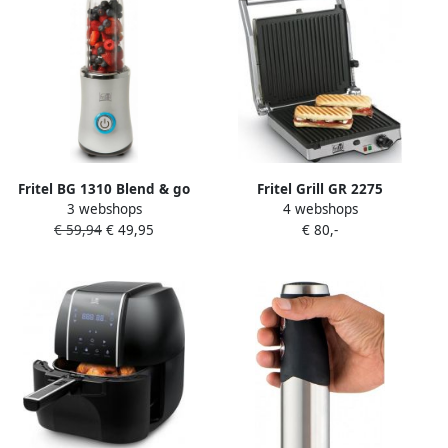
Kijkvenster 2300W 3L
Fritel BG 1310 Blend & go
Fritel Grill GR 2275
3 webshops
4 webshops
blender 380W
Paninigrill Tosti-ijzer & BBQ
€ 59,94
€ 49,95
€ 80,-
in 1 Elektrische Grill 29x26
cm 2000W Uitneembare
Platen 180° Openklapbaar