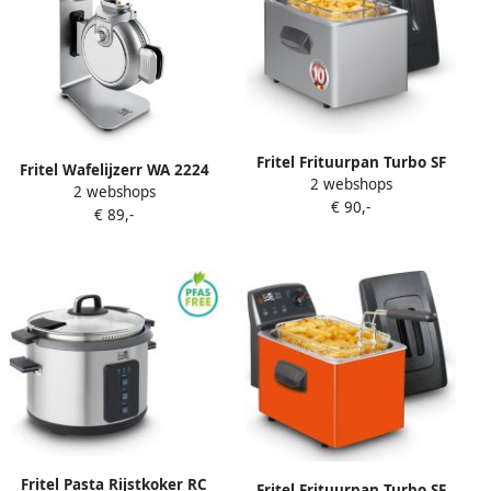
Fritel Frituurpan Turbo SF
Fritel Wafelijzerr WA 2224
2 webshops
4551 Friteuse met
2 webshops
Wafelmaker Top fill
€ 90,-
Antistofdeksel Olie + Vast
€ 89,-
Wafelmachine met Anti-
Vet 5 persoons Frituurketel
aanbaklaag 4 Dikke Ronde
3000W 5 liter 10 jaar
Fluffy Wafels Verticaal
Garantie
Wafelbakijzer met 5
Bruiningsniveau's Zilver
800W
Fritel Pasta Rijstkoker RC
Fritel Frituurpan Turbo SF