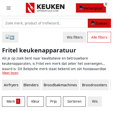
Wis filters
Alle filters
Fritel keukenapparatuur
Als je op zoek bent naar kwalitatieve en betrouwbare
keukenapparaten, is Fritel een merk dat zeker het overwegen
waard is. Dit Belgische merk staat bekend om zijn hoogwaardige
Meer lezen
producten die het leven in de keuken een stuk gemakkelijker en
leuker maken. Denk hierbij aan friteuses, wafelijzers, grillplaten en
Airfryers
Blenders
Broodbakmachines
Broodroosters
nog veel meer handige apparaten die je kunnen helpen bij het
bereiden van heerlijke maaltijden.
Merk
1
Kleur
Prijs
Sorteren
Wis