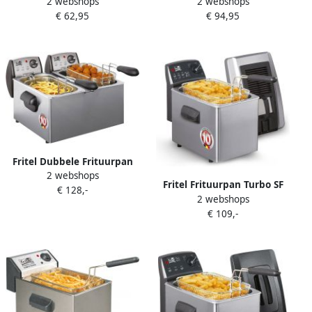
2 webshops
2 webshops
Maker – 2 liter ijsmachine
High Speed Mixer
€ 62,95
€ 94,95
ijsmaker met vrieskom
Smoothiemaker LED
vulopening voor nootjes
Verlichting Auto shut off Ice
chocolade rozijnen digitale
crush functie 1 8l 1800W
timer
Fritel Dubbele Frituurpan
2 webshops
FR 1850 Duo Frietketel met
Fritel Frituurpan Turbo SF
€ 128,-
Antistofdeksel Friteuse
2 webshops
4371 Frietketel met
Koude Zone 2-8 Pers.
€ 109,-
Filterdeksel Friteuse voor
Frituurketel Dubbel 2x
Olie + Vast Vet 3-5 pers.
2200W 2x 3L
Frituurketel met
Kijkvenster 3200W 4L