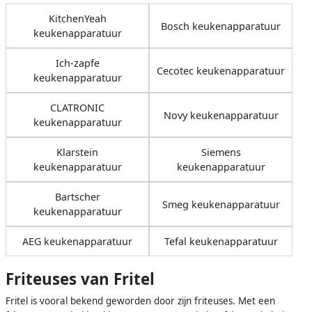
KitchenYeah
Bosch keukenapparatuur
keukenapparatuur
Ich-zapfe
Cecotec keukenapparatuur
keukenapparatuur
CLATRONIC
Novy keukenapparatuur
keukenapparatuur
Klarstein
Siemens
keukenapparatuur
keukenapparatuur
Bartscher
Smeg keukenapparatuur
keukenapparatuur
AEG keukenapparatuur
Tefal keukenapparatuur
Friteuses van Fritel
Fritel is vooral bekend geworden door zijn friteuses. Met een