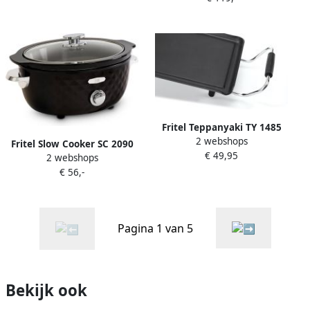
2200W 3 liter 10 jaar
Olie + Vast Vet 5 pers.
Garantie
Frituurketel met
Kijkvenster 3200W 5L
Fritel Teppanyaki TY 1485
2 webshops
Bakplaat Tafelgrill 40x22 cm
Fritel Slow Cooker SC 2090
€ 49,95
1800W 5 Standen 2 tot 4
2 webshops
Elektrische Simmerpot
Pers. Antiaanbak
€ 56,-
Crock Pot 3 3L 150W 1 tot 4
Pers. Keramische pot 4
Warmtestanden
Pagina 1 van 5
Bekijk ook