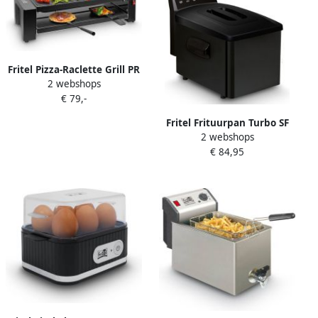
Fritel Pizza-Raclette Grill PR
2 webshops
3195 Tafelgrill Minigrill
€ 79,-
Raclette kookplaat 1200W
40x20cm 8 Pers. + 8
Fritel Frituurpan Turbo SF
Raclettepannetjes & Spatels
2 webshops
4151 Frietketel met
€ 84,95
Antistofdeksel Friteuse voor
Olie + Vast Vet 2-4 pers.
Frituurketel 2400W 3L
Zwart