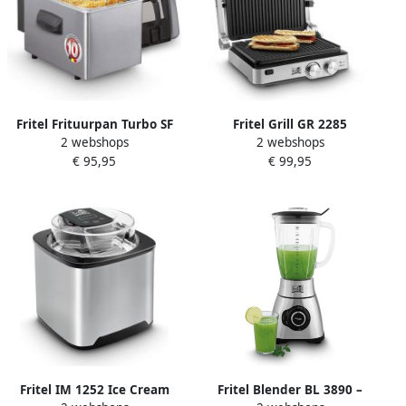
Fritel Frituurpan Turbo SF
Fritel Grill GR 2285
2 webshops
2 webshops
4170 Frietketel met
Paninigrill Tosti-ijzer & BBQ
€ 95,95
€ 99,95
Filterdeksel Friteuse voor
in 1 Elektrische Grill 29x23
Olie + Vast Vet 2-4 pers.
cm 2000W Uitneembare
Frituurketel met
Platen 180° Openklapbaar
Kijkvenster 2400W 3L
Fritel IM 1252 Ice Cream
Fritel Blender BL 3890 –