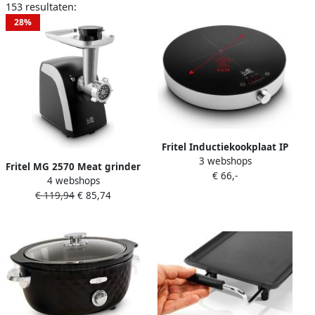
153 resultaten:
28%
Fritel Inductiekookplaat IP
3 webshops
1266 Draagbare Kookplaat
Fritel MG 2570 Meat grinder
€ 66,-
Kookoppervlak Inductie
4 webshops
vleesmolen 400W + 3
kooktoestel voor pannen
€ 119,94
€ 85,74
metalen maalroosters
van max. Ø 26cm + 2000W
Zwart Zilver