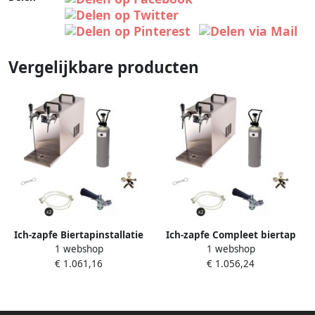
Vergelijkbare producten
Ich-zapfe Biertapinstallatie
Ich-zapfe Compleet biertap
1 webshop
1 webshop
STREAM 50 Compleetset 2-
Set STREAM 50 2-Lijnen
€ 1.061,16
€ 1.056,24
lijns droge koeler tot 55 l uur
Koeler tot 55 l h M D Fusten
voor A- en G-fusten