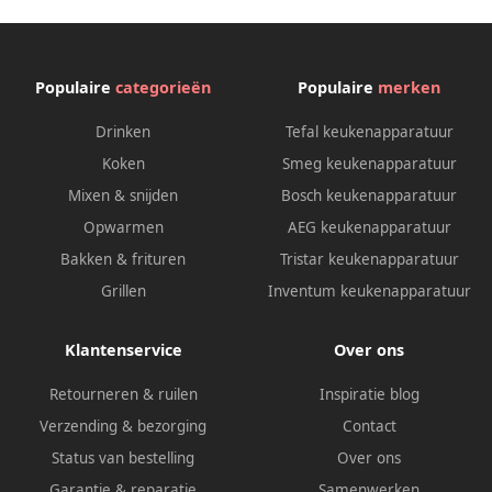
Populaire
categorieën
Populaire
merken
Drinken
Tefal keukenapparatuur
Koken
Smeg keukenapparatuur
Mixen & snijden
Bosch keukenapparatuur
Opwarmen
AEG keukenapparatuur
Bakken & frituren
Tristar keukenapparatuur
Grillen
Inventum keukenapparatuur
Klantenservice
Over ons
Retourneren & ruilen
Inspiratie blog
Verzending & bezorging
Contact
Status van bestelling
Over ons
Garantie & reparatie
Samenwerken