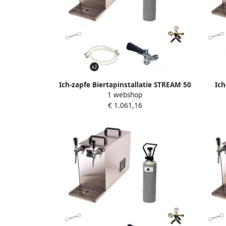
Ich-zapfe Biertapinstallatie STREAM 50
Ich
1 webshop
Compleetset 2-lijns droge koeler tot 55
STREAM
€ 1.061,16
l uur voor A- en G-fusten