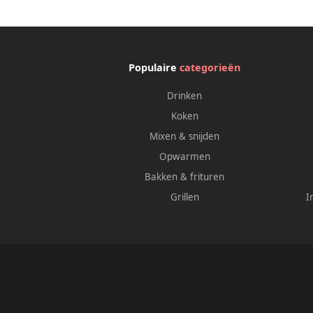
Populaire
categorieën
Drinken
Koken
Mixen & snijden
Opwarmen
Bakken & frituren
Grillen
I