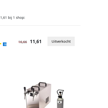
bij
shop:
11,61
1
11,61
Uitverkocht
16,66