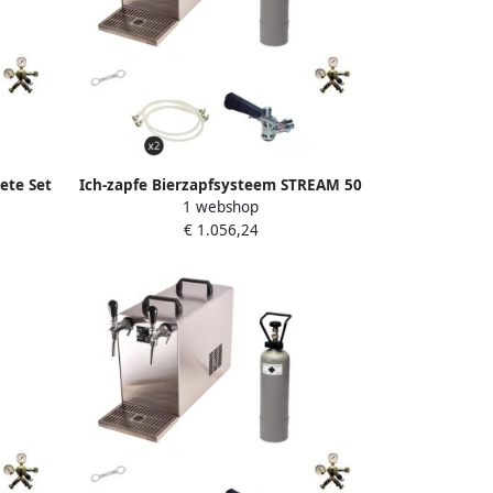
ete Set
Ich-zapfe Bierzapfsysteem STREAM 50
1 webshop
 tot 55
Compleetset 2-Lijns Koeler tot 55 l u
€ 1.056,24
voor D- en M-Vaten