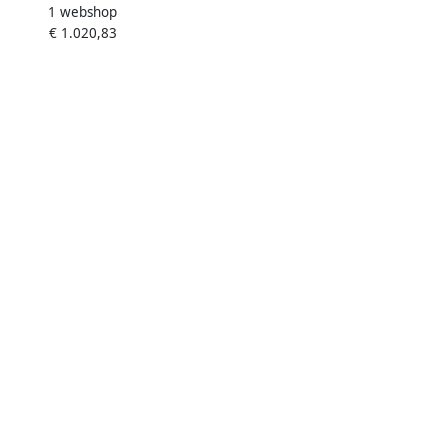
1 webshop
Compleetset 2-Lijnen
€ 1.020,83
troomkoeler 55 l u voor Type G
Vaten