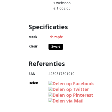
1 webshop
Compleetset 2-lijns droge koeler tot 55
€ 1.008,05
l uur met 5L adapter
Doors
Specificaties
Merk
Ich-zapfe
Kleur
Zwart
Referenties
EAN
4250517501910
Delen