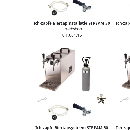
Ich-zapfe Bierzapinstallatie STREAM 50
Ich-zap
1 webshop
Compleetset 2-lijns koeler tot 55 l u
Comple
€ 1.061,16
voor M- en G-vaten
Ich-zapfe Biertapsysteem STREAM 50
Ich-zap