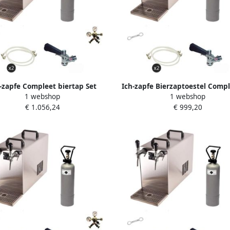
-zapfe Compleet biertap Set
Ich-zapfe Bierzaptoestel Compl
1 webshop
1 webshop
 50 2-Lijnen Koeler tot 55 l h M
STREAM 50 2-Lijnse Droogkoeler
€ 1.056,24
€ 999,20
D Fusten
l u in Roestvrij Staal