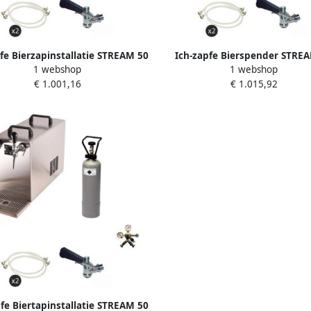
fe Bierzapinstallatie STREAM 50
Ich-zapfe Bierspender STRE
1 webshop
1 webshop
te Set 2-Lijn Doorstroomkoeler
Compleetset 2 Lijnen tot 5
€ 1.001,16
€ 1.015,92
Droge Koeler tot 55 l u
Edelstaal
fe Biertapinstallatie STREAM 50