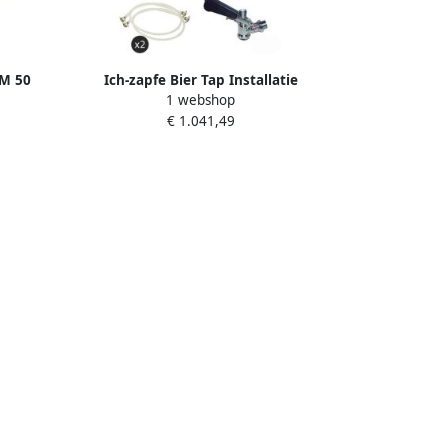
AM 50
Ich-zapfe Bier Tap Installatie
1 webshop
5L u
Compleetset STREAM 50 2-Lijn Droge
€ 1.041,49
Koeler 55 l u 5L Adapter Type D