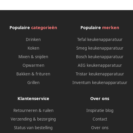
Populaire
categorieën
Populaire
merken
Drinken
Tefal keukenapparatuur
Koken
Smeg keukenapparatuur
Mixen & snijden
Bosch keukenapparatuur
Opwarmen
AEG keukenapparatuur
Bakken & frituren
Tristar keukenapparatuur
Grillen
Inventum keukenapparatuur
Klantenservice
Over ons
Retourneren & ruilen
Inspiratie blog
Verzending & bezorging
Contact
Status van bestelling
Over ons