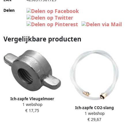
Delen
Vergelijkbare producten
Ich-zapfe Vleugelmoer
1 webshop
Vlindermoer 5 8 voor
Ich-zapfe CO2-slang
€ 17,75
bierslang of CO2-slang
1 webshop
compleet 1 5 m met 3 4 inch
€ 29,67
vleugelmoeren klemmen en
afdichtingen