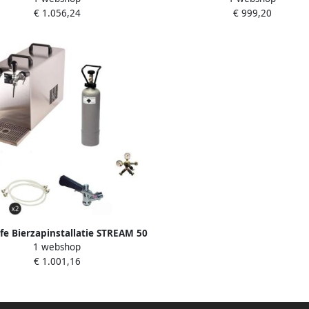
€ 1.056,24
€ 999,20
D Fusten
l u in Roestvrij Staal
fe Bierzapinstallatie STREAM 50
1 webshop
te Set 2-Lijn Doorstroomkoeler
€ 1.001,16
Droge Koeler tot 55 l u