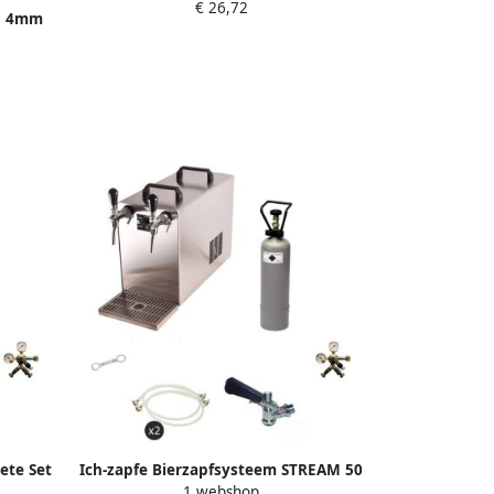
€ 26,72
en 4mm
ete Set
Ich-zapfe Bierzapfsysteem STREAM 50
1 webshop
 tot 55
Compleetset 2-Lijns Koeler tot 55 l u