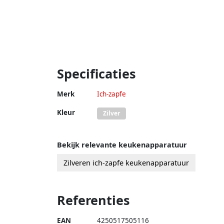
Specificaties
Merk
Ich-zapfe
Kleur
Zilver
Bekijk relevante keukenapparatuur
Zilveren ich-zapfe keukenapparatuur
Referenties
EAN
4250517505116