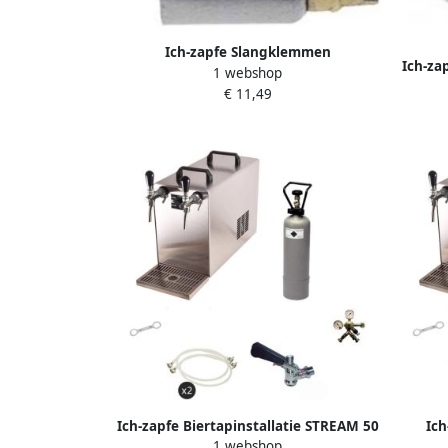
Ich-zapfe Slangklemmen
Ich-za
1 webshop
Wormdraadklem voor 7 mm slangen
€ 11,49
Ich-zapfe Biertapinstallatie STREAM 50
Ich
1 webshop
Compleetset 2-lijns droge koeler tot 55
STREAM