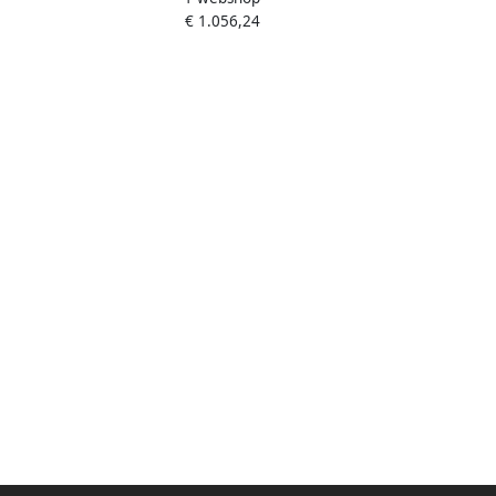
€ 1.056,24
voor D- en M-Vaten