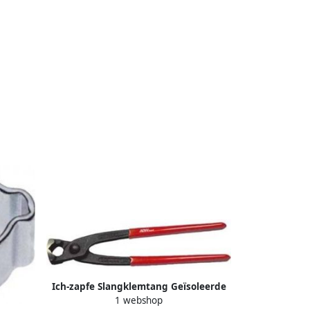
Ich-zapfe Slangklemtang Geïsoleerde
1 webshop
handgrepen & veilige sluiting