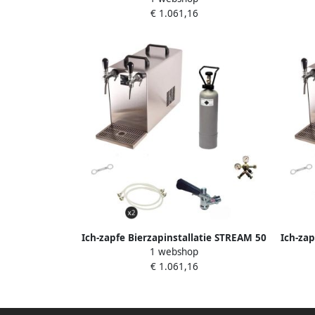
€ 1.061,16
l uur voor A- en G-fusten
Ich-zapfe Bierzapinstallatie STREAM 50
Ich-zap
1 webshop
Compleetset 2-lijns koeler tot 55 l u
Comple
€ 1.061,16
voor M- en G-vaten