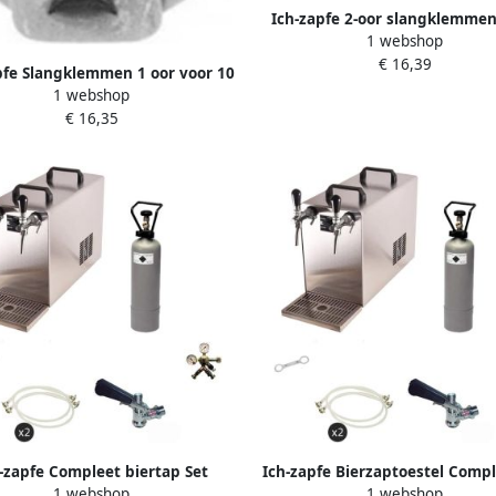
Ich-zapfe 2-oor slangklemm
1 webshop
RVS
€ 16,39
pfe Slangklemmen 1 oor voor 10
1 webshop
mm verzinkt
€ 16,35
-zapfe Compleet biertap Set
Ich-zapfe Bierzaptoestel Compl
1 webshop
1 webshop
 50 2-Lijnen Koeler tot 55 l h M
STREAM 50 2-Lijnse Droogkoeler