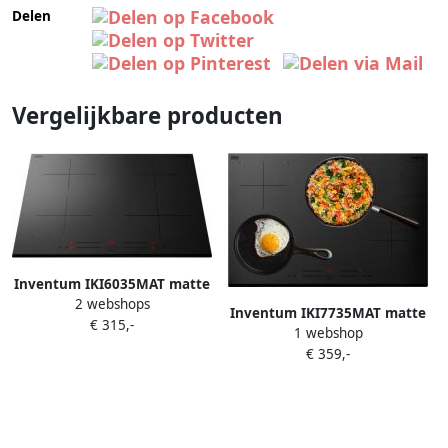
Delen
Vergelijkbare producten
Inventum IKI6035MAT matte
2 webshops
inbouw inductiekookplaat 60
Inventum IKI7735MAT matte
€ 315,-
cm 1- of 2-fase 4 kookzones
1 webshop
inbouw inductiekookplaat 77
Bridgefunctie Boost Timer
€ 359,-
cm 1- of 2-fase 4 kookzones
Kinderslot Facetrand
Bridgefunctie Boost Timer
voorzijde Elektrische
Kinderslot Facetrand
kookplaat 4 pits Mat Zwart
voorzijde Elektrische
kookplaat 4 pits Mat Zwart