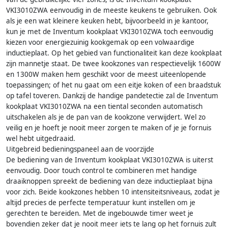
VKI3010ZWA eenvoudig in de meeste keukens te gebruiken. Ook
als je een wat kleinere keuken hebt, bijvoorbeeld in je kantoor,
kun je met de Inventum kookplaat VKI3010ZWA toch eenvoudig
kiezen voor energiezuinig kookgemak op een volwaardige
inductieplaat. Op het gebied van functionaliteit kan deze kookplaat
zijn mannetje staat. De twee kookzones van respectievelijk 1600W
en 1300W maken hem geschikt voor de meest uiteenlopende
toepassingen; of het nu gaat om een eitje koken of een braadstuk
op tafel toveren. Dankzij de handige pandetectie zal de Inventum
kookplaat VKI3010ZWA na een tiental seconden automatisch
uitschakelen als je de pan van de kookzone verwijdert. Wel zo
veilig en je hoeft je nooit meer zorgen te maken of je je fornuis
wel hebt uitgedraaid.
Uitgebreid bedieningspaneel aan de voorzijde
De bediening van de Inventum kookplaat VKI3010ZWA is uiterst
eenvoudig. Door touch control te combineren met handige
draaiknoppen spreekt de bediening van deze inductieplaat bijna
voor zich. Beide kookzones hebben 10 intensiteitsniveaus, zodat je
altijd precies de perfecte temperatuur kunt instellen om je
gerechten te bereiden. Met de ingebouwde timer weet je
bovendien zeker dat je nooit meer iets te lang op het fornuis zult