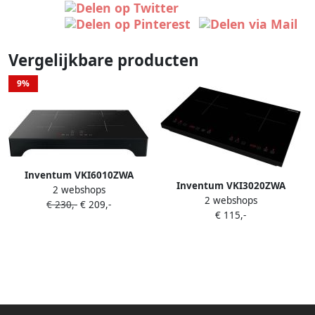
Vergelijkbare producten
9%
Inventum VKI6010ZWA
Inventum VKI3020ZWA
2 webshops
inductie kookplaat 4
2 webshops
inductie kookplaat 56 5 cm 2
€ 230,-
€ 209,-
kookzones 59 cm 1-fase plug
€ 115,-
kookzones 1-fase plug en
en play Boost Timer
play Timer Kinderslot 8
Kinderslot Tot 2600 W
standen 3500 W Vrijstaand
Vrijstaand Zwart
Zwart