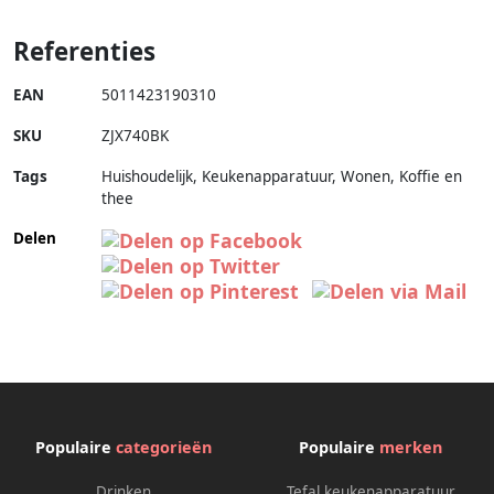
Referenties
EAN
5011423190310
SKU
ZJX740BK
Tags
Huishoudelijk, Keukenapparatuur, Wonen, Koffie en
thee
Delen
Populaire
categorieën
Populaire
merken
Drinken
Tefal keukenapparatuur