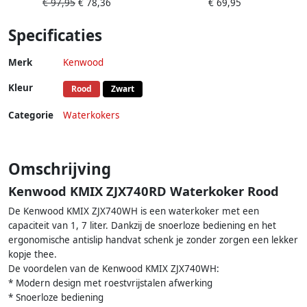
€ 97,95
€ 78,36
€ 69,95
wit
Rood
Specificaties
Merk
Kenwood
Kleur
Rood
Zwart
Categorie
Waterkokers
Omschrijving
Kenwood KMIX ZJX740RD Waterkoker Rood
De Kenwood KMIX ZJX740WH is een waterkoker met een
capaciteit van 1, 7 liter. Dankzij de snoerloze bediening en het
ergonomische antislip handvat schenk je zonder zorgen een lekker
kopje thee.
De voordelen van de Kenwood KMIX ZJX740WH:
* Modern design met roestvrijstalen afwerking
* Snoerloze bediening