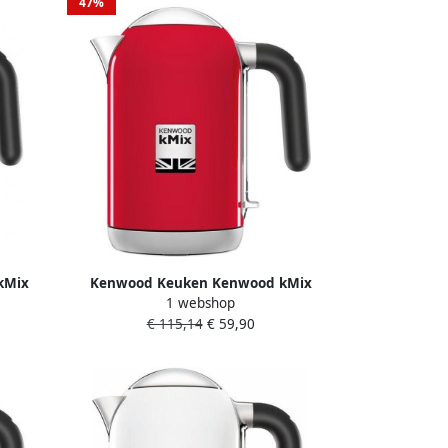
47%
kMix
Kenwood Keuken Kenwood kMix
1 webshop
it
ZJX740RD- waterkoker -rood
€ 115,14
€ 59,90