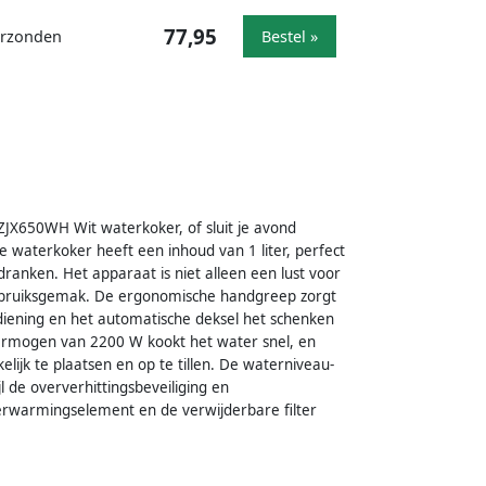
77,95
verzonden
Bestel »
JX650WH Wit waterkoker, of sluit je avond
 waterkoker heeft een inhoud van 1 liter, perfect
nken. Het apparaat is niet alleen een lust voor
ebruiksgemak. De ergonomische handgreep zorgt
ediening en het automatische deksel het schenken
ermogen van 2200 W kookt het water snel, en
ijk te plaatsen en op te tillen. De waterniveau-
jl de oververhittingsbeveiliging en
verwarmingselement en de verwijderbare filter