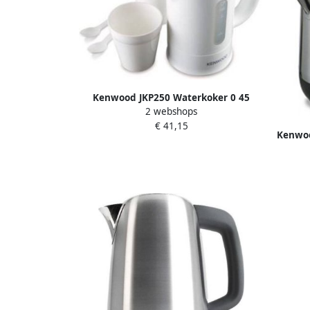
Kenwood JKP250 Waterkoker 0 45
2 webshops
L.=Jk060 (R) | Waterkokers |
€ 41,15
Keuken&Koken Keukenapparaten |
Kenwoo
JKP250
5 L St