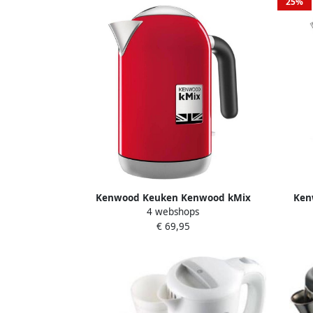
25%
Kenwood Keuken Kenwood kMix
Ken
4 webshops
ZJX650RD- Waterkoker Rood
Z
€ 69,95