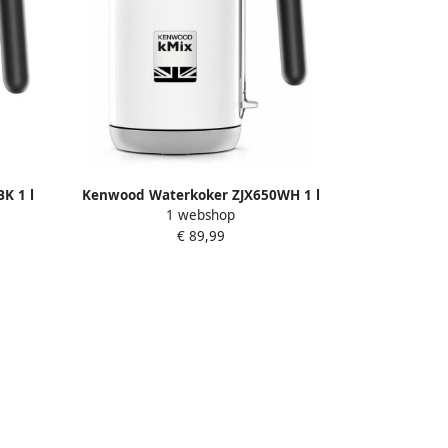
K 1 l
Kenwood Waterkoker ZJX650WH 1 l
1 webshop
€ 89,99