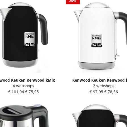
20%
wood Keuken Kenwood kMix
Kenwood Keuken Kenwood 
4 webshops
2 webshops
JX650BK- Waterkoker Zwart
ZJX740WH- waterkoker -w
€ 101,94
€ 75,95
€ 97,95
€ 78,36