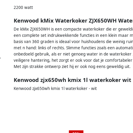
2200 watt
Kenwood kMix Waterkoker ZJX650WH Wate
De kMix ZJX650WH is een compacte waterkoker die er geweldig
een complete set indrukwekkende functies in een klein maar 
basis van 360 graden is ideaal voor huishoudens die weinig r
met n hand: links of rechts. Slimme functies zoals een automat
onbedoeld gebruik, als er niet genoeg water in de waterkoker zi
,
veiligere hantering, het zorgt er ook voor dat je comfortabel
Met zijn strakke ontwerp ziet hij er ook nog eens geweldig uit.
Kenwood zjx650wh kmix 1l waterkoker wit
Kenwood zjx650wh kmix 1l waterkoker - wit