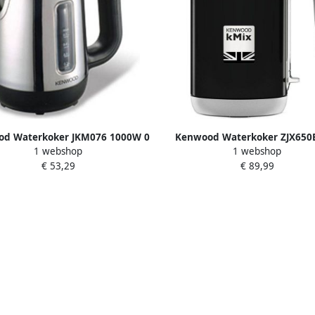
d Waterkoker JKM076 1000W 0
Kenwood Waterkoker ZJX650B
1 webshop
1 webshop
aal Roestvrij staal 500 ml 800 W
€ 53,29
€ 89,99