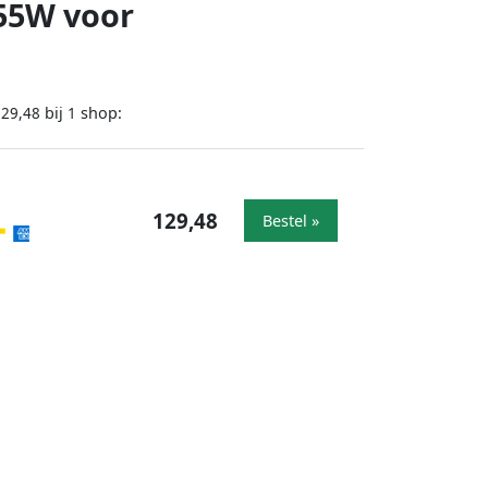
55W voor
bij
shop:
129,48
1
129,48
Bestel »