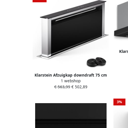
Keuken Dampkap
Klar
te
touchb
ener
Klarstein Afzuigkap downdraft 75 cm
ledver
1 webshop
intrekbare afzuigkap afvoer circulatie
glanz
€ 563,99
€ 502,89
voor de keuken rustige circulatiekap
zonder buis luchtstroom van 576 m³ h
ledverlichting & touch bediening 650
3%
m³ u voor Keuken Inbouw Afzuiging
Vetfilter RVS