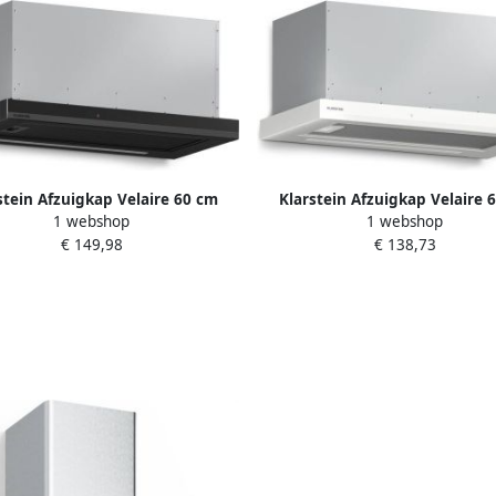
stein Afzuigkap Velaire 60 cm
Klarstein Afzuigkap Velaire 
1 webshop
1 webshop
lescopische afzuigkap met
telescopische afzuigkap 
€ 149,98
€ 138,73
ediening 896 m³ u luchtstroom
touchbediening 896 m³ u luch
gieklasse A++ stille DC-motor
energieklasse A++ stille DC-mo
lichting koolstoffilters mat en
verlichting koolstoffilters m
end design zwart voor Keuken
glanzend design wit voor K
Afzuiging Dampkap
Afzuiging Dampkap