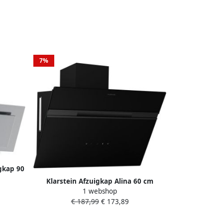
7%
gkap 90
energie
Klarstein Afzuigkap Alina 60 cm
stil
1 webshop
Wandafzuigkap 600 m³ u Luchtstroom
g
€ 187,99
€ 173,89
Energieklasse A LED-Verlichting in 9
lter
Kleuren Touchbediening
staal