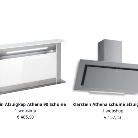
ein Afzuigkap Athena 90 Schuine
Klarstein Athena schuine afzui
1 webshop
Recirculatie 300 M³ H Roestvrij
1 webshop
cm 404 m³ u luchtstroom A+++ 
€ 485,99
576 m³ u Inbouw Touch Vetfilter
€ 157,23
ledverlichting 3 snelheden 
glas LED Dampkap Wasemkap
recirculatie en afzuigin
Kookplaatafzuiging
vaatwasmachinebestendig fi
moderne afzuigkap roestvrij 