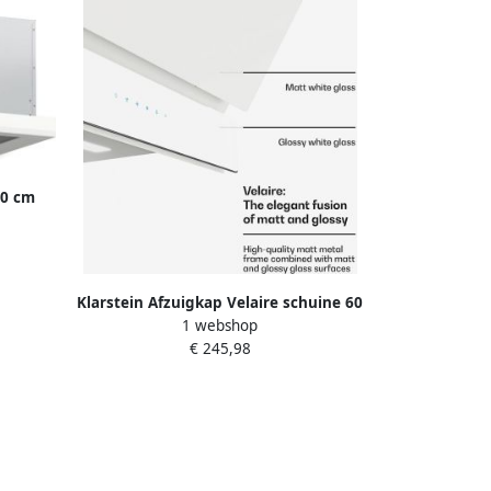
Recirculatiebedrijf Zwart 230W 52 dB
voor Keuken RVS Wit Rood Dampkap
Wasemkap
60 cm
met
tstroom
tor LED-
at en
Klarstein Afzuigkap Velaire schuine 60
euken
1 webshop
cm 820 m³ u boost A++ energieklasse
€ 245,98
touchbediening ledverlichting stil
vaatwasmachinebestendig filter
afzuigkap met afvoer of recirculatie
wit voor Keuken Afzuiging Dampkap