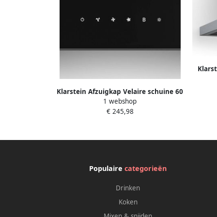
Klars
Roes
Klarstein Afzuigkap Velaire schuine 60
touc
1 webshop
cm 820 m³ u boost A++ energieklasse
3+b
€ 245,98
touchbediening ledverlichting stil
recircu
vaatwasmachinebestendig filter
afzuigkap met afvoer of recirculatie
zwart voor Keuken Afzuiging Dampkap
Populaire
categorieën
Drinken
Koken
Mixen & snijden