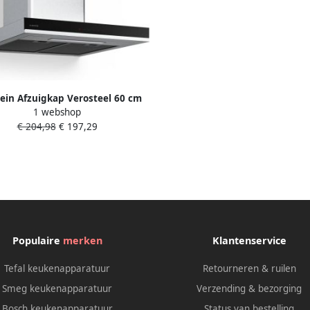
tein Afzuigkap Verosteel 60 cm
1 webshop
tvrij staal & glas 881 6 m³ u
€ 204,98
€ 197,29
luchtstroom A++ energie
hbediening ledverlichting stil
ooststanden filters afvoer &
latie voor Keuken Afzuiging RVS
Zwart Dampkap
Populaire
merken
Klantenservice
Tefal keukenapparatuur
Retourneren & ruilen
Smeg keukenapparatuur
Verzending & bezorging
Bosch keukenapparatuur
Status van bestelling