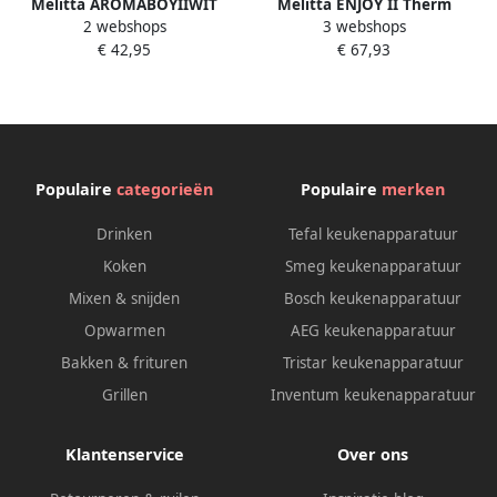
Melitta AROMABOYIIWIT
Melitta ENJOY II Therm
2 webshops
3 webshops
Koffiefilter apparaat Wit
Koffiemachine |
€ 42,95
€ 67,93
Filterkoffiezetapparaten |
Keuken&Koken
Koffie&Ontbijt | 1017-06
Populaire
categorieën
Populaire
merken
Drinken
Tefal keukenapparatuur
Koken
Smeg keukenapparatuur
Mixen & snijden
Bosch keukenapparatuur
Opwarmen
AEG keukenapparatuur
Bakken & frituren
Tristar keukenapparatuur
Grillen
Inventum keukenapparatuur
Klantenservice
Over ons