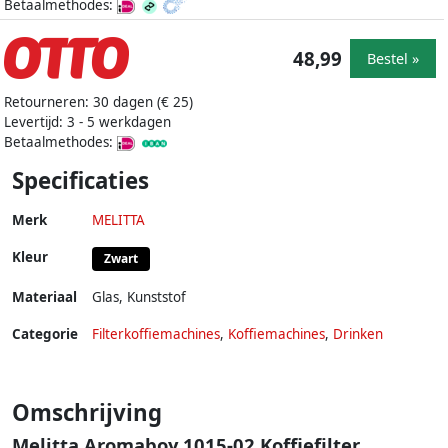
Betaalmethodes:
48,99
Bestel »
Retourneren: 30 dagen (€ 25)
Levertijd: 3 - 5 werkdagen
Betaalmethodes:
Specificaties
Merk
MELITTA
Kleur
Zwart
Materiaal
Glas
,
Kunststof
Categorie
Filterkoffiemachines
,
Koffiemachines
,
Drinken
Omschrijving
Melitta Aromaboy 1015-02 Koffiefilter