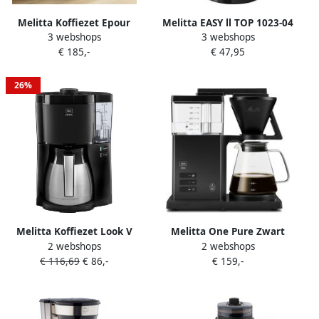
Melitta Koffiezet Epour
Melitta EASY ll TOP 1023-04
3 webshops
3 webshops
Zwart 1024-11 |
Koffiefilter apparaat Zwart
€ 185,-
€ 47,95
Filterkoffiezetapparaten |
Keuken&Koken
Koffie&Ontbijt |
26%
4006508224265
Melitta Koffiezet Look V
Melitta One Pure Zwart
2 webshops
2 webshops
Therm Basic Zwart |
1031-02 |
€ 116,69
€ 86,-
€ 159,-
Filterkoffiezetapparaten |
Filterkoffiezetapparaten |
4006508228171
4006508227488