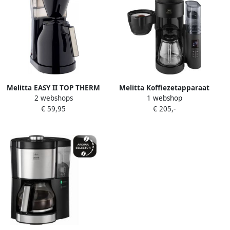
Melitta EASY II TOP THERM
Melitta Koffiezetapparaat
2 webshops
1 webshop
1023-08 Koffiefilter
met maalwerk AromaFresh
€ 59,95
€ 205,-
apparaat Zwart
X 1030-06 1 25 l 11
instellingen van de
maalgrofheid koffiebonen -
poeder timer
warmhoudplaat