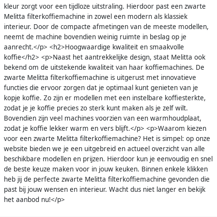
kleur zorgt voor een tijdloze uitstraling. Hierdoor past een zwarte
Melitta filterkoffiemachine in zowel een modern als klassiek
interieur. Door de compacte afmetingen van de meeste modellen,
neemt de machine bovendien weinig ruimte in beslag op je
aanrecht.</p> <h2>Hoogwaardige kwaliteit en smaakvolle
koffie</h2> <p>Naast het aantrekkelijke design, staat Melitta ook
bekend om de uitstekende kwaliteit van haar koffiemachines. De
zwarte Melitta filterkoffiemachine is uitgerust met innovatieve
functies die ervoor zorgen dat je optimaal kunt genieten van je
kopje koffie. Zo zijn er modellen met een instelbare koffiesterkte,
zodat je je koffie precies zo sterk kunt maken als je zelf wilt.
Bovendien zijn veel machines voorzien van een warmhoudplaat,
zodat je koffie lekker warm en vers blijft.</p> <p>Waarom kiezen
voor een zwarte Melitta filterkoffiemachine? Het is simpel: op onze
website bieden we je een uitgebreid en actueel overzicht van alle
beschikbare modellen en prijzen. Hierdoor kun je eenvoudig en snel
de beste keuze maken voor in jouw keuken. Binnen enkele klikken
heb jij de perfecte zwarte Melitta filterkoffiemachine gevonden die
past bij jouw wensen en interieur. Wacht dus niet langer en bekijk
het aanbod nu!</p>