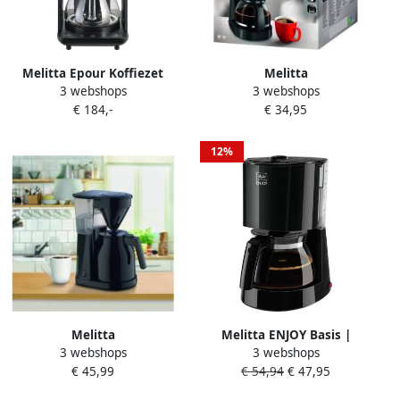
Melitta Epour Koffiezet
Melitta
3 webshops
3 webshops
Zwart Goud |
filterkoffiezetapparaat Easy
€ 184,-
€ 34,95
Filterkoffiezetapparaten |
II zwart
4006508224258
12%
Melitta
Melitta ENJOY Basis |
3 webshops
3 webshops
filterkoffiezetapparaat Easy
Filterkoffiezetapparaten |
€ 45,99
€ 54,94
€ 47,95
II Therm zwart
Keuken&Koken
Koffie&Ontbijt | 1017-02