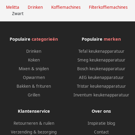
Melitta
Drinken
Koffiemachines
Filterkoffiemachines
Zwart
Populaire
categorieën
Populaire
merken
Drinken
Tefal keukenapparatuur
Koken
Smeg keukenapparatuur
Mixen & snijden
Bosch keukenapparatuur
Opwarmen
AEG keukenapparatuur
Bakken & frituren
Tristar keukenapparatuur
Grillen
Inventum keukenapparatuur
Klantenservice
Over ons
Retourneren & ruilen
Inspiratie blog
Verzending & bezorging
Contact