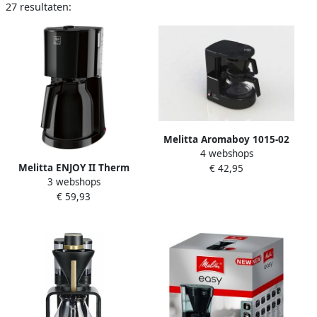
27 resultaten:
Melitta Aromaboy 1015-02
4 webshops
Koffiezetapparaat Zwart
Melitta ENJOY II Therm
€ 42,95
550 watt Ruimtebesparend
3 webshops
Koffiemachine |
design
€ 59,93
Filterkoffiezetapparaten |
Keuken&Koken
Koffie&Ontbijt | 1017-06