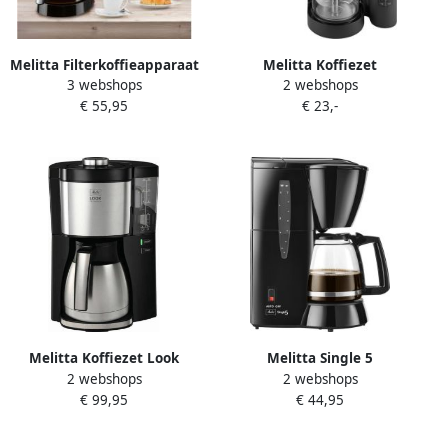
Melitta Filterkoffieapparaat
Melitta Koffiezet
3 webshops
2 webshops
Enjoy top 1017-04 1 25 l
AromaFresh 1030-05 |
€ 55,95
€ 23,-
Keuken- en Kookartikelen |
4006508225477
Melitta Koffiezet Look
Melitta Single 5
2 webshops
2 webshops
Therm Protect Zwart |
koffiezetapparaat 720 1-2
€ 99,95
€ 44,95
Filterkoffiezetapparaten |
zwart
4006508222483