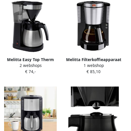
Melitta Easy Top Therm
Melitta Filterkoffieapparaat
2 webshops
1 webshop
koffiezetapparaat 1023-10
Look Deluxe 1011-06 1 25 l
€ 74,-
€ 85,10
zwart- roestvrij staal
met glazen kan in zwart-
edelstaal