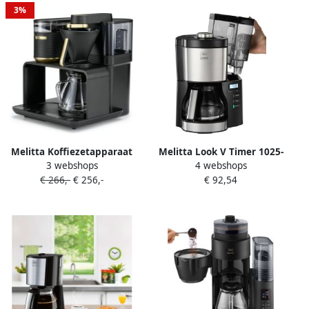
3%
Melitta Koffiezetapparaat
Melitta Look V Timer 1025-
3 webshops
4 webshops
met bonenmaler EPOS 1024-
08 |
€ 266,-
€ 256,-
€ 92,54
04 1 l Zwart goudkleur 360°
Filterkoffiezetapparaten |
draaibare watertuit
4006508221844