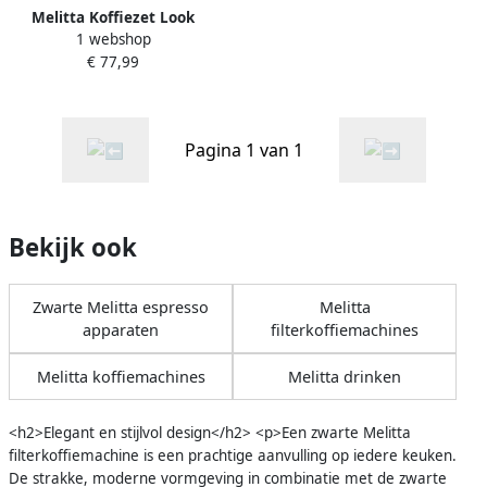
Melitta Koffiezet Look
1 webshop
Perfection Zwart 6766589 |
€ 77,99
Filterkoffiezetapparaten |
Keuken&Koken
Koffie&Ontbijt |
4006508221875
Pagina 1 van 1
Bekijk ook
Zwarte Melitta espresso
Melitta
apparaten
filterkoffiemachines
Melitta koffiemachines
Melitta drinken
<h2>Elegant en stijlvol design</h2> <p>Een zwarte Melitta
filterkoffiemachine is een prachtige aanvulling op iedere keuken.
De strakke, moderne vormgeving in combinatie met de zwarte