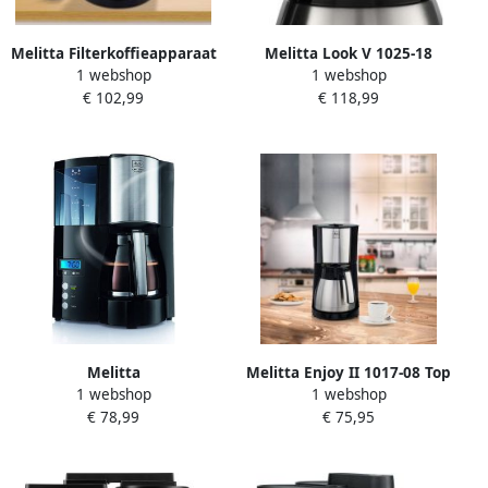
Melitta Filterkoffieapparaat
Melitta Look V 1025-18
1 webshop
1 webshop
Look Therm Selection M661
Therm Timer |
€ 102,99
€ 118,99
1 25 l
Filterkoffiezetapparaten |
4006508222575
Melitta
Melitta Enjoy II 1017-08 Top
1 webshop
1 webshop
filterkoffiezetapparaat
Therm |
€ 78,99
€ 75,95
Optima Timer zwart 1L
Filterkoffiezetapparaten |
Keuken&Koken
Koffie&Ontbijt | 1017-08