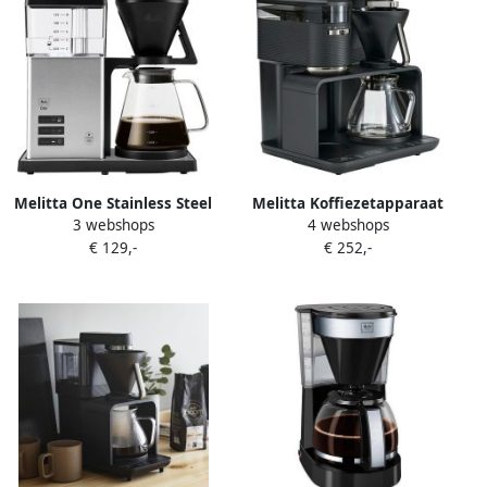
Melitta One Stainless Steel
Melitta Koffiezetapparaat
3 webshops
4 webshops
1031-01 Koffiefilter
met bonenmaler EPOS 1024-
€ 129,-
€ 252,-
apparaat Zwart
04 1 l Zwart goudkleur 360°
draaibare watertuit