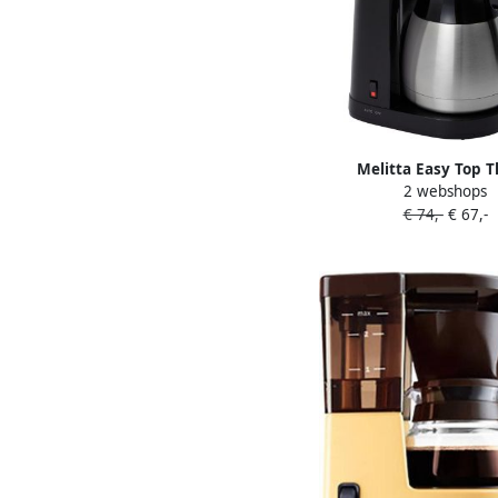
Melitta Easy Top 
2 webshops
koffiezetapparaat 1023
€ 74,-
€ 67,-
roestvrij staal