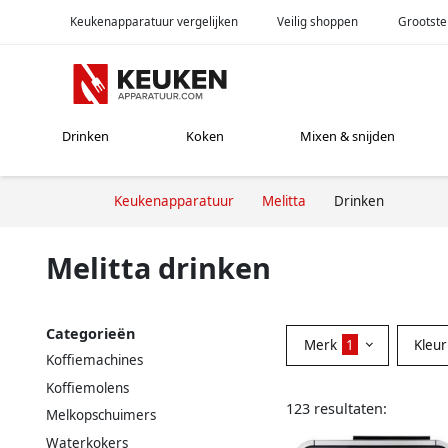
Keukenapparatuur vergelijken
Veilig shoppen
Grootste
Drinken
Koken
Mixen & snijden
Keukenapparatuur
Melitta
Drinken
Melitta drinken
Categorieën
Merk
1
Kleu
Koffiemachines
Koffiemolens
123 resultaten:
Melkopschuimers
Waterkokers