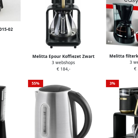
015-02
art 550
d design
Melitta filte
Melitta Epour Koffiezet Zwart
3 w
Easy
3 webshops
Goud | Filterkoffiezetapparaten |
€
€ 184,-
4006508224258
55%
3%