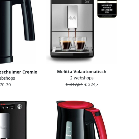
Melitta Volautomatisch
pschuimer Cremio
2 webshops
ebshops
koffiezetapparaat Purista F230-
02 zwart
€ 347,81
€ 324,-
 70,70
101 zilverkleur zwart Favoriete
koffie-functie compact & extra
geruisloos