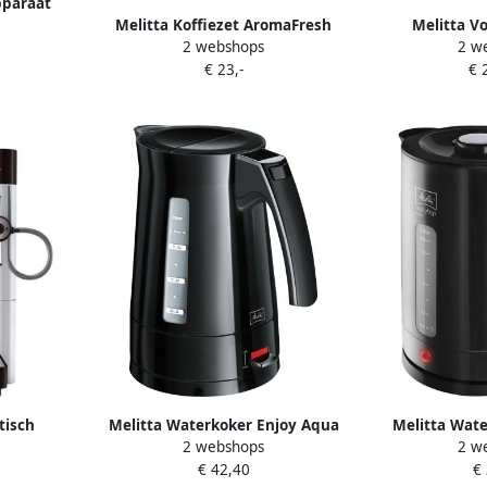
pparaat
Melitta Koffiezet AromaFresh
Melitta V
 25 l
2 webshops
2 w
1030-05 | Keuken- en
koffiezetappar
€ 23,-
€ 
Kookartikelen | 4006508225477
zwart Perfect 
espresso sle
tisch
Melitta Waterkoker Enjoy Aqua
Melitta Wate
2 webshops
2 w
sione One
zwart 1 7 l
Aqu
€ 42,40
€
kleur Per