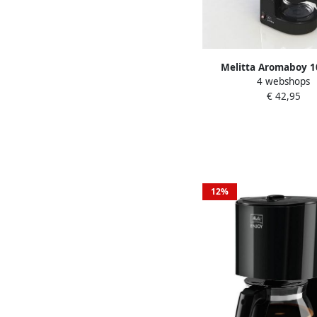
Melitta Aromaboy 1
4 webshops
Koffiezetapparaat Zw
€ 42,95
watt Ruimtebesparen
12%