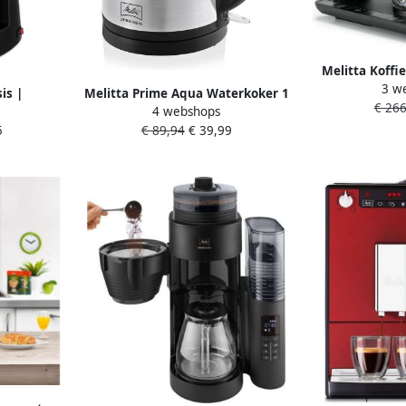
Melitta Koffi
3 w
bonenmaler E
is |
Melitta Prime Aqua Waterkoker 1
€ 266
Zwart goudkle
4 webshops
raten |
7L 2200W RVS Zwart
wat
5
€ 89,94
€ 39,99
Ontbijt |