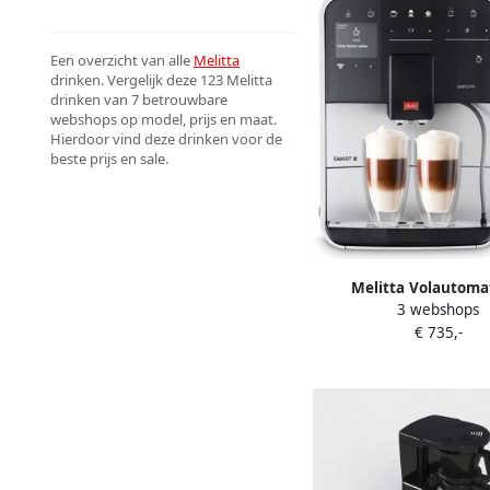
Een overzicht van alle
Melitta
drinken. Vergelijk deze 123 Melitta
drinken van 7 betrouwbare
webshops op model, prijs en maat.
Hierdoor vind deze drinken voor de
beste prijs en sale.
Melitta Volautoma
3 webshops
koffiezetapparaat Ba
€ 735,-
Smart F831-101
gebruikersprofiele
koffierecepten naar o
italiaans recep