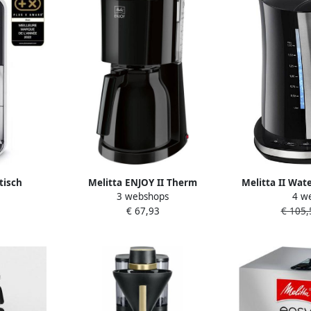
tisch
Melitta ENJOY II Therm
Melitta II Wat
3 webshops
4 w
rista T
Koffiemachine |
Deluxe (1 7 lit
€ 67,93
€ 105,
 4
Filterkoffiezetapparaten |
n &18
Keuken&Koken Koffie&Ontbijt |
rigineel
1017-06
t