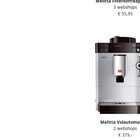
Melitta Filterkoffiea
3 webshops
Enjoy top 1017-04 1
€ 55,95
Melitta Volautoma
2 webshops
koffiezetapparaat Pas
€ 379,-
Touch F53 1-101 zilver