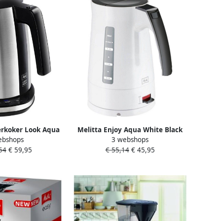
erkoker Look Aqua
Melitta Enjoy Aqua White Black
ebshops
3 webshops
er 2400 watt) Zwart
Waterkoker 1 7L Wit
54
€ 59,95
€ 55,14
€ 45,95
RVS