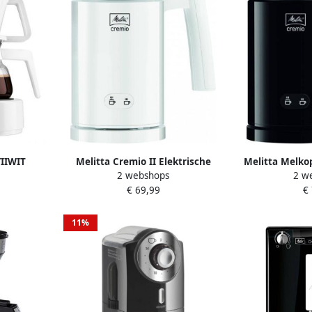
IIWIT
Melitta Cremio II Elektrische
Melitta Melko
2 webshops
2 w
at Wit
melkopschuimer Wit Anti-
1014-
€ 69,99
€
kleefcoating
11%