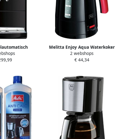
olautomatisch
Melitta Enjoy Aqua Waterkoker
ebshops
2 webshops
aat Solo E950-201
Zwart Rood
299,99
€ 44,34
voor caffè crema &
chts 20 cm breed