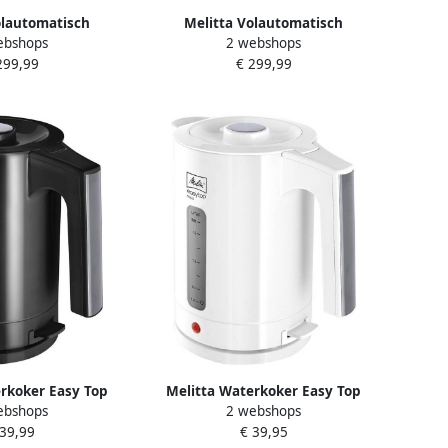
olautomatisch
Melitta Volautomatisch
ebshops
2 webshops
aat Solo E950-201
koffiezetapparaat Solo E950-201
299,99
€ 299,99
voor caffè crema &
zwart Perfect voor caffè crema &
chts 20 cm breed
espresso slechts 20 cm breed
rkoker Easy Top
Melitta Waterkoker Easy Top
ebshops
2 webshops
a Zwart
Aqua Wit
 39,99
€ 39,95