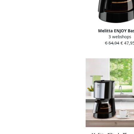
Melitta ENJOY Bas
3 webshops
Filterkoffiezetappa
€ 54,94
€ 47,9
Keuken&Koken Koffie&
1017-02