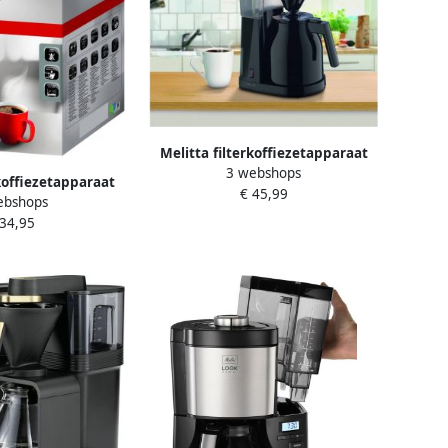
Melitta filterkoffiezetapparaat
3 webshops
Easy II Therm zwart
rkoffiezetapparaat
€ 45,99
ebshops
 II zwart
 34,95