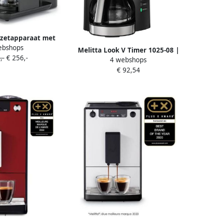
ezetapparaat met
ebshops
POS 1024-04 1 l
Melitta Look V Timer 1025-08 |
,-
€ 256,-
ur 360° draaibare
4 webshops
Filterkoffiezetapparaten |
ertuit
€ 92,54
4006508221844