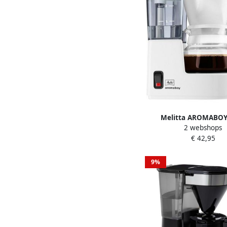
Melitta AROMABOY
2 webshops
Koffiefilter appara
€ 42,95
9%