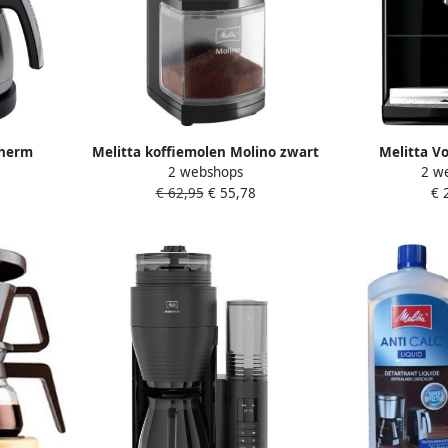
Therm
Melitta koffiemolen Molino zwart
Melitta V
2 webshops
2 w
-10 zwart-
100W
koffiezetappar
€ 62,95
€ 55,78
€ 
zwart Perfect 
espresso sle