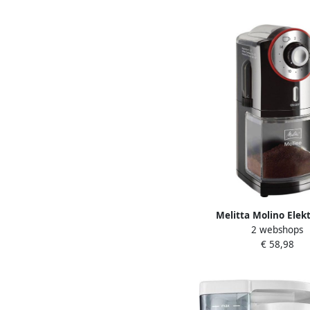
kopje precies versg
Service-toets voor ont
reiniging
Melitta Molino Elek
2 webshops
koffiemolen Zwart ro
€ 58,98
200g 100 W Automa
uitschakeling