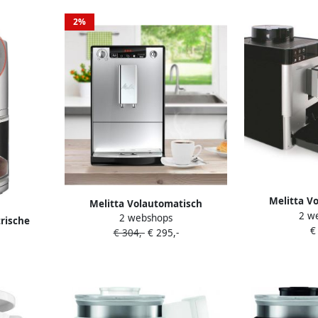
emalen
kalking &
2%
Melitta V
Melitta Volautomatisch
2 w
koffiezetappa
2 webshops
koffiezetapparaat Solo E950-201
trische
€
Touch F53 1-10
€ 304,-
€ 295,-
zwart Perfect voor caffè crema &
od Inhoud
touch-functie
espresso slechts 20 cm breed
tische
de juist
versgem