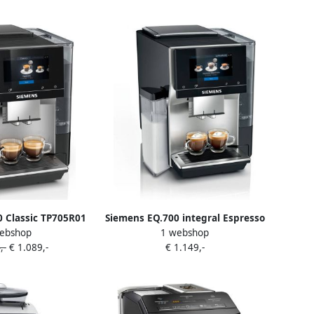
 Classic TP705R01
Siemens EQ.700 integral Espresso
ebshop
1 webshop
somachines |
volautomaat Silver Metallic
,-
€ 1.089,-
€ 1.149,-
Koffie&Ontbijt |
03859070