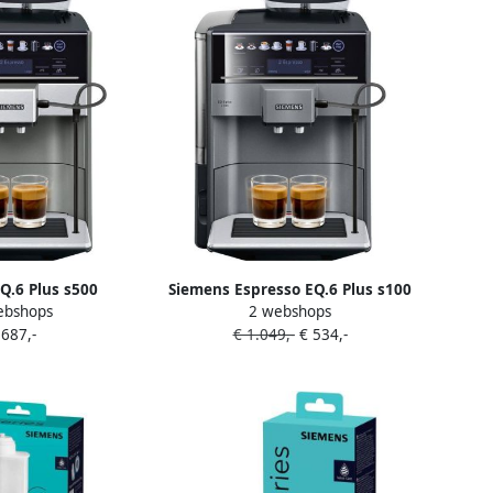
Q.6 Plus s500
Siemens Espresso EQ.6 Plus s100
ebshops
2 webshops
 Volautomatische
TE651209RW | Keuken- en
 687,-
€ 1.049,-
€ 534,-
omachines |
Kookartikelen | Keuken&Koken
Koffie&Ontbijt |
Koffie&Ontbijt | TE651209RW
55203RW