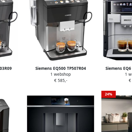
503R09
Siemens EQ500 TP507R04
Siemens EQ6 
1 webshop
1 w
he
Volautomatische
TE657F03DE 
€ 585,-
€
Zwart
espressomachine Met
espressomachi
kopverwarmer Grijs
melkb
24%