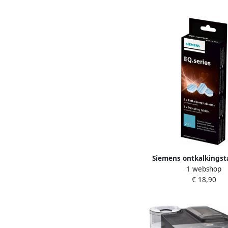
touchscreen tot 30 in
koffiefavoriet
Siemens ontkalkingst
1 webshop
TZ80002N
€ 18,90