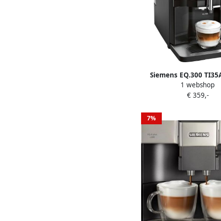
Siemens EQ.300 TI3
1 webshop
Volautomatisc
€ 359,-
espressomachine 
7%