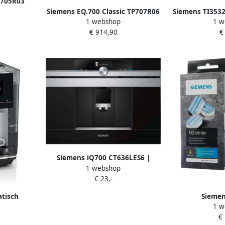
Q705R03
cepten 6
Siemens EQ.700 Classic TP707R06
Siemens TI353
1 webshop
1 w
turen
Volautomatische
Expression M
€ 914,90
€
RAINLAAG
espressomachine Midnite zwart
repen 5 drank
metallic
250
Siemens iQ700 CT636LES6 |
1 webshop
Espressomachines |
€ 23,-
Keuken&Koken Koffie&Ontbijt |
CT636LES6
tisch
Siemen
1 w
EQ.700
Ontkalkingst
€
Full-