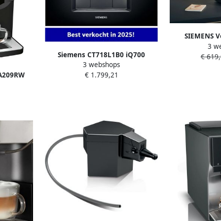
SIEMENS V
3 w
koffiezeta
Siemens CT718L1B0 iQ700
€ 619
TF303
3 webshops
Inbouw espressomachine Zwart
koffiespecial
5A209RW
€ 1.799,21
Home Connect autoMilk Clean
functie gebr
he
display ker
Zwart
daylight