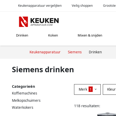
Keukenapparatuur vergelijken
Veilig shoppen
Grootste
Drinken
Koken
Mixen & snijden
Keukenapparatuur
Siemens
Drinken
Siemens drinken
Categorieën
Merk
1
Kleu
Koffiemachines
Melkopschuimers
118 resultaten:
Waterkokers