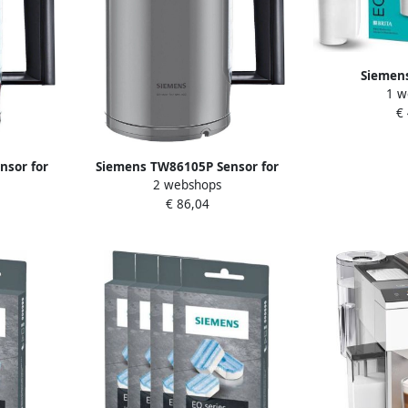
Siemen
1 w
waterfilterpa
€
voor vol
espres
nsor for
Siemens TW86105P Sensor for
2 webshops
 Rood
Senses Waterkoker Licht Grijs
€ 86,04