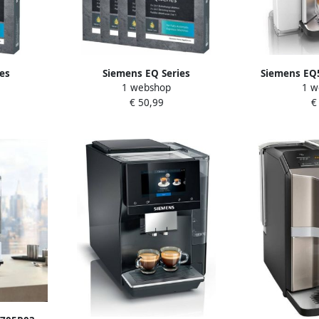
es
Siemens EQ Series
Siemens EQ
1 webshop
1 w
 6 Stuks
Ontkalkingstabletten 12 Stuks
Espress
€ 50,99
€
(4x3 stuks)
Keuken&Koken 
42420