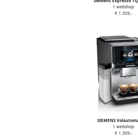
Siemens Expresso T
1 webshop
Eq.700 Integral 20 Re
€ 1.359,-
Versie 3 Tempera
Touchscreen 350G G
SIEMENS Volautoma
1 webshop
koffiezetapparaat 
€ 1.309,-
integral TQ707D03 