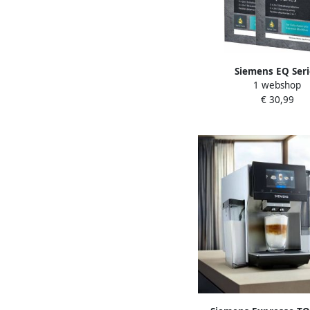
Siemens EQ Seri
1 webshop
Ontkalkingstabletten
€ 30,99
(2x3 stuks)