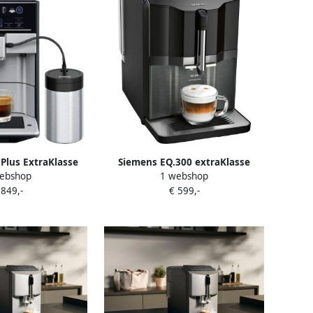
Plus ExtraKlasse
Siemens EQ.300 extraKlasse
ebshop
1 webshop
Volautomatische
TI355F09DE Volautomatische
 849,-
€ 599,-
ne Inclusief RVS
espressomachine Zwart
eker RVS