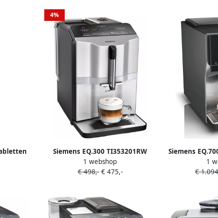
dividuele
en
4%
abletten
Siemens EQ.300 TI353201RW
Siemens EQ.700
1 webshop
1 w
Volautomatische
| Espres
€ 498,-
€ 475,-
€ 1.094
espressomachine Zilver
Keuken&Koken 
42420