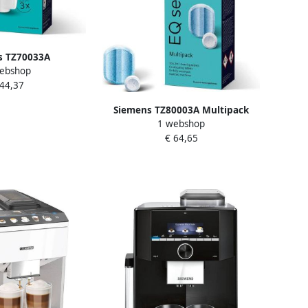
s TZ70033A
ebshop
tronen 3 patronen
 44,37
automatische
somachines
Siemens TZ80003A Multipack
1 webshop
ontkalkings- en
€ 64,65
reinigingstabletten voor
volautomatische koffiemachines