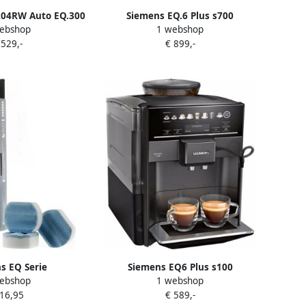
204RW Auto EQ.300
Siemens EQ.6 Plus s700
ebshop
1 webshop
achine 1300W 15
TE657319RW | Espressomachines
 529,-
€ 899,-
en Bonencontainer
| Keuken&Koken Koffie&Ontbijt |
g Grijs
4242003806371
s EQ Serie
Siemens EQ6 Plus s100
ebshop
1 webshop
abletten 3 Stuks
TE651319RW Volautomatische
 16,95
€ 589,-
espressomachine Antraciet grijs