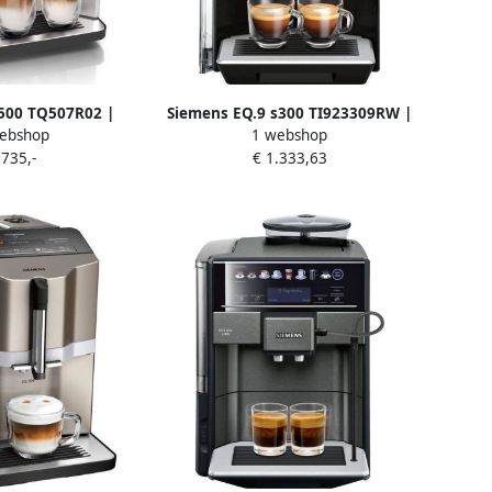
500 TQ507R02 |
Siemens EQ.9 s300 TI923309RW |
ebshop
1 webshop
omachines |
Espressomachines |
 735,-
€ 1.333,63
Koffie&Ontbijt |
Keuken&Koken Koffie&Ontbijt |
03837474
4242003832578