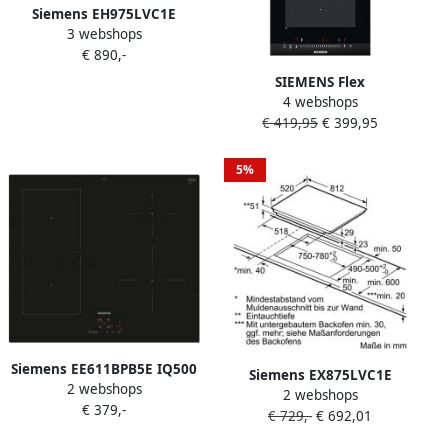
Siemens EH975LVC1E
3 webshops
Inductie vitrokeramisch
€ 890,-
90cm Inox facet |
Inductiekookplaten |
SIEMENS Flex
Keuken&Koken Kookplaten
4 webshops
inductiekookplaat van
| EH975LVC1E
€ 419,95
€ 399,95
SCHOTTCERAN EX375FXB1E
5%
Siemens EE611BPB5E IQ500
Siemens EX875LVC1E
2 webshops
inbouw inductiekookplaat 4
2 webshops
Kookplaat Inductie-
€ 379,-
lichten 60 cm
€ 729,-
€ 692,01
vitrokeramisch 80cm |
Inductiekookplaten |