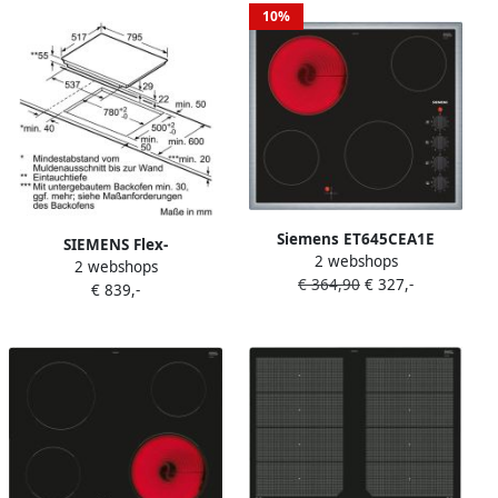
Keuken&Koken Kookplaten
10%
| EX875LVC1E
Siemens ET645CEA1E
SIEMENS Flex-
2 webshops
Kookplaat HighSpeed-
2 webshops
inductiekookplaat van
€ 364,90
€ 327,-
vitrokeramisch 60cm |
€ 839,-
SCHOTT CERAN EX845LYC1E
Vitrokeramische kookplaten
| Keuken&Koken
Kookplaten | ET645CEA1E