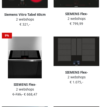
SIEMENS Flex-
Siemens Vitro Tabel 60cm
2 webshops
inductiekookplaat van
2 webshops
ET61RBEB8E Type
€ 799,99
SCHOTT CERAN EX601LXC1E
€ 321,-
commando: aan het voorste
met powermove plus
ontwerp: zonder frame
eenvoudige zone zwart
9%
SIEMENS Flex-
2 webshops
inductiekookplaat van
€ 1.075,-
SCHOTT CERAN
SIEMENS Flex-
EX875KYW1E met
2 webshops
inductiekookplaat van
cookconnect-systeem
€ 735,-
€ 668,47
SCHOTT CERAN EX801LYC1E
met powermove plus