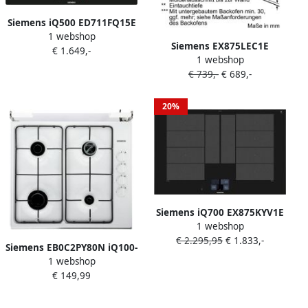
Siemens iQ500 ED711FQ15E
1 webshop
Kookplaat met afzuiging
Siemens EX875LEC1E
€ 1.649,-
1 webshop
Inductie vitrokeramisch
€ 739,-
€ 689,-
80cm Inox facet |
Vitrokeramische kookplaten
| Keuken&Koken
20%
Kookplaten | EX875LEC1E
Siemens iQ700 EX875KYV1E
1 webshop
Zwart Ingebouwd 80 cm
€ 2.295,95
€ 1.833,-
Inductiekookplaat zones
Siemens EB0C2PY80N iQ100-
Keramisch 4 zone(s)
1 webshop
Vrijstaande gaskookplaat
€ 149,99
Wit