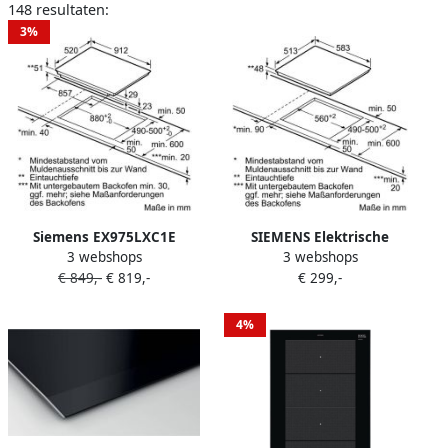
148 resultaten:
3%
Siemens EX975LXC1E
SIEMENS Elektrische
3 webshops
3 webshops
Inductie vitrokeramisch
kookplaat van
€ 849,-
€ 819,-
€ 299,-
90cm | Inductiekookplaten
SCHOTTCERAN ET645HN17E
| Keuken&Koken
touchcontrol functie voor
Kookplaten | EX975LXC1E
een eenvoudige &
4%
innovatieve bediening