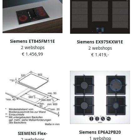
Siemens ET845FM11E
Siemens EX975KXW1E
2 webshops
kookplaat Zwart
2 webshops
kookplaat Zwart
€ 1.456,99
Ingebouwd Keramisch 4
€ 1.419,-
Ingebouwd Zone van
zone(s)
inductiekookplaat
Siemens EP6A2PB20
SIEMENS Flex-
1 webshop
Gaskookplaat 4 branders
2 webshops