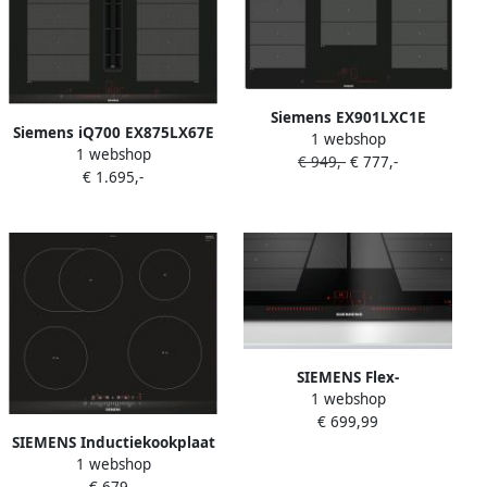
Siemens EX901LXC1E
Siemens iQ700 EX875LX67E
1 webshop
kookplaat Ingebouwd
1 webshop
kookplaat Zwart
€ 949,-
€ 777,-
Inductiekookplaat zones 5
€ 1.695,-
Roestvrijstaal Ingebouwd
zone(s) 90 cm
80 cm Inductiekookplaat
zones 4 zone(s)
SIEMENS Flex-
1 webshop
inductiekookplaat van
€ 699,99
SCHOTT CERAN EX875LYC1E
SIEMENS Inductiekookplaat
met powermove plus
1 webshop
van SCHOTT CERAN
€ 679,-