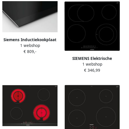
Siemens Inductiekookplaat
1 webshop
AG EX675LYC1E 60 cm
€ 809,-
SIEMENS Elektrische
1 webshop
kookplaat van SCHOTT
€ 346,99
CERAN ET601FNP1E
Optimale warmteverdeling
dankzij inschakelbare
braadzone & timerfunctie