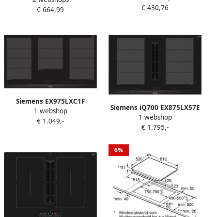
inductiekookplaat van
€ 430,76
7500W 45 x 590 x 520 Wit
€ 664,99
SCHOTT CERAN EX675LXC1E
Siemens EX975LXC1F
Siemens iQ700 EX875LX57E
1 webshop
Inductiekookplaat 5 zones
1 webshop
kookplaat Zwart
€ 1.049,-
11100 W max L 91 2 x D 52
€ 1.795,-
Ingebouwd 80 cm
cm Glascoating Zwart
Inductiekookplaat zones 4
Roestvrij stalen profiel
zone(s) ingeboude
6%
afzuigkap Zwart