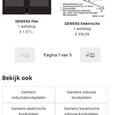
SIEMENS Flex
SIEMENS Elektrische
1 webshop
inductiekookplaat van
1 webshop
kookplaat van SCHOTT
€ 1.011,-
SCHOTTCERAN EX675JYW1E
€ 336,99
CERAN ET675FNP1E
met cookconnect-systeem
Optimale warmteverdeling
dankzij inschakelbare
braadzone & timerfunctie
Pagina 1 van 5
Bekijk ook
Siemens
Siemens inbouw
inductiekookplaten
kookplaten
Siemens elektrische
Siemens keramische
kookplaten
inbouw kookplaten