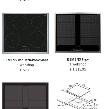
EH675FFC1E met quickstart-
functie
SIEMENS Flex-
SIEMENS Inductiekookplaat
1 webshop
inductiekookplaat van
1 webshop
van SCHOTT CERAN
€ 1.315,95
SCHOTT CERAN EX645FXC1E
€ 570,-
EH645BFB1E met quickstart-
met braadsensor plus
functie