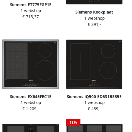
Siemens ET775FGP1E
1 webshop
Kookplaat HighSpeed-
Siemens Kookplaat
€ 715,37
vitrokeramisch 70cm |
1 webshop
EU611BEB1E |
Vitrokeramische kookplaten
€ 391,-
Inductiekookplaten |
| Keuken&Koken
4242003716472
Kookplaten | ET775FGP1E
Siemens EX645FEC1E
Siemens iQ500 ED631BSB5E
1 webshop
1 webshop
Inductiekookplaat Inbouw
kookplaat Zwart
€ 1.209,-
€ 489,-
Zwart
Ingebouwd 60 cm
Inductiekookplaat zones 3
zone(s)
18%