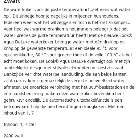
Zwart
De waterkoker voor de juiste temperatuur! „Zet eens wat water
op“. Dit zinnetje hoor je dagelijks in miljoenen huishoudens.
Iedereen weet wat het wil zeggen en toch is het niet zo simpel...
Voor heel wat warme dranken is het immers belangrijk dat het
water precies de juiste temperatuur heeft! Met de nieuwe Look®
Aqua DeLuxe waterkoker breng je water met één druk op de
knop op de gewenste temperatuur: een ideale 95 °C voor
opschenkkoffie, 80 °C voor groene thee of de volle 100 °C als het
echt moet koken. De Look® Aqua DeLuxe overtuigt ook met zijn
aantrekkelijk design met stijlvolle elementen in roestvrij staal.
Dankzij de verlichte waterpeilaanduiding, die aan beide kanten
zichtbaar is, kun je gemakkelijk de vereiste hoeveelheid water
afmeten. De snoerloze verbinding met het 360°-basisstation en de
één handsbediening maken deze waterkoker bovendien heel
gebruiksvriendelijk. De automatische uitschakelfunctie is een
betrouwbare hulp die beschermt tegen droogkoken. Met een
inhoud van 1, 7
Inhoud: 1, 7 liter
2400 watt