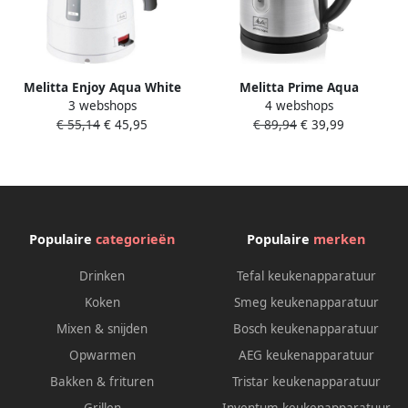
Melitta Enjoy Aqua White
Melitta Prime Aqua
3 webshops
4 webshops
Black Waterkoker 1 7L Wit
Waterkoker 1 7L 2200W RVS
€ 55,14
€ 45,95
€ 89,94
€ 39,99
Zwart
Populaire
categorieën
Populaire
merken
Drinken
Tefal keukenapparatuur
Koken
Smeg keukenapparatuur
Mixen & snijden
Bosch keukenapparatuur
Opwarmen
AEG keukenapparatuur
Bakken & frituren
Tristar keukenapparatuur