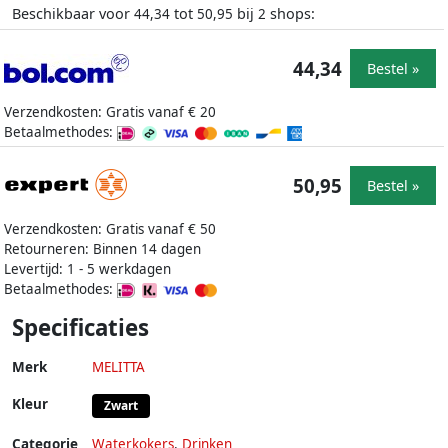
Beschikbaar voor
tot
bij
shops:
44,34
50,95
2
44,34
Bestel »
Verzendkosten: Gratis vanaf € 20
Betaalmethodes:
50,95
Bestel »
Verzendkosten: Gratis vanaf € 50
Retourneren: Binnen 14 dagen
Levertijd: 1 - 5 werkdagen
Betaalmethodes:
Specificaties
Merk
MELITTA
Kleur
Zwart
Categorie
Waterkokers
,
Drinken