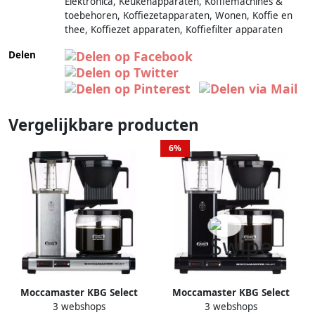
Elektronica, Keukenapparaten, Koffiemachines &
toebehoren, Koffiezetapparaten, Wonen, Koffie en
thee, Koffiezet apparaten, Koffiefilter apparaten
Delen
Vergelijkbare producten
6%
Moccamaster KBG Select
Moccamaster KBG Select
3 webshops
3 webshops
Brushed |
Black |