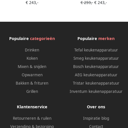
€ 243,-
€ 259,-
€ 243,-
Filterkoffiezetapparaten |
Filterkoffiezetapparaten |
Keuken&Koken
Keuken&Koken
Koffie&Ontbijt |
Koffie&Ontbijt |
8712072539792
8712072539877
Populaire
categorieën
Populaire
merken
Drinken
Tefal keukenapparatuur
Koken
Smeg keukenapparatuur
Mixen & snijden
Bosch keukenapparatuur
Opwarmen
AEG keukenapparatuur
Bakken & frituren
Tristar keukenapparatuur
Grillen
Inventum keukenapparatuur
Klantenservice
Over ons
Retourneren & ruilen
Inspiratie blog
Verzending & bezorging
Contact