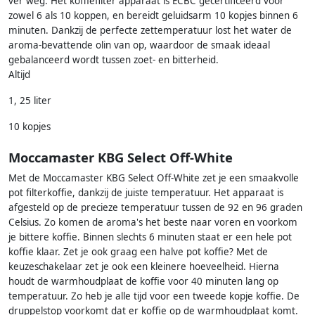
ver weg. Het koffiefilter apparaat is ECBC gecertificeerd voor
zowel 6 als 10 koppen, en bereidt geluidsarm 10 kopjes binnen 6
minuten. Dankzij de perfecte zettemperatuur lost het water de
aroma-bevattende olin van op, waardoor de smaak ideaal
gebalanceerd wordt tussen zoet- en bitterheid.
Altijd
1, 25 liter
10 kopjes
Moccamaster KBG Select Off-White
Met de Moccamaster KBG Select Off-White zet je een smaakvolle
pot filterkoffie, dankzij de juiste temperatuur. Het apparaat is
afgesteld op de precieze temperatuur tussen de 92 en 96 graden
Celsius. Zo komen de aroma's het beste naar voren en voorkom
je bittere koffie. Binnen slechts 6 minuten staat er een hele pot
koffie klaar. Zet je ook graag een halve pot koffie? Met de
keuzeschakelaar zet je ook een kleinere hoeveelheid. Hierna
houdt de warmhoudplaat de koffie voor 40 minuten lang op
temperatuur. Zo heb je alle tijd voor een tweede kopje koffie. De
druppelstop voorkomt dat er koffie op de warmhoudplaat komt.