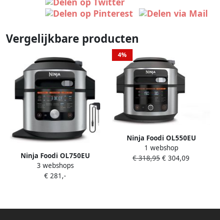
Vergelijkbare producten
4%
Ninja Foodi OL550EU
1 webshop
Multicooker 11 Kookfuncties
Ninja Foodi OL750EU
€ 318,95
€ 304,09
6 Liter Inclusief Airfryer
3 webshops
Multicooker 14 Kookfuncties
Stomen Grillen Pressure
€ 281,-
7 5 Liter Inclusief Airfryer
Broodbakmachine Stomen
Grillen