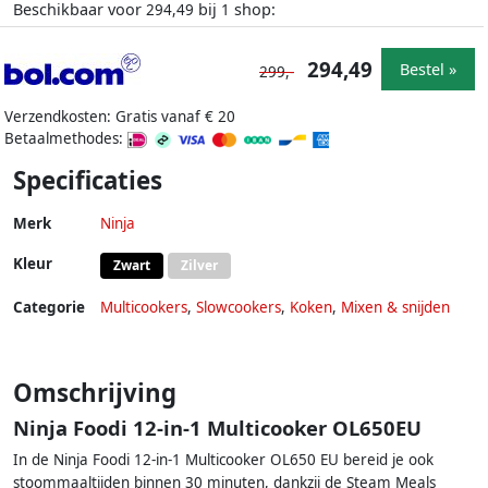
Beschikbaar voor
bij
shop:
294,49
1
294,49
Bestel »
299,-
Verzendkosten: Gratis vanaf € 20
Betaalmethodes:
Specificaties
Merk
Ninja
Kleur
Zwart
Zilver
Categorie
Multicookers
,
Slowcookers
,
Koken
,
Mixen & snijden
Omschrijving
Ninja Foodi 12-in-1 Multicooker OL650EU
In de Ninja Foodi 12-in-1 Multicooker OL650 EU bereid je ook
stoommaaltijden binnen 30 minuten, dankzij de Steam Meals