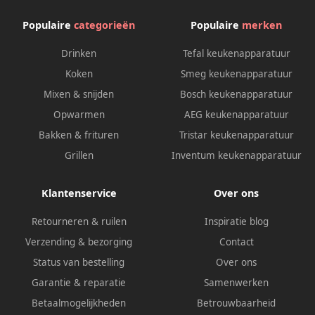
Populaire
categorieën
Populaire
merken
Drinken
Tefal keukenapparatuur
Koken
Smeg keukenapparatuur
Mixen & snijden
Bosch keukenapparatuur
Opwarmen
AEG keukenapparatuur
Bakken & frituren
Tristar keukenapparatuur
Grillen
Inventum keukenapparatuur
Klantenservice
Over ons
Retourneren & ruilen
Inspiratie blog
Verzending & bezorging
Contact
Status van bestelling
Over ons
Garantie & reparatie
Samenwerken
Betaalmogelijkheden
Betrouwbaarheid