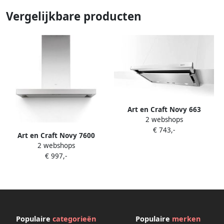
Vergelijkbare producten
Art en Craft Novy 663
2 webshops
uitschuifkap 60 cm inox
€ 743,-
Art en Craft Novy 7600
2 webshops
wandkap flat\\\&apos;line
€ 997,-
met motor 90 cm inox spots
Populaire
categorieën
Populaire
merken