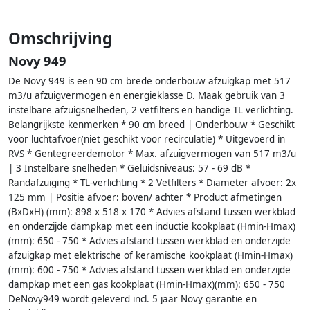
Omschrijving
Novy 949
De Novy 949 is een 90 cm brede onderbouw afzuigkap met 517
m3/u afzuigvermogen en energieklasse D. Maak gebruik van 3
instelbare afzuigsnelheden, 2 vetfilters en handige TL verlichting.
Belangrijkste kenmerken * 90 cm breed | Onderbouw * Geschikt
voor luchtafvoer(niet geschikt voor recirculatie) * Uitgevoerd in
RVS * Gentegreerdemotor * Max. afzuigvermogen van 517 m3/u
| 3 Instelbare snelheden * Geluidsniveaus: 57 - 69 dB *
Randafzuiging * TL-verlichting * 2 Vetfilters * Diameter afvoer: 2x
125 mm | Positie afvoer: boven/ achter * Product afmetingen
(BxDxH) (mm): 898 x 518 x 170 * Advies afstand tussen werkblad
en onderzijde dampkap met een inductie kookplaat (Hmin-Hmax)
(mm): 650 - 750 * Advies afstand tussen werkblad en onderzijde
afzuigkap met elektrische of keramische kookplaat (Hmin-Hmax)
(mm): 600 - 750 * Advies afstand tussen werkblad en onderzijde
dampkap met een gas kookplaat (Hmin-Hmax)(mm): 650 - 750
DeNovy949 wordt geleverd incl. 5 jaar Novy garantie en