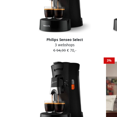
Philips Senseo Select
3 webshops
Koffiepadmachine CSA230 60 Keuze uit
Koffie
€ 94,99
€ 70,-
1 of 2 Kopjes Instelbare Intensiteit
1 of 
Automatische Uitschakeling Zwart
A
3%