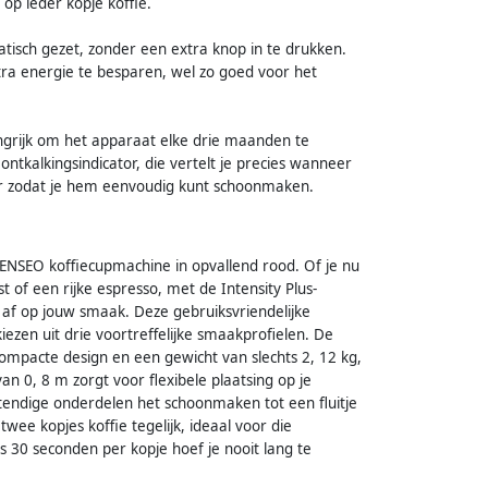
op ieder kopje koffie.
isch gezet, zonder een extra knop in te drukken.
xtra energie te besparen, wel zo goed voor het
ngrijk om het apparaat elke drie maanden te
ntkalkingsindicator, die vertelt je precies wanneer
aar zodat je hem eenvoudig kunt schoonmaken.
SENSEO koffiecupmachine in opvallend rood. Of je nu
of een rijke espresso, met de Intensity Plus-
af op jouw smaak. Deze gebruiksvriendelijke
ezen uit drie voortreffelijke smaakprofielen. De
 compacte design en een gewicht van slechts 2, 12 kg,
 0, 8 m zorgt voor flexibele plaatsing op je
endige onderdelen het schoonmaken tot een fluitje
twee kopjes koffie tegelijk, ideaal voor die
s 30 seconden per kopje hoef je nooit lang te