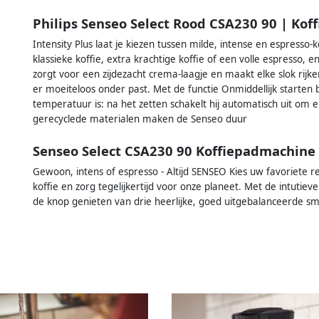
Philips Senseo Select Rood CSA230 90 | Ko
Intensity Plus laat je kiezen tussen milde, intense en espresso-
klassieke koffie, extra krachtige koffie of een volle espresso, 
zorgt voor een zijdezacht crema-laagje en maakt elke slok rijker
er moeiteloos onder past. Met de functie Onmiddellijk starten
temperatuur is: na het zetten schakelt hij automatisch uit om
gerecyclede materialen maken de Senseo duur
Senseo Select CSA230 90 Koffiepadmachine
Gewoon, intens of espresso - Altijd SENSEO Kies uw favoriete r
koffie en zorg tegelijkertijd voor onze planeet. Met de intutiev
de knop genieten van drie heerlijke, goed uitgebalanceerde s