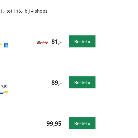
tot
bij
shops:
1,-
116,-
4
81,-
Bestel »
85,10
89,-
Bestel »
orgd
99,95
Bestel »