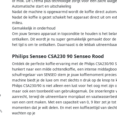
of mok. De Crema plus technologie zorgt voor een zacht laagje 
Automatische start en uitschakeling
Nadat de machine is opgewarmd wordt de koffie direct automat
Nadat de koffie is gezet schakelt het apparaat direct uit om e
milieu.
Gemakkelijk in onderhoud
Om jouw Senseo apparaat in topconditie te houden is het bela
ontkalken. Dit wordt je nu super gemakkelijk gemaakt door de o
het tijd is om te ontkalken. Daarnaast is de lekbak uitneemb
Philips Senseo CSA230 90 Senseo Rood
Ontdek de perfecte koffie-ervaring met de Philips CSA230/90 
hunkert naar een milde ochtendkoffie, een intense middagboost 
schuifregelaar van SENSEO stem je jouw koffiemoment precies 
machine biedt je de luxe om met slechts n druk op de knop te ki
Philips CSA230/90 is niet alleen een lust voor het oog met zijn
maar ook een toonbeeld van gebruiksgemak. De snoerlengte van
o
aanrecht, terwijl de uitneembare morsplaat en vaatwasserbest
van een cent maken. Met een capaciteit van 0, 9 liter zet je tot 
momenten dat je wilt delen. En met een koffiezettijd van slecht
n,
wachten op je