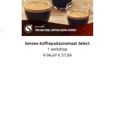
Senseo Koffiepadautomaat Select
1 webshop
uze uit
CSA230 69 met drie koffie-instellingen
€ 96,27
€ 57,84
siteit
van 21% gerecycled plastic
 Wit