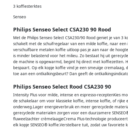
3 koffiesterktes
Senseo
Philips Senseo Select CSA230 90 Rood
Met de Philips Senseo Select CSA230/90 Rood geniet je van 3 koffi
schakelt met de schuifregelaar van een milde koffie, naar een i
verschuifbare metalen koffie uitloop pas je aan naar de hoogte
is minder belastend voor het milieu. Zo bestaat hij uit gerecy
de machine is opgewarmd, begint hij direct met koffiezetten. Hij
bespaart. Op elk kopje koffie vind je een smeuïge cremalaag, 
toe aan een ontkalkingsbeurt? Dan geeft de ontkalkingsindicato
Philips Senseo Select Rood CSA230 90
Intensity Plus voor milde, intense en espresso-receptenKies moe
de schakelaar om voor klassieke koffie, intense koffie, of rij
onderweg.Lager energieverbruik en meer gerecyclede materi
gerecyclede materialen zorgen voor een duurzamere SENSEO® 
fluweelzachter crèmelaagjeCrema Plus-technologie produceert e
elk kopje SENSEO® koffie.Verstelbare tuit, zodat uw favoriete 