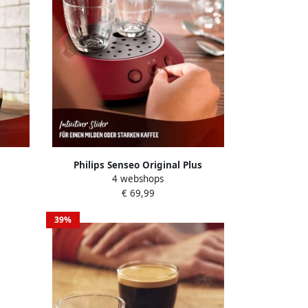
Philips Senseo Original Plus
4 webshops
uze uit
Koffiepadmachine CSA210 90 Keuze uit
€ 69,99
siteit
1 of 2 Kopjes Instelbare Intensiteit
Zwart
Automatische Uitschakeling Zwart
39%