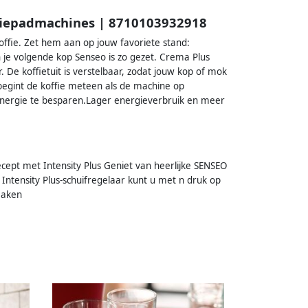
ffiepadmachines | 8710103932918
koffie. Zet hem aan op jouw favoriete stand:
en je volgende kop Senseo is zo gezet. Crema Plus
. De koffietuit is verstelbaar, zodat jouw kop of mok
 begint de koffie meteen als de machine op
 energie te besparen.Lager energieverbruik en meer
ecept met Intensity Plus Geniet van heerlijke SENSEO
e Intensity Plus-schuifregelaar kunt u met n druk op
maken