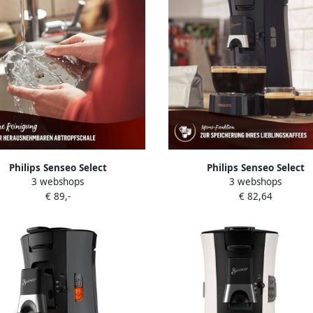
Philips Senseo Select
Philips Senseo Select
3 webshops
3 webshops
padmachine CSA250 10 Keuze uit
Koffiepadmachine CSA240 60 Ke
€ 89,-
€ 82,64
2 Kopjes Instelbare Intensiteit
1 of 2 Kopjes Instelbare Inten
matische Uitschakeling Zwart
Automatische Uitschakeling 