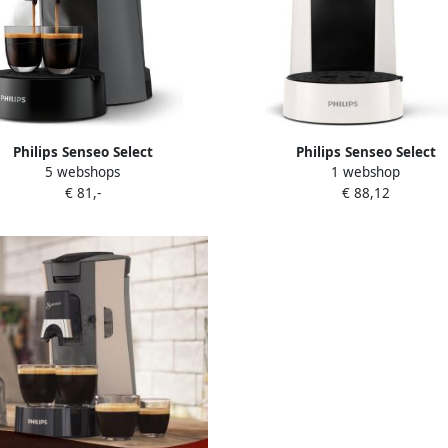
Philips Senseo Select
Philips Senseo Select
5 webshops
1 webshop
padmachine CSA230 50 Keuze uit
Koffiepadmachine CSA230 00 Ke
€ 81,-
€ 88,12
2 Kopjes Instelbare Intensiteit
1 of 2 Kopjes Instelbare Inten
utomatische Uitschakeling
Automatische Uitschakeling
Donkergrijs