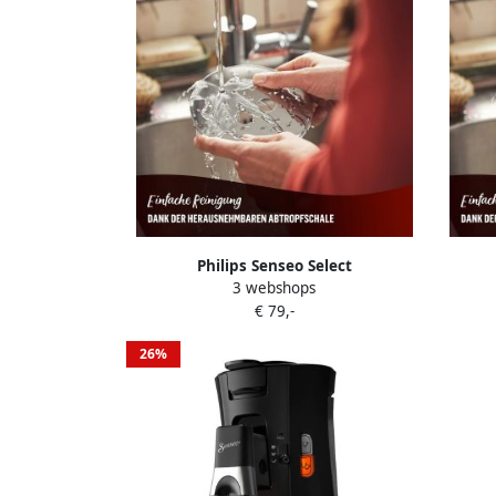
Philips Senseo Select
3 webshops
Koffiepadmachine CSA240 90 Keuze uit
Koffie
€ 79,-
1 of 2 Kopjes Instelbare Intensiteit
1 of 
Automatische Uitschakeling Rood en
Auto
26%
Kasjmiergrijs