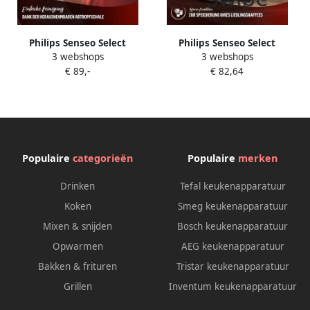
Philips Senseo Select
Philips Senseo Select
3 webshops
3 webshops
Koffiepadmachine CSA250 10
Koffiepadmachine CSA240 60
€ 89,-
€ 82,64
Keuze uit 1 of 2 Kopjes
Keuze uit 1 of 2 Kopjes
Instelbare Intensiteit
Instelbare Intensiteit
Automatische Uitschakeling
Automatische Uitschakeling
Zwart
Zwart
Populaire
categorieën
Populaire
merken
Drinken
Tefal keukenapparatuur
Koken
Smeg keukenapparatuur
Mixen & snijden
Bosch keukenapparatuur
Opwarmen
AEG keukenapparatuur
Bakken & frituren
Tristar keukenapparatuur
Grillen
Inventum keukenapparatuur