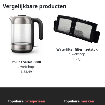
Vergelijkbare producten
Waterfilter filterinzetstuk
1 webshop
CP6764 voor waterkoker
€ 23,-
compatibel met Philips
Philips Series 5000
HD9339 80 HD9339 81 5000
2 webshops
Waterkoker 1 7l Zilver One
Series 300005402271
€ 53,49
Size EU Plug
Populaire
categorieën
Populaire
merken