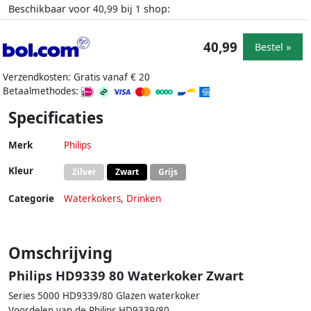
Beschikbaar voor
bij
shop:
40,99
1
40,99
Bestel »
Verzendkosten: Gratis vanaf € 20
Betaalmethodes:
Specificaties
Merk
Philips
Kleur
Zilver
Zwart
Grijs
Categorie
Waterkokers
,
Drinken
Omschrijving
Philips HD9339 80 Waterkoker Zwart
Series 5000 HD9339/80 Glazen waterkoker
Voordelen van de Philips HD9339/80