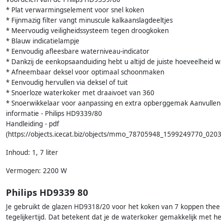
* Plat verwarmingselement voor snel koken
* Fijnmazig filter vangt minuscule kalkaanslagdeeltjes
* Meervoudig veiligheidssysteem tegen droogkoken
* Blauw indicatielampje
* Eenvoudig afleesbare waterniveau-indicator
* Dankzij de eenkopsaanduiding hebt u altijd de juiste hoeveelheid 
* Afneembaar deksel voor optimaal schoonmaken
* Eenvoudig hervullen via deksel of tuit
* Snoerloze waterkoker met draaivoet van 360
* Snoerwikkelaar voor aanpassing en extra opberggemak Aanvulle
informatie - Philips HD9339/80
Handleiding - pdf
(https://objects.icecat.biz/objects/mmo_78705948_1599249770_020
Inhoud: 1, 7 liter
Vermogen: 2200 W
Philips HD9339 80
Je gebruikt de glazen HD9318/20 voor het koken van 7 koppen thee
tegelijkertijd. Dat betekent dat je de waterkoker gemakkelijk met he