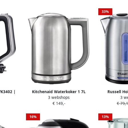
33%
WK3402 |
Kitchenaid Waterkoker 1 7L
Russell Ho
3 webshops
3 w
n&Koken
5KEK1722ESX Roestvrijstaal |
Waterkok
€ 149,-
€ 79,
n |
Waterkokers | Keuken&Koken
4
Keukenapparaten | 5KEK1722ESX
16%
13%