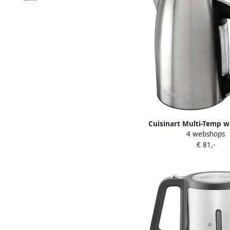
Cuisinart Multi-Temp w
4 webshops
CPK17E 4 Temperatuuro
€ 81,-
liter