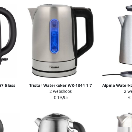
57 Glass
Tristar Waterkoker WK-1344 1 7
Alpina Waterk
2 webshops
2 w
arant
liter 360° draaibaar
7 L Temperatu
€ 19,95
€
Droogkookbeveiliging
Digitaal 
Automatische uitschakeling 2200
watt RVS