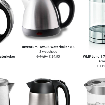
Inventum HW508 Waterkoker 0 8
3 webshops
liter RVS Zwart
aterkoker
WMF Lono 1 7 
€ 41,94
€ 34,95
4 w
pties 1 7
Tran
€ 119