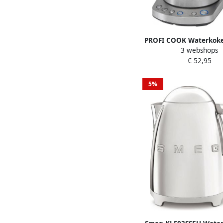
PROFI COOK Waterkoke
3 webshops
1020 G 1 7 l met the
€ 52,95
5%