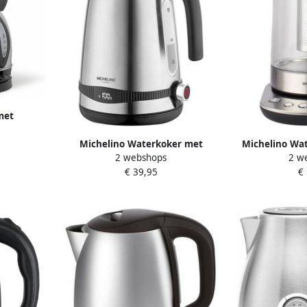
met
 8 L 1800
Michelino Waterkoker met
Michelino Wat
g
2 webshops
2 w
tempratuurregelaar 1 7L RVS
temperatuurre
€ 39,95
€
Zilver
LED verli