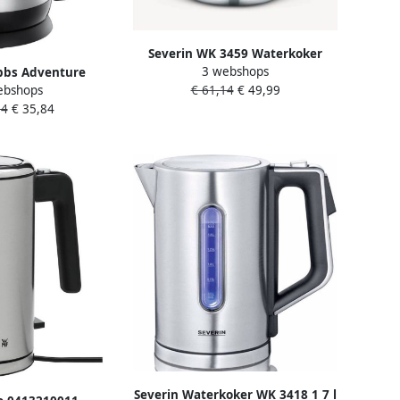
Severin WK 3459 Waterkoker
3 webshops
bbs Adventure
Transparant
ebshops
€ 61,14
€ 49,99
3912-70 1 7L
54
€ 35,84
koker RVS
Severin Waterkoker WK 3418 1 7 l