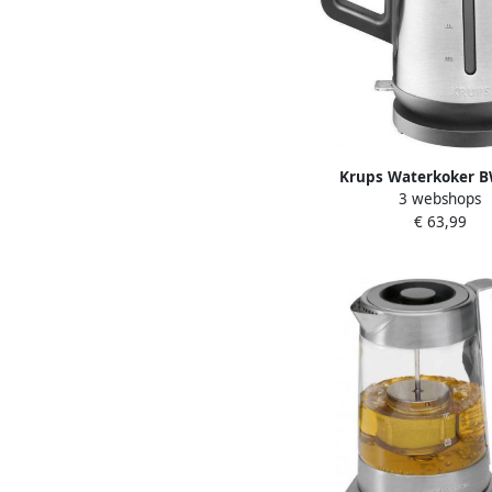
Krups Waterkoker 
3 webshops
Control Line 1 7 
€ 63,99
waterniveauaandui
waterfilter uitnee
automatische uitsch