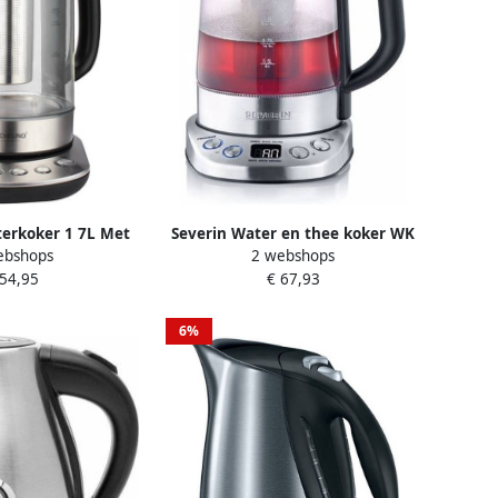
erkoker 1 7L Met
Severin Water en thee koker WK
ebshops
2 webshops
gelaar Theefilter
3473 1 l tot 1 l water of 0 75 l
 54,95
€ 67,93
chting Zilver
thee met theezeef inclusief 5
theeprogramma's
6%