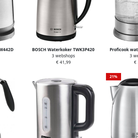
BW442D
BOSCH Waterkoker TWK3P420
Proficook wat
3 webshops
3 w
l 2
DesignLine 1 7 l
1107G
€ 41,99
€
dingen
mbaar
akeling
21%