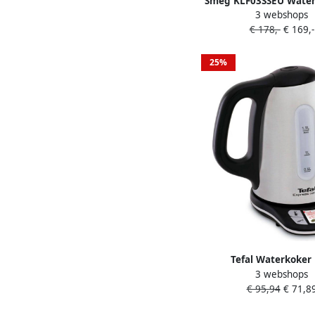
Smeg KLF03SSEU Water
3 webshops
Liter 2400W RVS Kalkfi
€ 178,-
€ 169,-
Draaivoet Soft Op
Automatische Uitschake
Style Steel
25%
Tefal Waterkoker
3 webshops
Temperatuurinstellin
€ 95,94
€ 71,8
Rvs