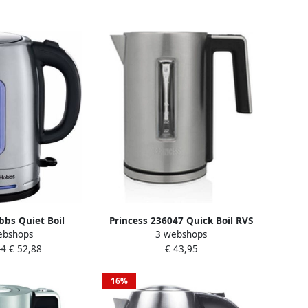
bbs Quiet Boil
Princess 236047 Quick Boil RVS
ebshops
3 webshops
er 26300-70
Waterkoker Deluxe 1.7 L –
14
€ 52,88
€ 43,95
Instelbare temperatuur – 3000 W
16%