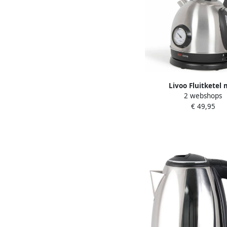
Livoo Fluitketel 
2 webshops
temperatuurregeling 1
€ 49,95
W zilverkleuri