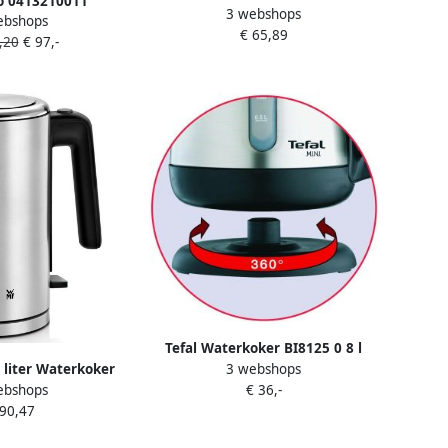
 0413210011
3 webshops
ebshops
ige waterkoker
€ 65,89
,20
€ 97,-
Tefal Waterkoker BI8125 0 8 l
3 webshops
liter Waterkoker
Draadloos 360°-voet droogkook-
ebshops
€ 36,-
Rvs
oververhittingsbeveiliging
 90,47