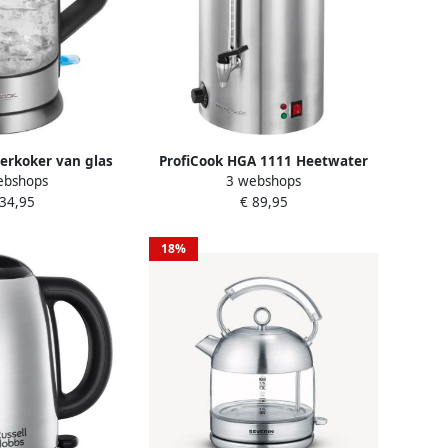
erkoker van glas
ProfiCook HGA 1111 Heetwater
ebshops
3 webshops
 1 5 liter
koffie thee dispenser 16 liter
 34,95
€ 89,95
18%