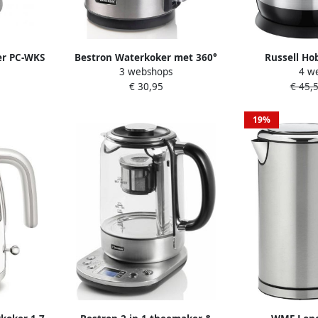
r PC-WKS
Bestron Waterkoker met 360°
Russell Ho
3 webshops
4 w
efunctie
basis & tot 1.7 Liter capaciteit
Brushed 2
€ 30,95
€ 45,
automatische kookstop &
Water
droogkookbeveiliging 2200W
AWK800STE Silver
19%