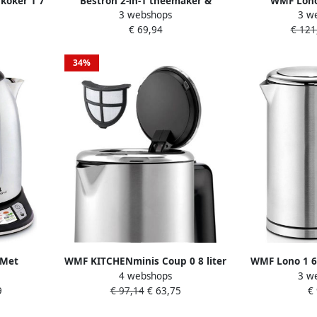
koker 1 7
Bestron 2-in-1 theemaker &
WMF Lono
3 webshops
3 w
lter 360°
elektrische waterkoker
Dubbelwand
€ 69,94
€ 121
ening
theemaker met automatisch
ling '50s
theezeefje & 5 vooraf
geïnstalleerde theeprogramma's
34%
LCD regelpaneel & timerfunctie 1
7 liter silver
 Met
WMF KITCHENminis Coup 0 8 liter
WMF Lono 1 6 
4 webshops
3 w
g Ki240d
Waterkoker Zilver
9
€ 97,14
€ 63,75
€