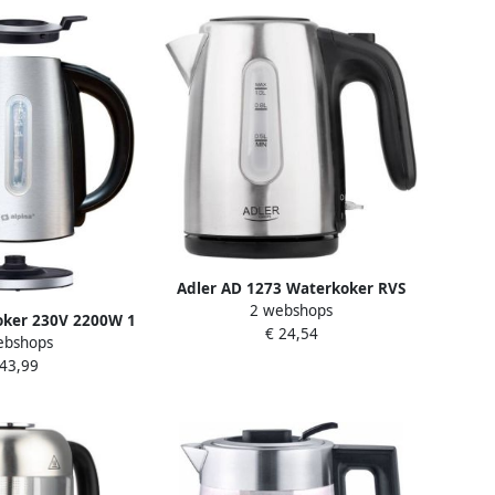
Adler AD 1273 Waterkoker RVS
2 webshops
1.0 liter
oker 230V 2200W 1
€ 24,54
ebshops
ur Instelbaar RVS
 43,99
Zilverkleurig