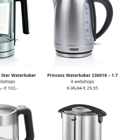
liter Waterkoker
Princess Waterkoker 236018 – 1.7
ebshops
4 webshops
sparant
Liter – 360° draaibaar 2200W–
,-
€ 103,-
€ 35,94
€ 29,95
RVS