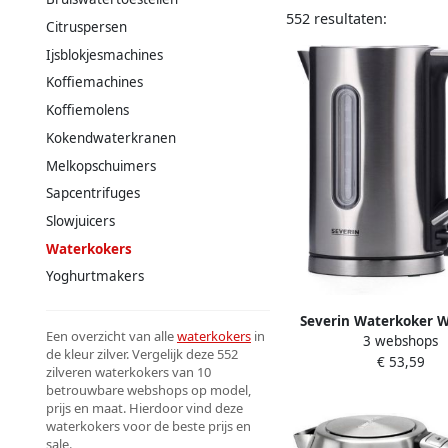
552 resultaten:
Citruspersen
Ijsblokjesmachines
Koffiemachines
Koffiemolens
Kokendwaterkranen
Melkopschuimers
Sapcentrifuges
Slowjuicers
Waterkokers
Yoghurtmakers
Severin Waterkoker 
Een overzicht van alle
waterkokers
in
3 webshops
Waterkokers | Keuke
de kleur zilver. Vergelijk deze 552
€ 53,59
Keukenapparate
zilveren waterkokers van 10
400814604229
betrouwbare webshops op model,
prijs en maat. Hierdoor vind deze
waterkokers voor de beste prijs en
sale.