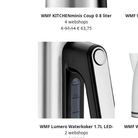
WMF KITCHENminis Coup 0 8 liter
WMF W
4 webshops
Waterkoker Zilver
€ 97,14
€ 63,75
WMF Lumero Waterkoker 1.7L LED-
WMF Wa
2 webshops
verlichting RVS 2400W
7 l Cr