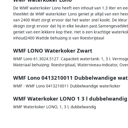
De WMF waterkoker Lono heeft een inhoud van 1.3 liter en een
theeMet de WMF waterkoker Lono geniet je altijd van een heer
van 2400 Watt zorgt ervoor dat het water snel kookt. De kleur v
design zorgt ervoor dat hij in elke keuken past.SamengevatMe
geniet van een lekkere kop thee. Het is een krachtige waterk
inhoud2400 Wattde behuizing is van Roestvrijstaal
WMF LONO Waterkoker Zwart
WMF Lono 61.3024.5127. Capaciteit watertank: 1, 3 l. Vermogen
Materiaal behuizing: Roestvrijstaal, Waterniveau-indicator, Overv
WMF Lono 0413210011 Dubbelwandige wat
WMF - WMF Lono 0413210011 Dubbelwandige waterkoker
WMF Waterkoker LONO 1 3 l dubbelwandig
WMF Waterkoker LONO, 1, 3 l, dubbelwandig