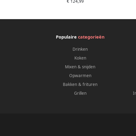
€ 124,99
Populaire
categorieën
Drinken
Koken
Mixen & snijden
Opwarmen
Bakken & frituren
Grillen
I