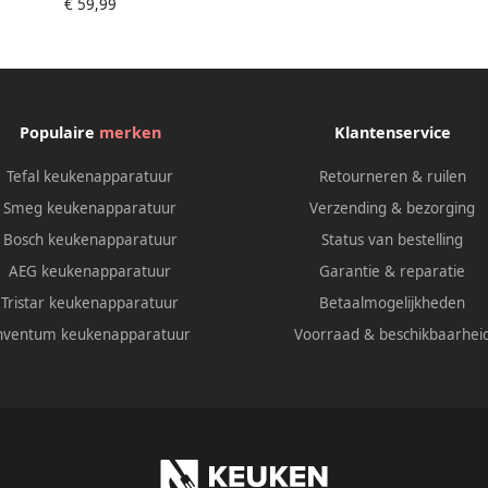
€ 59,99
indicator 2400 Watt
Populaire
merken
Klantenservice
Tefal keukenapparatuur
Retourneren & ruilen
Smeg keukenapparatuur
Verzending & bezorging
Bosch keukenapparatuur
Status van bestelling
AEG keukenapparatuur
Garantie & reparatie
Tristar keukenapparatuur
Betaalmogelijkheden
nventum keukenapparatuur
Voorraad & beschikbaarhei