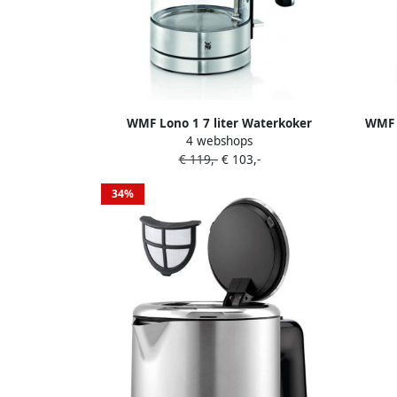
WMF Lono 1 7 liter Waterkoker
WMF L
4 webshops
Transparant
€ 119,-
€ 103,-
34%