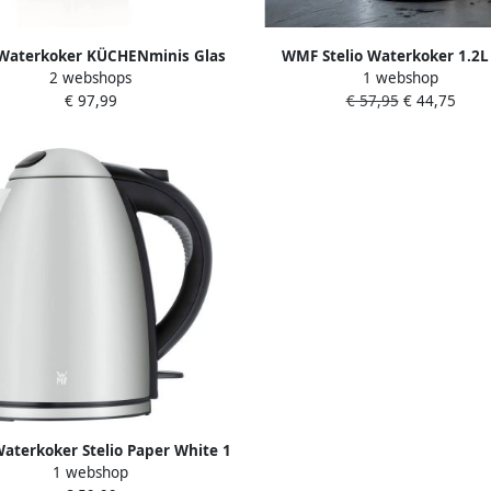
aterkoker KÜCHENminis Glas
WMF Stelio Waterkoker 1.2L
2 webshops
1 webshop
Vario 1 l 1 0 l
Compact 2400W
€ 97,99
€ 57,95
€ 44,75
terkoker Stelio Paper White 1
1 webshop
omargan verlichte waterniveau-