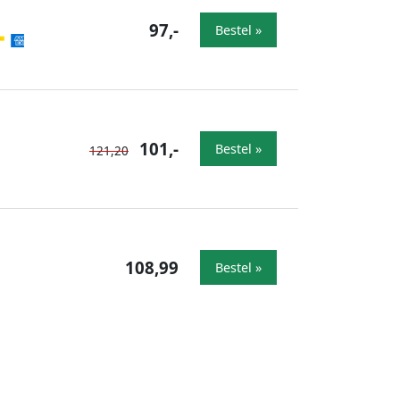
97,-
Bestel »
101,-
Bestel »
121,20
108,99
Bestel »