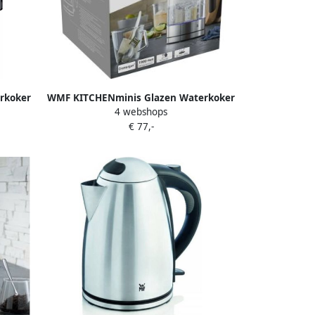
rkoker
WMF KITCHENminis Glazen Waterkoker
4 webshops
1L Compact LED-verlichting BPA-vrij
€ 77,-