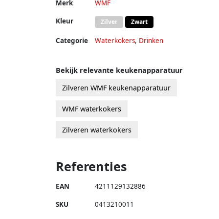
Merk
WMF
Kleur
Zilver
Zwart
Categorie
Waterkokers
,
Drinken
Bekijk relevante keukenapparatuur
Zilveren WMF keukenapparatuur
WMF waterkokers
Zilveren waterkokers
Referenties
EAN
4211129132886
SKU
0413210011