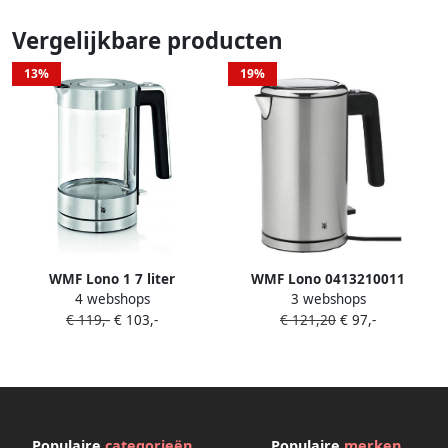
Vergelijkbare producten
13%
19%
WMF Lono 1 7 liter
WMF Lono 0413210011
4 webshops
3 webshops
Waterkoker Transparant
Dubbelwandige waterkoker
€ 119,-
€ 103,-
€ 121,20
€ 97,-
Populaire
categorieën
Populaire
merken