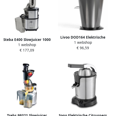
Livoo DOD164 Elektrische
Steba E400 Slowjuicer 1000
1 webshop
Citruspers 160 Watt
1 webshop
ml 400 Watt groente & fruit
€ 96,59
€ 177,09
BPA vrij RVS
Trebs 99321 Slowjuicer
Sogo Elektrische Citruspers