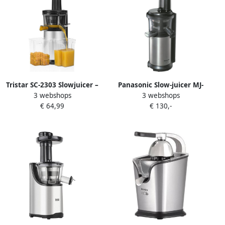
Tristar SC-2303 Slowjuicer –
Panasonic Slow-juicer MJ-
3 webshops
3 webshops
Behoud van alle vitaminen
L500SXE
€ 64,99
€ 130,-
– Geschikt voor harde en
zachte ingrediënten