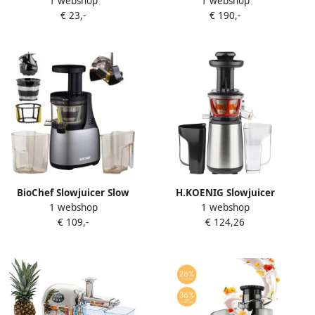
1 webshop
1 webshop
voor Groente en Fruit –
en Fruitpers Hoge Kwaliteit
€ 23,-
€ 190,-
Horizontale Slow Juicer met
Reverse Functie – Stille en
Krachtige Motor voor
Optimaal Sap
BioChef Slowjuicer Slow
H.KOENIG Slowjuicer
1 webshop
1 webshop
Juicer Fruitspers Juicers
€ 109,-
€ 124,26
Slowjuicer Juicer voor
Groenten en Fruit Sapmaker
Groenten en Fruitpers
Synergy Zilver 150W