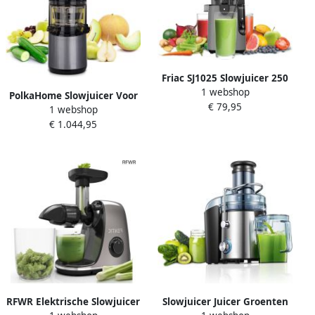
Friac SJ1025 Slowjuicer 250
1 webshop
W
PolkaHome Slowjuicer Voor
€ 79,95
1 webshop
Groente- en Fruitsap
€ 1.044,95
Horizontale Slow juicer
duurzaam
RFWR Elektrische Slowjuicer
Slowjuicer Juicer Groenten