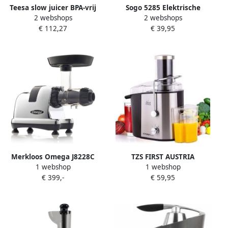
Teesa slow juicer BPA-vrij
Sogo 5285 Elektrische
2 webshops
2 webshops
geschikt voor groente en
citruspers RVS
€ 112,27
€ 39,95
fruit RVS TSA3220
Merkloos Omega J8228C
TZS FIRST AUSTRIA
1 webshop
1 webshop
slowjuicer
Sapcentrifuge Slowjuicer
€ 399,-
€ 59,95
Juicer 750ml 2 standen RVS
800W Met Pulpcontainer