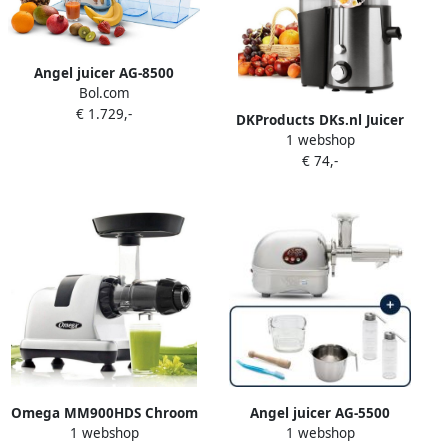
Angel juicer AG-8500
Bol.com
Slowjuicer Horizontaal RVS
€ 1.729,-
DKProducts DKs.nl Juicer
1 webshop
Slowjuicer Verse fruit
€ 74,-
groente sapjes Juicer 800
watt Roestvrijstaal Zwart
Black
Omega MM900HDS Chroom
Angel juicer AG-5500
1 webshop
1 webshop
Selderij slowjuicer verticaal
Slowjuicer Juicer