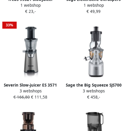
1 webshop
1 webshop
Zilver
met 2 Persvormen
€ 23,-
€ 49,99
Sinaasappelpers 0.55 Liter
RVS 600W Zilver
33%
Severin Slow-juicer ES 3571
Sage the Big Squeeze SJS700
3 webshops
3 webshops
voor sappen sorbets
zilver Slowjuicer
€ 166,80
€ 111,58
€ 458,-
marmelade en nog veel
meer met easy-clean
concept