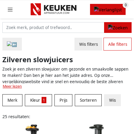
Wis filters
Alle filters
Zilveren slowjuicers
Zoek je een zilveren slowjuicer om gezonde en smaakvolle sappen
te maken? Dan ben je hier aan het juiste adres. Op onze
vergelijkingswebsite vind je snel en eenvoudig de beste zilveren
Meer lezen
slowjuicers op de markt. We hebben de populairste modellen voor
je op een rijtje gezet.
Merk
Kleur
1
Prijs
Sorteren
Wis
25 resultaten: