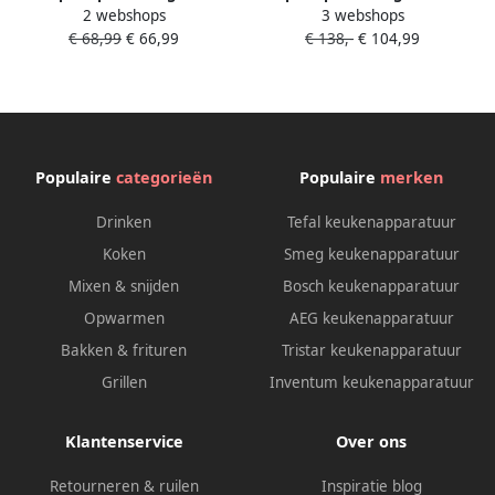
2 webshops
3 webshops
Hr1832 00 | Sapcentrifuges |
70 | Sapcentrifuges |
€ 68,99
€ 66,99
€ 138,-
€ 104,99
Keuken&Koken
Keuken&Koken
Keukenapparaten | HR1832
Keukenapparaten | HR1855
00
70
Populaire
categorieën
Populaire
merken
Drinken
Tefal keukenapparatuur
Koken
Smeg keukenapparatuur
Mixen & snijden
Bosch keukenapparatuur
Opwarmen
AEG keukenapparatuur
Bakken & frituren
Tristar keukenapparatuur
Grillen
Inventum keukenapparatuur
Klantenservice
Over ons
Retourneren & ruilen
Inspiratie blog